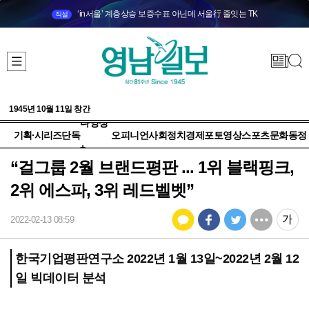
‘in서울’ 계층상승 보증수표 아닌데 서울行 줄잇는 TK
직설
1945년 10월 11일 창간
다양성
기획·시리즈
단독
오피니언
사회
정치
경제
포토
영상
스포츠
문화
동정
+
“걸그룹 2월 브랜드평판 ... 1위 블랙핑크,
2위 에스파, 3위 레드벨벳”
2022-02-13 08:59
한국기업평판연구소 2022년 1월 13일~2022년 2월 12
일 빅데이터 분석