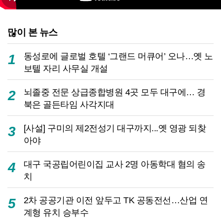
많이 본 뉴스
동성로에 글로벌 호텔 ‘그랜드 머큐어’ 오나…옛 노
1
보텔 자리 사무실 개설
뇌졸중 전문 상급종합병원 4곳 모두 대구에… 경
2
북은 골든타임 사각지대
[사설] 구미의 제2전성기 대구까지...옛 영광 되찾
3
아야
대구 국공립어린이집 교사 2명 아동학대 혐의 송
4
치
2차 공공기관 이전 앞두고 TK 공동전선…산업 연
5
계형 유치 승부수