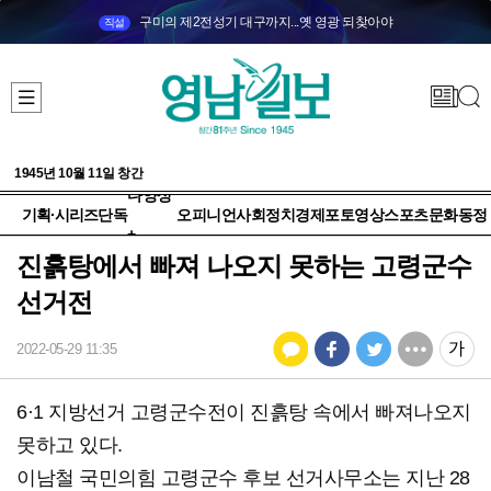
구미의 제2전성기 대구까지...옛 영광 되찾아야
직설
1945년 10월 11일 창간
다양성
기획·시리즈
단독
오피니언
사회
정치
경제
포토
영상
스포츠
문화
동정
+
진흙탕에서 빠져 나오지 못하는 고령군수
선거전
2022-05-29 11:35
6·1 지방선거 고령군수전이 진흙탕 속에서 빠져나오지
못하고 있다.
이남철 국민의힘 고령군수 후보 선거사무소는 지난 28