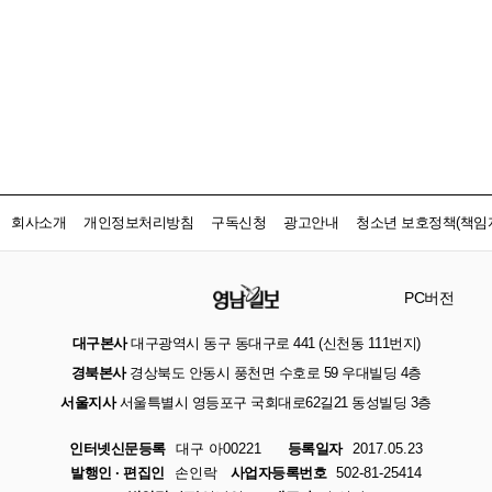
회사소개
개인정보처리방침
구독신청
광고안내
청소년 보호정책(책임자
PC버전
대구본사
대구광역시 동구 동대구로 441 (신천동 111번지)
경북본사
경상북도 안동시 풍천면 수호로 59 우대빌딩 4층
서울지사
서울특별시 영등포구 국회대로62길21 동성빌딩 3층
인터넷신문등록
대구 아00221
등록일자
2017.05.23
발행인 · 편집인
손인락
사업자등록번호
502-81-25414