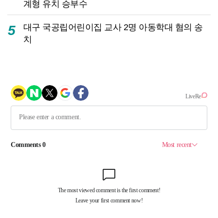
계형 유치 승부수
대구 국공립어린이집 교사 2명 아동학대 혐의 송
5
치