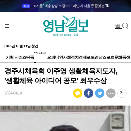
‘in서울’ 계층상승 보증수표 아닌데 서울行 줄잇는 TK
직설
1945년 10월 11일 창간
다양성
기획·시리즈
단독
오피니언
사회
정치
경제
포토
영상
스포츠
문화
동정
+
경주시체육회 이주영 생활체육지도자,
'생활체육 아이디어 공모' 최우수상
2024-04-19