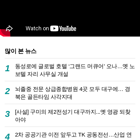
많이 본 뉴스
동성로에 글로벌 호텔 ‘그랜드 머큐어’ 오나…옛 노
1
보텔 자리 사무실 개설
뇌졸중 전문 상급종합병원 4곳 모두 대구에… 경
2
북은 골든타임 사각지대
[사설] 구미의 제2전성기 대구까지...옛 영광 되찾
3
아야
2차 공공기관 이전 앞두고 TK 공동전선…산업 연
4