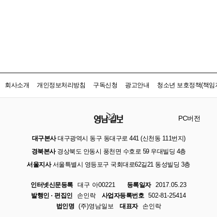
회사소개
개인정보처리방침
구독신청
광고안내
청소년 보호정책(책임자
PC버전
대구본사
대구광역시 동구 동대구로 441 (신천동 111번지)
경북본사
경상북도 안동시 풍천면 수호로 59 우대빌딩 4층
서울지사
서울특별시 영등포구 국회대로62길21 동성빌딩 3층
인터넷신문등록
대구 아00221
등록일자
2017.05.23
발행인 · 편집인
손인락
사업자등록번호
502-81-25414
법인명
(주)영남일보
대표자
손인락