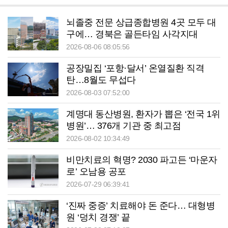
뇌졸중 전문 상급종합병원 4곳 모두 대
구에… 경북은 골든타임 사각지대
2026-08-06 08:05:56
공장밀집 ‘포항·달서’ 온열질환 직격
탄…8월도 무섭다
2026-08-03 07:52:00
계명대 동산병원, 환자가 뽑은 ‘전국 1위
병원’… 376개 기관 중 최고점
2026-08-02 10:34:49
비만치료의 혁명? 2030 파고든 ‘마운자
로’ 오남용 공포
2026-07-29 06:39:41
‘진짜 중증’ 치료해야 돈 준다… 대형병
원 ‘덩치 경쟁’ 끝