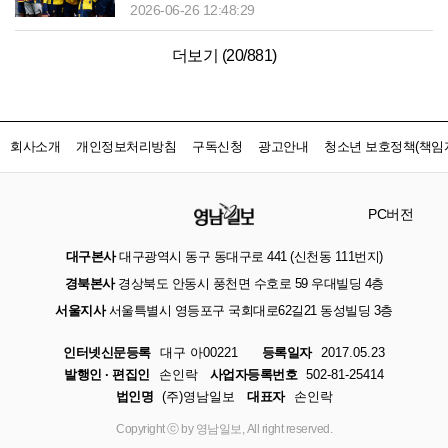
2026-06-26 12:48:29
더보기 (
20
/
881
)
회사소개
개인정보처리방침
구독신청
광고안내
청소년 보호정책(책임자
PC버전
대구본사
대구광역시 동구 동대구로 441 (신천동 111번지)
경북본사
경상북도 안동시 풍천면 수호로 59 우대빌딩 4층
서울지사
서울특별시 영등포구 국회대로62길21 동성빌딩 3층
인터넷신문등록
대구 아00221
등록일자
2017.05.23
발행인 · 편집인
손인락
사업자등록번호
502-81-25414
법인명
(주)영남일보
대표자
손인락
Copyright ⓒ by 영남일보, All right reserved.