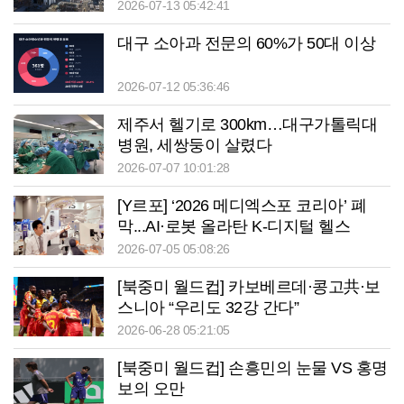
2026-07-13 05:42:41
대구 소아과 전문의 60%가 50대 이상
2026-07-12 05:36:46
제주서 헬기로 300km…대구가톨릭대
병원, 세쌍둥이 살렸다
2026-07-07 10:01:28
[Y르포] ‘2026 메디엑스포 코리아’ 폐
막...AI·로봇 올라탄 K-디지털 헬스
2026-07-05 05:08:26
[북중미 월드컵] 카보베르데·콩고共·보
스니아 “우리도 32강 간다”
2026-06-28 05:21:05
[북중미 월드컵] 손흥민의 눈물 VS 홍명
보의 오만