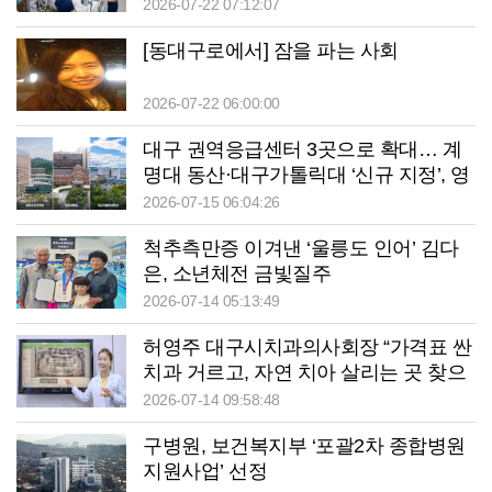
2026-07-22 07:12:07
[동대구로에서] 잠을 파는 사회
2026-07-22 06:00:00
대구 권역응급센터 3곳으로 확대… 계
명대 동산·대구가톨릭대 ‘신규 지정’, 영
남대병원은 ‘탈락’
2026-07-15 06:04:26
척추측만증 이겨낸 ‘울릉도 인어’ 김다
은, 소년체전 금빛질주
2026-07-14 05:13:49
허영주 대구시치과의사회장 “가격표 싼
치과 거르고, 자연 치아 살리는 곳 찾으
세요”
2026-07-14 09:58:48
구병원, 보건복지부 ‘포괄2차 종합병원
지원사업’ 선정