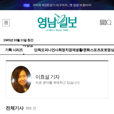
구미의 제2전성기 대구까지...옛 영광 되찾아야
직설
1945년 10월 11일 창간
다양성
기획·시리즈
단독
오피니언
사회
정치
경제
생활/문화
스포츠
포토
영상
+
이효설 기자
의료 분야를 취재하고 있습니다.
전체기사
881 건