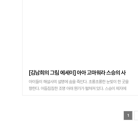
[김남희의 그림 에세이] 아아 고마워라 스승의 사
랑, 아아 보답하리 스승의 은혜
아이들이 해설사의 설명에 숨을 죽인다. 초롱초롱한 눈빛이 한 곳을
향한다. 어둠침침한 조명 아래 뭔가가 펼쳐져 있다. 스승이 제자에
게 그려준 '세한도(歲寒圖)'다. 사람들은 자석에 끌리듯 하나둘 모
여들었다. 대구간송미술�
1