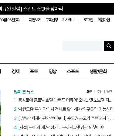
박규완 칼럼] 스위트 스팟을 찾아라
08월 06일(목)
지면보기
구독신청
기사제보
로그인
회원가입
치
경제
포토
영상
스포츠
생활/문화
많이 본 뉴스
최신
주간
월간
1
동성로에 글로벌 호텔 ‘그랜드 머큐어’ 오나…옛 노보텔 자리 사무실 개설
2
‘세컨드홈’ 특례 광역시 전체로 확대해야 ‘인구유입’ 가능하다
3
[부동산 세제개편안 뜯어보니] 수도권 초고가 주택 과세에만 초점…침체된 지방 부동산 대책은 없다
4
[사설] 구미의 제2전성기 대구까지...옛 영광 되찾아야