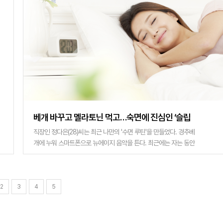
베개 바꾸고 멜라토닌 먹고…숙면에 진심인 ‘슬립
맥싱’ 열풍
직장인 정다은(28)씨는 최근 나만의 '수면 루틴'을 만들었다. 경추베
개에 누워 스마트폰으로 뉴에이지 음악을 튼다. 최근에는 자는 동안
에도 스마트워치를 착용하고 수면 시간과 패턴을 측정하기 시작했
다. 잠을 얼마나 깊이, 오
2
3
4
5