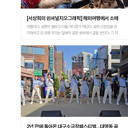
[서상희의 쉰셔널지오그래픽] 해외여행에서 소매
치기 당하지 않는 다섯가지 방법
여름이다. 공항이 붐비고 다들 어디론가 떠난다. 묘한 긴장감을 유
지하려고 모 유명 작가는 일부러 공항 로비에서 글을 쓴단다. 그 작
가에 빙의해 공항의 사람들을 본 적 있다. 부산스럽고 정신이 없다.
아이보다 캐리어를 더 챙
2년 만에 돌아온 대구소극장페스티벌…대명동 골