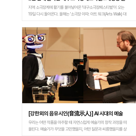
목을 걸으면 ‘예술’이 나온다
지역 소극장계에 활기를 불어넣어온 '대구소극장페스티벌'이 오는
19일 다시 돌아온다. 올해는 '소극장 이따: 아트 워크(Arts Walk) 대
구'라는 슬로건으로 예술가와 시민, 소극장과 골목을 하나로 잇는
산책형 예술축제로 꾸며진다.
[강한뫼의 음유시인(音流示人)] AI 시대의 예술
가…사람의 예술은 무엇으로 남는가
우리는 어떤 작품을 마주할 때 자연스럽게 예술가의 창작 과정을 떠
올린다. 예술가가 무엇을 고민했을지, 어떤 질문과 씨름했을지를 상
상하곤 한다. 창작 과정을 생각한다는 것은 작품에 담긴 예술가의