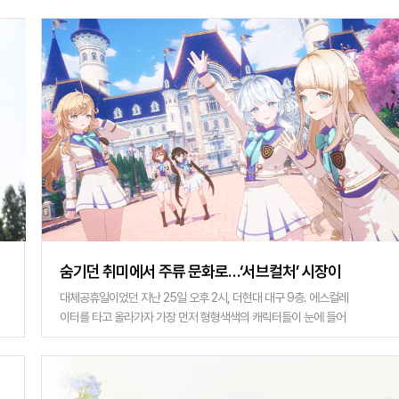
불퉁한 돌무더기 위에 �
숨기던 취미에서 주류 문화로…‘서브컬처’ 시장이
뜬다
대체공휴일이었던 지난 25일 오후 2시, 더현대 대구 9층. 에스컬레
이터를 타고 올라가자 가장 먼저 형형색색의 캐릭터들이 눈에 들어
왔다. 이날은 모바일 리듬게임 '프로젝트 세카이 컬러풀 스테이지!
feat. 하츠네 미쿠' 팝업 스�