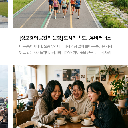
[성모경의 공간의 문장] 도시의 속도…유비러너스
(Ubi-runners) 시대
대구뿐만 아니다. 요즘 우리나라에서 가장 많이 보이는 풍경은 역시
뛰고 있는 사람들이다. '러너의 시대'라 해도 좋을 만큼 모두 각자의
모습과 각자의 이유로 뛰고 있다. 러닝이 요즘의 가장 '핫'한 콘텐츠
라는 것은 그들의 모�