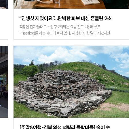
“인생샷 지쳤어요”…완벽한 화보 대신 흔들린 2초
영상
직장인 김지영(대구 수성구·28)씨는 요즘 친구 2명과 '셋로
그'(setlog)를 하는 재미에 빠져 있다. 시작한 지 한 달이 지났지만
꾸준히 이용하고 있다. '셋로그'란 일상을 시간 단위로 간단하게 공
유하는 폐쇄형 SNS 앱이다. 매시간 울
[주말&여행-경북 의성 석탑리 돌탑마을] 술이 솟