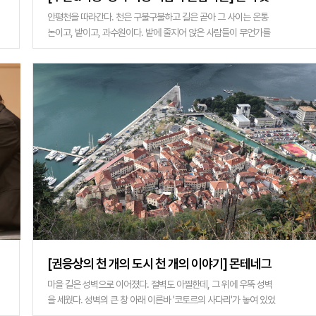
아났다는 설화 품은 누룩바위, 이름은 술꾼이 지었
안평천을 따라간다. 천은 구불구불하고 길은 곧아 그 사이는 온통
논이고, 밭이고, 과수원이다. 밭에 줄지어 앉은 사람들이 무언가를
을까
수확하고 있다. 마늘은 이르니, 양파일까. 땡볕 아래지만 몸짓에서
흥이 느껴진다. 과수나무�
[권응상의 천 개의 도시 천 개의 이야기] 몬테네그
로 코토르(Kotor) <하>
마을 길은 성벽으로 이어졌다. 절벽도 아찔한데, 그 위에 우뚝 성벽
을 세웠다. 성벽의 큰 창 아래 이른바 '코토르의 사다리'가 놓여 있었
다. 벽과 절벽 사이 좁은 지대에 돌을 쌓아 바닥을 높였고, 그 울퉁