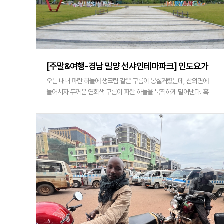
[주말&여행-경남 밀양 선샤인테마파크] 인도요가
로 힐링하고 4D영상 짜릿한 체험…밀양서 만난
오는 내내 파란 하늘에 생크림 같은 구름이 몽실거렸는데, 산외면에
들어서자 두꺼운 연회색 구름이 파란 하늘을 묵직하게 밀어낸다. 혹
‘웰니스의 정석’
영남알프스의 영향을 받는 것일까. 소리 없이 변화무쌍한 하늘이다.
단장천을 건너면 단�