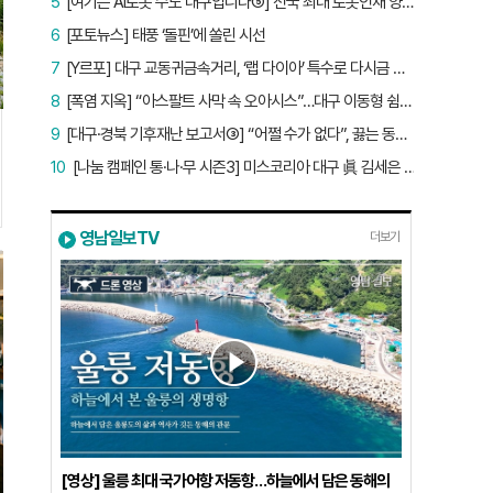
5
[여기는 AI로봇 수도 대구입니다⑤] 전국 최대 로봇인재 양성소…“대구산업 맞춤형 교육과정 만들자”
6
[포토뉴스] 태풍 ‘돌핀’에 쏠린 시선
7
[Y르포] 대구 교동귀금속거리, ‘랩 다이아’ 특수로 다시금 활기…“반짝 인기 의존 않는 지속 가능 성장 동력 마련해야”
8
[폭염 지옥] “아스팔트 사막 속 오아시스”…대구 이동형 쉼터 버스 ‘북적’, 지하철역도 ‘바글’
9
[대구·경북 기후재난 보고서③] “어쩔 수가 없다”, 끓는 동해…‘절멸 위기’ 경북 수산업
10
[나눔 캠페인 통·나·무 시즌3] 미스코리아 대구 眞 김세은 “내가 받은 응원, 다음 사람에게”
영남일보TV
더보기
[영상] 울릉 최대 국가어항 저동항…하늘에서 담은 동해의