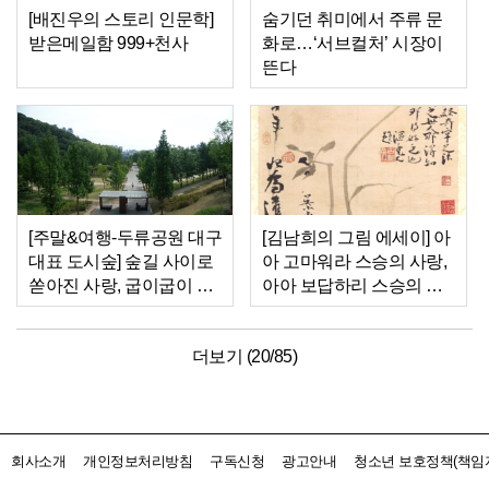
[배진우의 스토리 인문학]
숨기던 취미에서 주류 문
받은메일함 999+천사
화로…‘서브컬처’ 시장이
뜬다
[주말&여행-두류공원 대구
[김남희의 그림 에세이] 아
대표 도시숲] 숲길 사이로
아 고마워라 스승의 사랑,
쏟아진 사랑, 굽이굽이 돌
아아 보답하리 스승의 은
아와 성당못에 머물다
혜
더보기 (
20
/
85
)
회사소개
개인정보처리방침
구독신청
광고안내
청소년 보호정책(책임자