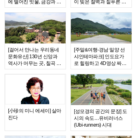
에 떨어진 빗물, 금강과 섬
이 빚은 절벽과 짙푸른 바
진강이 되다
다…송도의 ‘명랑한 여
름’을 만나다
[걸어서 만나는 우리동네
[주말&여행-경남 밀양 선
문화유산] 130년 신앙과
샤인테마파크] 인도요가
역사가 머무는 곳, 칠곡 가
로 힐링하고 4D영상 짜릿
실성당
한 체험…밀양서 만난 ‘웰
니스의 정석’
[小珍의 미니 에세이] 살아
[성모경의 공간의 문장] 도
진다
시의 속도…유비러너스
(Ubi-runners) 시대