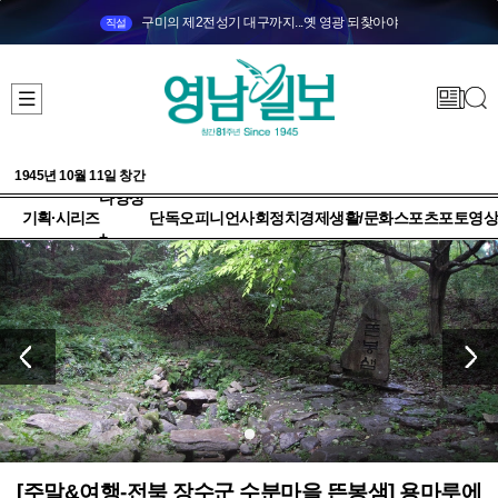
구미의 제2전성기 대구까지...옛 영광 되찾아야
직설
1945년 10월 11일 창간
다양성
기획·시리즈
단독
오피니언
사회
정치
경제
생활/문화
스포츠
포토
영상
+
[주말&여행-전북 장수군 수분마을 뜬봉샘] 용마루에