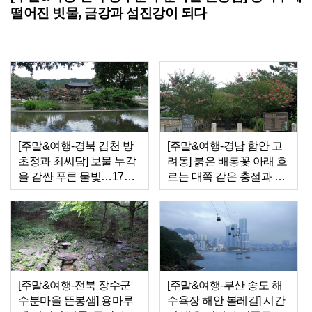
떨어진 빗물, 금강과 섬진강이 되다
[주말&여행-경북 김천 방
[주말&여행-경남 함안 고
초정과 최씨담] 보물 누각
려동] 붉은 배롱꽃 아래 흐
을 감싼 푸른 물빛…17세
르는 대쪽 같은 충절과 효
신부의 정절을 품다
심
[주말&여행-전북 장수군
[주말&여행-부산 송도 해
수분마을 뜬봉샘] 용마루
수욕장 해안 볼레길] 시간