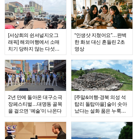
[서상희의 쉰셔널지오그
“인생샷 지쳤어요”…완벽
래픽] 해외여행에서 소매
한 화보 대신 흔들린 2초
치기 당하지 않는 다섯가
영상
지 방법
2년 만에 돌아온 대구소극
[주말&여행-경북 의성 석
장페스티벌…대명동 골목
탑리 돌탑마을] 술이 솟아
을 걸으면 ‘예술’이 나온다
났다는 설화 품은 누룩바
위, 이름은 술꾼이 지었을
까