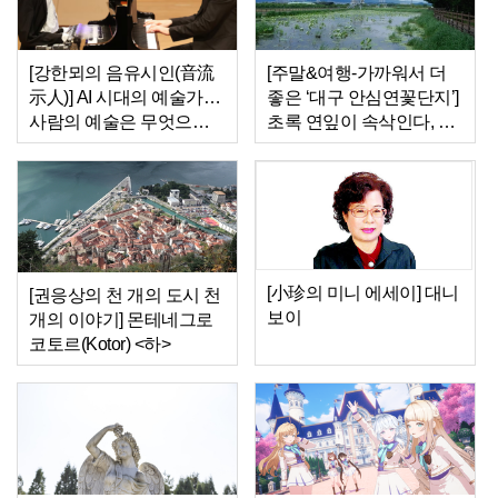
[강한뫼의 음유시인(音流
[주말&여행-가까워서 더
示人)] AI 시대의 예술가…
좋은 ‘대구 안심연꽃단지’]
사람의 예술은 무엇으로
초록 연잎이 속삭인다, 천
남는가
천히 걸으라고…
[小珍의 미니 에세이] 대니
[권응상의 천 개의 도시 천
보이
개의 이야기] 몬테네그로
코토르(Kotor) <하>