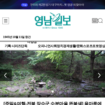
구미의 제2전성기 대구까지...옛 영광 되찾아야
직설
1945년 10월 11일 창간
다양성
기획·시리즈
단독
오피니언
사회
정치
경제
생활/문화
스포츠
포토
영상
+
[주말&여행-전북 장수군 수분마을 뜬봉샘] 용마루에