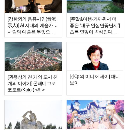
[강한뫼의 음유시인(音流
[주말&여행-가까워서 더
示人)] AI 시대의 예술가…
좋은 ‘대구 안심연꽃단지’]
사람의 예술은 무엇으로
초록 연잎이 속삭인다, 천
남는가
천히 걸으라고…
[小珍의 미니 에세이] 대니
[권응상의 천 개의 도시 천
보이
개의 이야기] 몬테네그로
코토르(Kotor) <하>