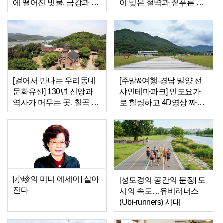
에 떨어진 빗물, 금강과 섬
이 빚은 절벽과 짙푸른 바
진강이 되다
다…송도의 ‘명랑한 여
름’을 만나다
[걸어서 만나는 우리동네
[주말&여행-경남 밀양 선
문화유산] 130년 신앙과
샤인테마파크] 인도요가
역사가 머무는 곳, 칠곡 가
로 힐링하고 4D영상 짜릿
실성당
한 체험…밀양서 만난 ‘웰
니스의 정석’
[小珍의 미니 에세이] 살아
[성모경의 공간의 문장] 도
진다
시의 속도…유비러너스
(Ubi-runners) 시대