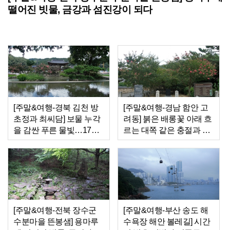
떨어진 빗물, 금강과 섬진강이 되다
[주말&여행-경북 김천 방
[주말&여행-경남 함안 고
초정과 최씨담] 보물 누각
려동] 붉은 배롱꽃 아래 흐
을 감싼 푸른 물빛…17세
르는 대쪽 같은 충절과 효
신부의 정절을 품다
심
[주말&여행-전북 장수군
[주말&여행-부산 송도 해
수분마을 뜬봉샘] 용마루
수욕장 해안 볼레길] 시간