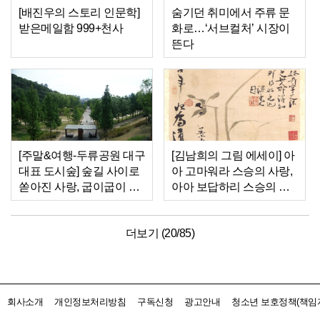
[배진우의 스토리 인문학]
숨기던 취미에서 주류 문
받은메일함 999+천사
화로…‘서브컬처’ 시장이
뜬다
[주말&여행-두류공원 대구
[김남희의 그림 에세이] 아
대표 도시숲] 숲길 사이로
아 고마워라 스승의 사랑,
쏟아진 사랑, 굽이굽이 돌
아아 보답하리 스승의 은
아와 성당못에 머물다
혜
더보기 (
20
/
85
)
회사소개
개인정보처리방침
구독신청
광고안내
청소년 보호정책(책임자