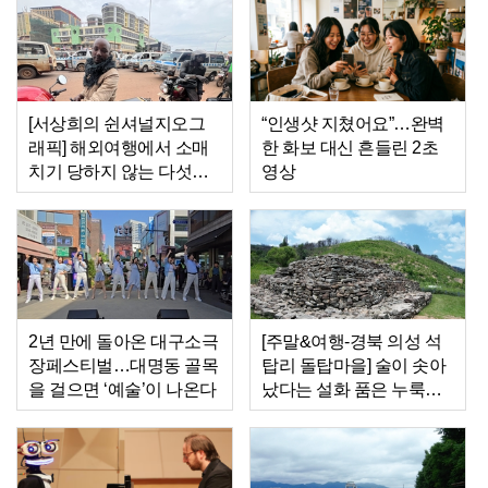
[서상희의 쉰셔널지오그
“인생샷 지쳤어요”…완벽
래픽] 해외여행에서 소매
한 화보 대신 흔들린 2초
치기 당하지 않는 다섯가
영상
지 방법
2년 만에 돌아온 대구소극
[주말&여행-경북 의성 석
장페스티벌…대명동 골목
탑리 돌탑마을] 술이 솟아
을 걸으면 ‘예술’이 나온다
났다는 설화 품은 누룩바
위, 이름은 술꾼이 지었을
까