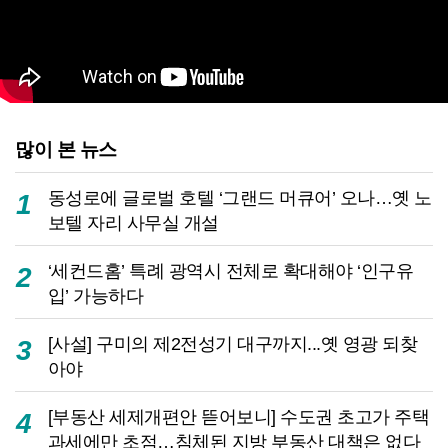
많이 본 뉴스
동성로에 글로벌 호텔 ‘그랜드 머큐어’ 오나…옛 노
1
보텔 자리 사무실 개설
‘세컨드홈’ 특례 광역시 전체로 확대해야 ‘인구유
2
입’ 가능하다
[사설] 구미의 제2전성기 대구까지...옛 영광 되찾
3
아야
[부동산 세제개편안 뜯어보니] 수도권 초고가 주택
4
과세에만 초점…침체된 지방 부동산 대책은 없다