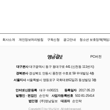
회사소개
개인정보처리방침
구독신청
광고안내
청소년 보호정책(책임자
PC버전
대구본사
대구광역시 동구 동대구로 441 (신천동 111번지)
경북본사
경상북도 안동시 풍천면 수호로 59 우대빌딩 4층
서울지사
서울특별시 영등포구 국회대로62길21 동성빌딩 3층
인터넷신문등록
대구 아00221
등록일자
2017.05.23
발행인 · 편집인
손인락
사업자등록번호
502-81-25414
법인명
(주)영남일보
대표자
손인락
Copyright ⓒ by 영남일보, All right reserved.