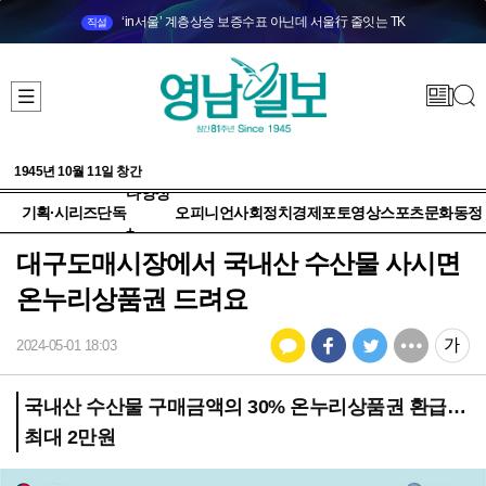
‘in서울’ 계층상승 보증수표 아닌데 서울行 줄잇는 TK
직설
1945년 10월 11일 창간
다양성
기획·시리즈
단독
오피니언
사회
정치
경제
포토
영상
스포츠
문화
동정
+
대구도매시장에서 국내산 수산물 사시면
온누리상품권 드려요
2024-05-01 18:03
국내산 수산물 구매금액의 30% 온누리상품권 환급…
최대 2만원