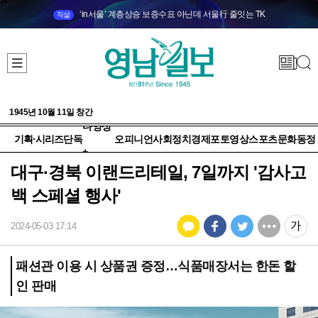
‘in서울’ 계층상승 보증수표 아닌데 서울行 줄잇는 TK
직설
1945년 10월 11일 창간
다양성
기획·시리즈
단독
오피니언
사회
정치
경제
포토
영상
스포츠
문화
동정
+
대구·경북 이랜드리테일, 7일까지 '감사고
백 스페셜 행사'
2024-05-03 17:14
패션관 이용 시 상품권 증정…식품매장서는 한돈 할
인 판매