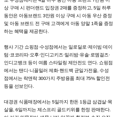
또 수성점에서는 4일 하루 동안 아동 브랜드 7만원 이
상 구매 시 펀더랜드 입장권 2매를 증정하고, 5일 하루
동안은 아동브랜드 3만원 이상 구매 시 아동 우산 증정
및 아동 브랜드 전 구매 고객에게 아동 양말 1족을 증정
하는 혜택을 제공한다.
행사 기간 쇼핑점·수성점에서는 일로딜로·제이빔·데이
텀·코코리따·오후·인디고키즈·밀리밤·유솔·로엠걸즈·
인디고뱅크 등이 여름 스타일링 제안전도 연다. 쇼핑점
에서는 탠디·니꼴밀러 제화·핸드백 균일가전을, 수성
점에서는 락앤락 300가지 주방용품 최대 75% 할인전
등을 선보인다.
대경권 식품매장에서는 5일까지 한돈 1등급 삼겹살·목
살을, 6일까지는 제스프리 골드키위를 한정 판매한다.