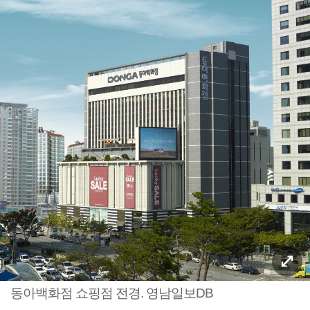
동아백화점 쇼핑점 전경. 영남일보DB