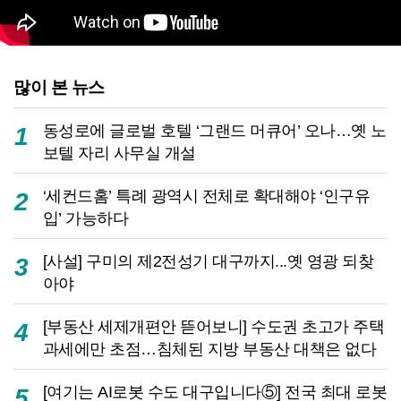
많이 본 뉴스
동성로에 글로벌 호텔 ‘그랜드 머큐어’ 오나…옛 노
1
보텔 자리 사무실 개설
‘세컨드홈’ 특례 광역시 전체로 확대해야 ‘인구유
2
입’ 가능하다
[사설] 구미의 제2전성기 대구까지...옛 영광 되찾
3
아야
[부동산 세제개편안 뜯어보니] 수도권 초고가 주택
4
과세에만 초점…침체된 지방 부동산 대책은 없다
[여기는 AI로봇 수도 대구입니다⑤] 전국 최대 로봇
5