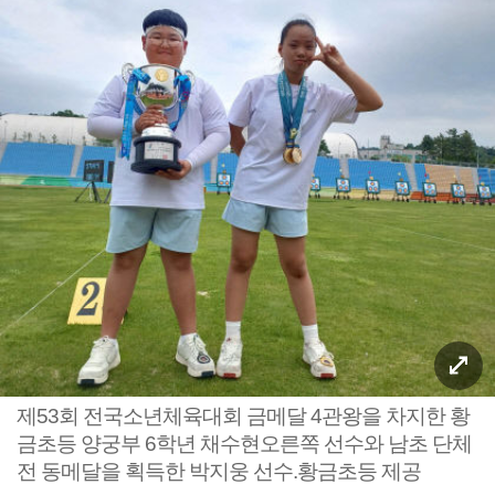
제53회 전국소년체육대회 금메달 4관왕을 차지한 황
금초등 양궁부 6학년 채수현오른쪽 선수와 남초 단체
전 동메달을 획득한 박지웅 선수.황금초등 제공