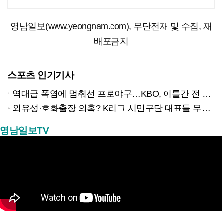
영남일보(www.yeongnam.com), 무단전재 및 수집, 재
배포금지
스포츠 인기기사
역대급 폭염에 멈춰선 프로야구…KBO, 이틀간 전 경기 전격 취소
외유성·호화출장 의혹? K리그 시민구단 대표들 무더기 고발당해
영남일보TV