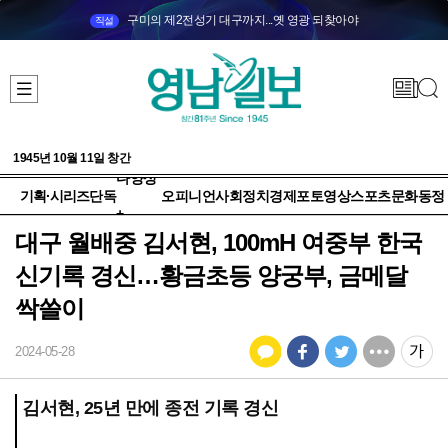
구미의 제2전성기 대구까지...옛 영광 되찾아야
직설
1945년 10월 11일 창간
다양성
기획·시리즈
단독
오피니언
사회
정치
경제
포토
영상
스포츠
문화
동정
+
대구 월배중 김서현, 100mH 여중부 한국
신기록 경신…황금초등 양궁부, 금메달
싹쓸이
2024-05-28
김서현, 25년 만에 종전 기록 경신