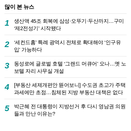
많이 본 뉴스
생산액 45조 회복에 삼성·오뚜기·두산까지…구미
1
‘제2전성기’ 시작됐다
‘세컨드홈’ 특례 광역시 전체로 확대해야 ‘인구유
2
입’ 가능하다
동성로에 글로벌 호텔 ‘그랜드 머큐어’ 오나…옛 노
3
보텔 자리 사무실 개설
[부동산 세제개편안 뜯어보니] 수도권 초고가 주택
4
과세에만 초점…침체된 지방 부동산 대책은 없다
박근혜 전 대통령이 지방선거 후 다시 영남권 의원
5
들과 만난 이유는?