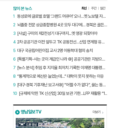
많이 본 뉴스
최신
주간
월간
1
동성로에 글로벌 호텔 ‘그랜드 머큐어’ 오나…옛 노보텔 자리 사무실 개설
2
뇌졸중 전문 상급종합병원 4곳 모두 대구에… 경북은 골든타임 사각지대
3
[사설] 구미의 제2전성기 대구까지...옛 영광 되찾아야
4
2차 공공기관 이전 앞두고 TK 공동전선…산업 연계형 유치 승부수
5
대구 국공립어린이집 교사 2명 아동학대 혐의 송치
6
[특별기획-사는 곳이 계급인 나라 ⑨] 공공기관은 지방으로 왔지만, 그들이 사는 곳은 서울이었다
7
[뉴스 분석] 취임 후 지지율 최저치 기록한 이재명 대통령…왜?
8
“통계적으로 예산은 늘었는데…” 대학이 웃지 못하는 이유
9
[대구·경북 기후재난 보고서③] “어쩔 수가 없다”, 끓는 동해…‘절멸 위기’ 경북 수산업
10
[규제에 막힌 TK 신산업] 30일 보관 기한…LFP 재활용 “180일로 늘려야”
영남일보TV
더보기