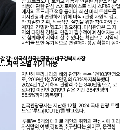
광 △로코노미, 로커보어 등과 연결된 저탄소 배출
식품에 관한 관심 △제로웨이스트 식사 △F&B 산업
에서의 푸드테크 적용 등이다. 최신 미식 트렌드를
미시관광과 연결하기 위해 미식+관광 자원의 검토
와 치밀한 기획, 적극적인 실행을 위한 참여자와 관
계자의 긴밀한 협조가 필요하다. 미식관광은 그 지
역의 다양한 경험의 연결이 필수적이며 참여자는 서
로 함께해야 지역이 살 수 있다는 확신으로, 지역의
사업들 또한 유기적으로 연결해야 성공 확률이 높아
아갈 길'- 이국희 한국관광공사 대구경북지사장
트'…지역 소멸 위기 대응
지난해 우리나라의 해외 관광객 수는 1천103만명으
로, 2019년 1천750만명의 63%까지회복했다.
2024년 1분기 해외 관광객 수는 340만명으로, 코
로나19 이전인 2019년 같은 기간 384만명의
88.5%까지 회복했다.
한국관광공사는 지난해 12월 '2024 국내 관광 트렌
드'로 '루트(ROUTE)'를 발표했다.
'루트'는 5개의 테마로 개인의 취향과 관심사에 따라
자신만의 여행 경험을 추구한다는 의미로, 온전한