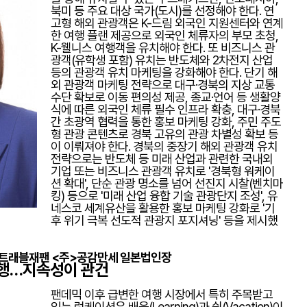
북미 등 주요 대상 국가(도시)를 선정해야 한다. 연
고형 해외 관광객은 K-드림 외국인 지원센터와 연계
한 여행 플랜 제공으로 외국인 체류자의 부모 초청,
K-웰니스 여행객을 유치해야 한다. 또 비즈니스 관
광객(유학생 포함) 유치는 반도체와 2차전지 산업
등의 관광객 유치 마케팅을 강화해야 한다. 단기 해
외 관광객 마케팅 전략으로 대구·경북의 지상 교통
수단 확보로 이동 편의성 제공, 종교·언어 등 생활양
식에 따른 외국인 체류 필수 인프라 확충, 대구·경북
간 초광역 협력을 통한 홍보 마케팅 강화, 주민 주도
형 관광 콘텐츠로 경북 고유의 관광 차별성 확보 등
이 이뤄져야 한다. 경북의 중장기 해외 관광객 유치
전략으로는 반도체 등 미래 산업과 관련한 국내외
기업 또는 비즈니스 관광객 유치로 '경북형 워케이
션 확대', 단순 관광 명소를 넘어 선진지 시찰(벤치마
킹) 등으로 '미래 산업 융합 기술 관광단지 조성', 유
네스코 세계유산을 활용한 홍보 마케팅 강화로 '기
후 위기 극복 선도적 관광지 포지셔닝' 등을 제시했
페어트래블재팬 <주>공감만세 일본법인장
여행…지속성이 관건
팬데믹 이후 급변한 여행 시장에서 특히 주목받고
있는 런케이션은 배움(Learning)과 쉼(Vacation)이