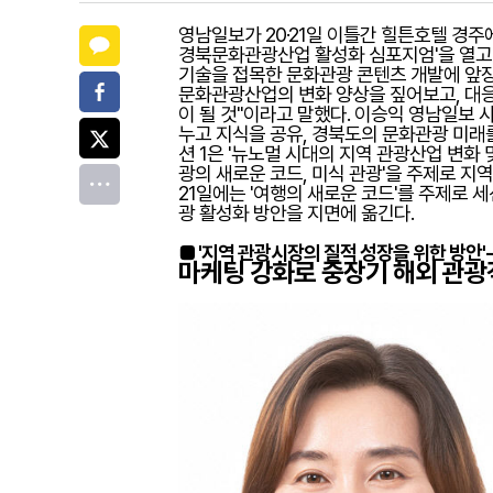
영남일보가 20·21일 이틀간 힐튼호텔 경주
카카오톡
경북문화관광산업 활성화 심포지엄'을 열고 
기술을 접목한 문화관광 콘텐츠 개발에 앞장
페이스북
문화관광산업의 변화 양상을 짚어보고, 대
이 될 것"이라고 말했다. 이승익 영남일보 
트위터
누고 지식을 공유, 경북도의 문화관광 미래를
션 1은 '뉴노멀 시대의 지역 관광산업 변화 및 
광의 새로운 코드, 미식 관광'을 주제로 
전체
21일에는 '여행의 새로운 코드'를 주제로 
광 활성화 방안을 지면에 옮긴다.
■ '지역 관광시장의 질적 성장을 위한 방안'
마케팅 강화로 중장기 해외 관광