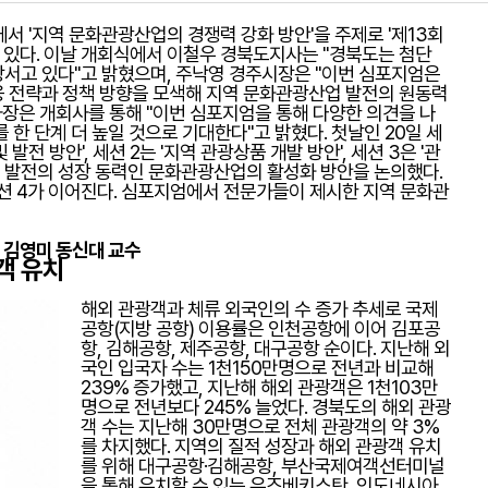
에서 '지역 문화관광산업의 경쟁력 강화 방안'을 주제로 '제13회
있다. 이날 개회식에서 이철우 경북도지사는 "경북도는 첨단
서고 있다"고 밝혔으며, 주낙영 경주시장은 "이번 심포지엄은
응 전략과 정책 방향을 모색해 지역 문화관광산업 발전의 원동력
사장은 개회사를 통해 "이번 심포지엄을 통해 다양한 의견을 나
 한 단계 더 높일 것으로 기대한다"고 밝혔다. 첫날인 20일 세
발전 방안', 세션 2는 '지역 관광상품 개발 방안', 세션 3은 '관
지역 발전의 성장 동력인 문화관광산업의 활성화 방안을 논의했다.
세션 4가 이어진다. 심포지엄에서 전문가들이 제시한 지역 문화관
- 김영미 동신대 교수
객 유치
해외 관광객과 체류 외국인의 수 증가 추세로 국제
공항(지방 공항) 이용률은 인천공항에 이어 김포공
항, 김해공항, 제주공항, 대구공항 순이다. 지난해 외
국인 입국자 수는 1천150만명으로 전년과 비교해
239% 증가했고, 지난해 해외 관광객은 1천103만
명으로 전년보다 245% 늘었다. 경북도의 해외 관광
객 수는 지난해 30만명으로 전체 관광객의 약 3%
를 차지했다. 지역의 질적 성장과 해외 관광객 유치
를 위해 대구공항·김해공항, 부산국제여객선터미널
을 통해 유치할 수 있는 우즈베키스탄, 인도네시아,