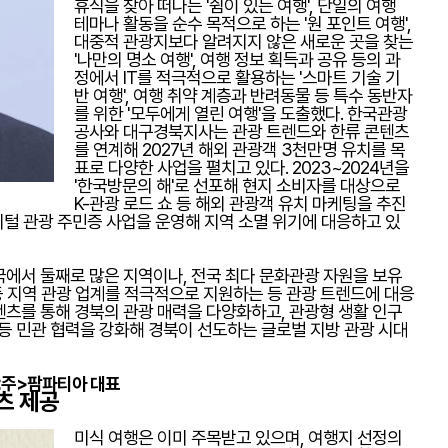
휴식을 찾아 떠나는 '쉼이 있는 여행', 단일의 여행
테마나 활동을 순수 목적으로 하는 '원 포인트 여행',
대중적 관광지보다 알려지지 않은 새로운 곳을 찾는
'나만의 명소 여행', 여행 정보 획득과 공유 등의 과
정에서 IT를 적극적으로 활용하는 '스마트 기술 기
반 여행', 여행 취약 계층과 반려동물 등 특수 동반자
를 위한 '모두에게 열린 여행'을 도출했다. 한국관광
공사와 대구경북지사는 관광 트렌드와 한류 콘텐츠
를 연계해 2027년 해외 관광객 3천만명 유치를 목
표로 다양한 사업을 펼치고 있다. 2023~2024년을
'한국방문의 해'로 선포해 현지 소비자를 대상으로
K-관광 로드 쇼 등 해외 관광객 유치 마케팅을 추진
털 관광 주민증 사업을 운영해 지역 소멸 위기에 대응하고 있
국에서 둘째로 많은 지역이나, 전국 최다 문화관광 자원을 보유
 지역 관광 업계를 적극적으로 지원하는 등 관광 트렌드에 대응
텐츠를 통해 경북의 관광 매력을 다양화하고, 관광형 생활 인구
 등 민관 협력을 강화해 경북이 선도하는 글로벌 지방 관광 시대
 <주>팜파티아 대표
츠 제공
미식 여행은 이미 주목받고 있으며, 여행지 선정의