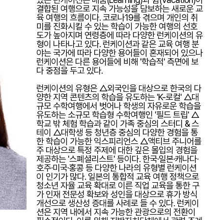
결합된 여행으로 지속 가능성을 담보하는 새로운 교
육 여행의 흐름이다. 코로나19를 겪으며 개인의 취
미를 진화시킬 수 있는 학습이 가능한 여행의 선호
도가 높아지며 연령층에 따라 다양한 런케이션의 유
형이 나타나고 있다. 런케이션과 같은 교육 여행 분
야는 국가에 따라 다양한 용어들이 혼재되어 있으나
런케이션은 다른 용어들에 비해 '학습적' 측면에 보
다 중점을 두고 있다.
런케이션의 유형은 △외국인을 대상으로 한국의 다
양한 지역 콘텐츠의 학습을 유도하는 'K-로컬' △대
규모 수학여행에서 벗어나 학생의 자유로운 학습을
유도하는 소규모 학습형 수학여행인 '필드 트립' △
학교 밖 체험 학습과 같이 가족 중심의 스터디 & 스
테이 △대학생 등 청년층 중심의 다양한 경험을 통
한 학습이 가능한 익스피리언스 △액티브 주니어를
주 대상으로 특정 주제에 대한 깊은 몰입의 경험을
제공하는 '스폐셜리스트' 등이다. 한국·일본·캐나다·
호주·미국·홍콩 등 다양한 나라의 유형별 런케이션
이 인기가 많다. 일본의 통합적 교육 여행 정책으로
청소년 자율 교육 확대로 이른 직업 교육을 통한 구
가 인재 전문성 확보와 성인을 대상으로 휴가 방식
개선으로 생산성 증대를 사례로 들 수 있다. 런케이
션은 지역 내에서 지속 가능한 관광으로의 전환이