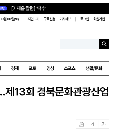
[이재윤 칼럼] ‘떡수’
칼럼
08월 08일(토)
지면보기
구독신청
기사제보
로그인
회원가입
치
경제
포토
영상
스포츠
생활/문화
"…제13회 경북문화관광산업
인쇄
글자작게
글자크게