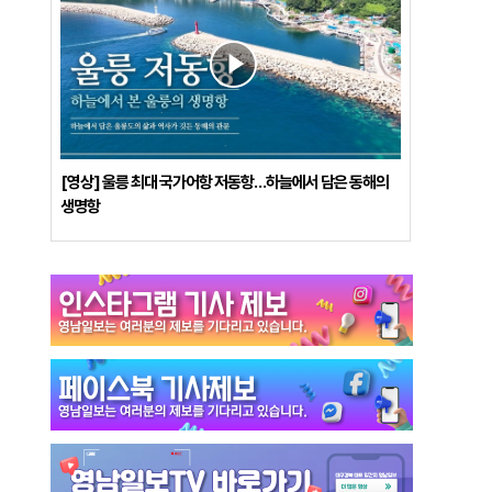
[영상] 울릉 최대 국가어항 저동항…하늘에서 담은 동해의
생명항