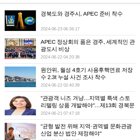
경북도와 경주시, APEC 준비 착수
2024-06-23 06:36:17
APEC 정상회의 품은 경주, 세계적인 관
광도시 비상
2024-06-22 04:20:38
원안위, 월성 4호기 사용후핵연료 저장
수 2.3t 누설 사건 조사 착수
2024-06-22 02:40:39
"관광객 니즈 겨냥…지역별 특색 스토
리텔링 상품 개발해야"…제13회 경북문
화관광산업 활성화 심포지엄
2024-06-21 07:47:18
"균형 발전 위해 지역·권역별 문화관광
산업 분산 법안 제정해야"