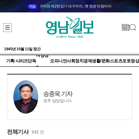
구미의 제2전성기 대구까지...옛 영광 되찾아야
직설
1945년 10월 11일 창간
다양성
기획·시리즈
단독
오피니언
사회
정치
경제
생활/문화
스포츠
포토
영상
+
송종욱 기자
경주 담당입니다
전체기사
642 건