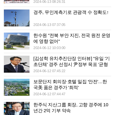
2024-06-13 08:26:31
경주, 무인계측기로 관광객 수 정확도↑
2024-06-13 07:37:05
한수원 "전북 부안 지진, 전국 원전 운영
에 영향 없어"
2024-06-12 10:03:00
[김성학 유치추진단장 인터뷰] "유일 '기
초단체' 경주 선정시 尹정부 목표 '균형
발전' 부합"
2024-06-12 07:45:22
보문단지 회의장·호텔 밀집 '안전'…한
국美 품은 경주가 '최적'
2024-06-12 07:44:47
한주식 지산그룹 회장, 고향 경주에 10
년간 2억 기부 약속