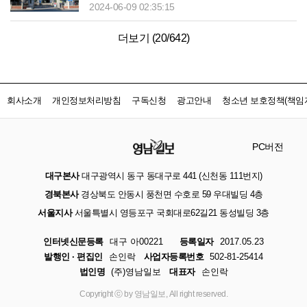
2024-06-09 02:35:15
더보기 (
20
/
642
)
회사소개
개인정보처리방침
구독신청
광고안내
청소년 보호정책(책임자
PC버전
대구본사
대구광역시 동구 동대구로 441 (신천동 111번지)
경북본사
경상북도 안동시 풍천면 수호로 59 우대빌딩 4층
서울지사
서울특별시 영등포구 국회대로62길21 동성빌딩 3층
인터넷신문등록
대구 아00221
등록일자
2017.05.23
발행인 · 편집인
손인락
사업자등록번호
502-81-25414
법인명
(주)영남일보
대표자
손인락
Copyright ⓒ by 영남일보, All right reserved.