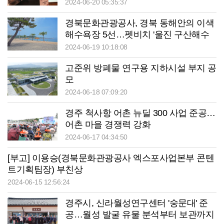
2024-06-20 05:35:37
경북문화관광공사, 경북 동해안의 이색
해수욕장 5선…펫비치 '울진 구산해수
욕장' 등
2024-06-19 10:18:08
고준위 방폐물 연구용 지하시설 부지 공
모
2024-06-18 07:09:20
경주 척사항 어촌 뉴딜 300 사업 준공…
어촌 마을 경쟁력 강화
2024-06-17 04:34:50
[부고] 이용승(경북문화관광공사 엑스포사업본부 콘텐
트기획팀장) 부친상
2024-06-15 12:56:24
경주시, 신라월성연구센터 '숭문대' 준
공…월성 발굴 유물 분석부터 보관까지