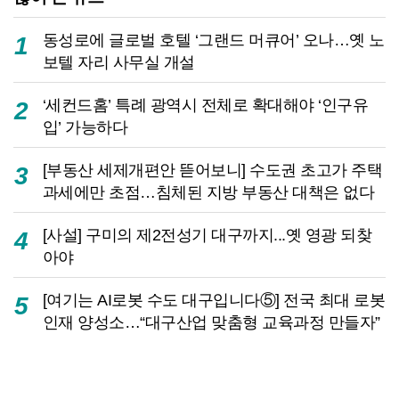
동성로에 글로벌 호텔 ‘그랜드 머큐어’ 오나…옛 노
1
보텔 자리 사무실 개설
‘세컨드홈’ 특례 광역시 전체로 확대해야 ‘인구유
2
입’ 가능하다
[부동산 세제개편안 뜯어보니] 수도권 초고가 주택
3
과세에만 초점…침체된 지방 부동산 대책은 없다
[사설] 구미의 제2전성기 대구까지...옛 영광 되찾
4
아야
[여기는 AI로봇 수도 대구입니다⑤] 전국 최대 로봇
5
인재 양성소…“대구산업 맞춤형 교육과정 만들자”