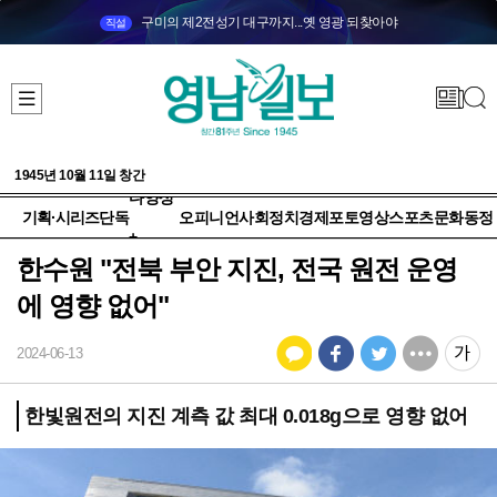
구미의 제2전성기 대구까지...옛 영광 되찾아야
직설
1945년 10월 11일 창간
다양성
기획·시리즈
단독
오피니언
사회
정치
경제
포토
영상
스포츠
문화
동정
+
한수원 "전북 부안 지진, 전국 원전 운영
에 영향 없어"
2024-06-13
한빛원전의 지진 계측 값 최대 0.018g으로 영향 없어