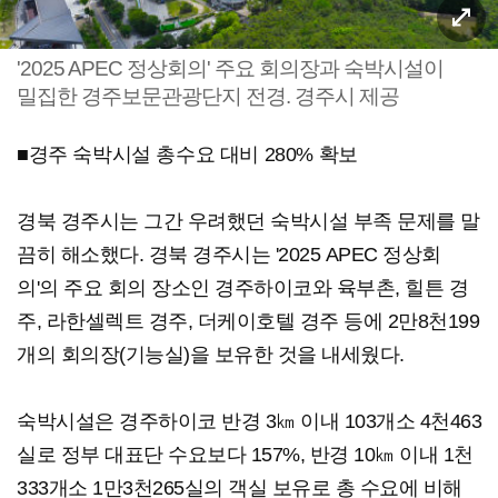
'2025 APEC 정상회의' 주요 회의장과 숙박시설이
밀집한 경주보문관광단지 전경. 경주시 제공
■경주 숙박시설 총수요 대비 280% 확보
경북 경주시는 그간 우려했던 숙박시설 부족 문제를 말
끔히 해소했다. 경북 경주시는 '2025 APEC 정상회
의'의 주요 회의 장소인 경주하이코와 육부촌, 힐튼 경
주, 라한셀렉트 경주, 더케이호텔 경주 등에 2만8천199
개의 회의장(기능실)을 보유한 것을 내세웠다.
숙박시설은 경주하이코 반경 3㎞ 이내 103개소 4천463
실로 정부 대표단 수요보다 157%, 반경 10㎞ 이내 1천
333개소 1만3천265실의 객실 보유로 총 수요에 비해