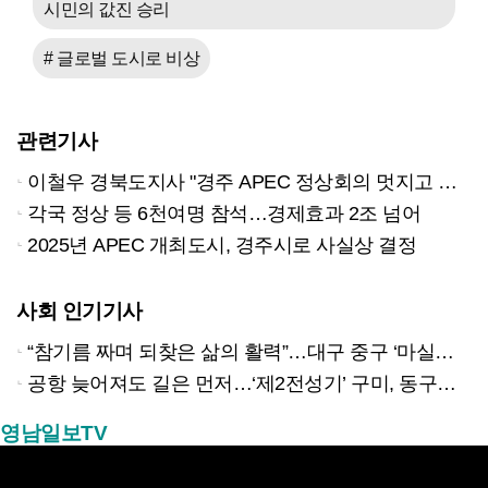
시민의 값진 승리
# 글로벌 도시로 비상
관련기사
이철우 경북도지사 "경주 APEC 정상회의 멋지고 알차게 치르도록 최선"
각국 정상 등 6천여명 참석…경제효과 2조 넘어
2025년 APEC 개최도시, 경주시로 사실상 결정
사회 인기기사
“참기름 짜며 되찾은 삶의 활력”…대구 중구 ‘마실방앗간’ 어르신들의 인생 2막
공항 늦어져도 길은 먼저…‘제2전성기’ 구미, 동구미역 더 절실
영남일보TV