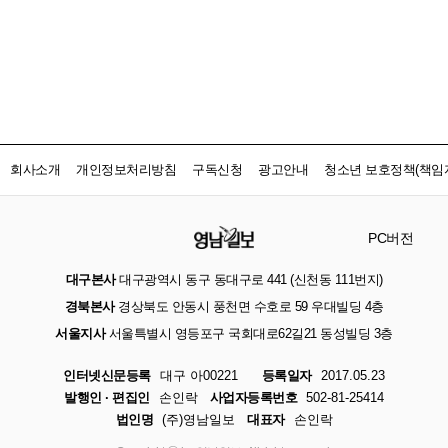
회사소개
개인정보처리방침
구독신청
광고안내
청소년 보호정책(책임자
PC버전
대구본사
대구광역시 동구 동대구로 441 (신천동 111번지)
경북본사
경상북도 안동시 풍천면 수호로 59 우대빌딩 4층
서울지사
서울특별시 영등포구 국회대로62길21 동성빌딩 3층
인터넷신문등록
대구 아00221
등록일자
2017.05.23
발행인 · 편집인
손인락
사업자등록번호
502-81-25414
법인명
(주)영남일보
대표자
손인락