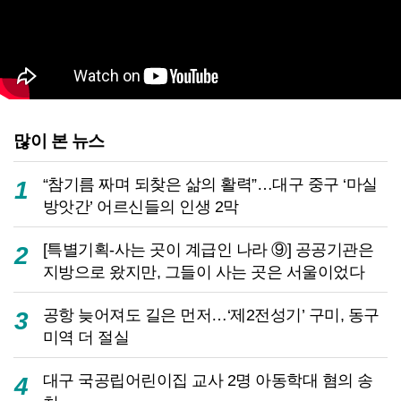
많이 본 뉴스
“참기름 짜며 되찾은 삶의 활력”…대구 중구 ‘마실
1
방앗간’ 어르신들의 인생 2막
[특별기획-사는 곳이 계급인 나라 ⑨] 공공기관은
2
지방으로 왔지만, 그들이 사는 곳은 서울이었다
공항 늦어져도 길은 먼저…‘제2전성기’ 구미, 동구
3
미역 더 절실
대구 국공립어린이집 교사 2명 아동학대 혐의 송
4