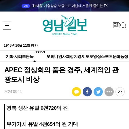
‘in서울’ 계층상승 보증수표 아닌데 서울行 줄잇는 TK
직설
1945년 10월 11일 창간
다양성
기획·시리즈
단독
오피니언
사회
정치
경제
포토
영상
스포츠
문화
동정
+
APEC 정상회의 품은 경주, 세계적인 관
광도시 비상
2024-06-24
경북 생산 유발 9천720억 원
부가가치 유발 4천654억 원 기대