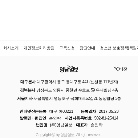
회사소개
개인정보처리방침
구독신청
광고안내
청소년 보호정책(책임자
PC버전
대구본사
대구광역시 동구 동대구로 441 (신천동 111번지)
경북본사
경상북도 안동시 풍천면 수호로 59 우대빌딩 4층
서울지사
서울특별시 영등포구 국회대로62길21 동성빌딩 3층
인터넷신문등록
대구 아00221
등록일자
2017.05.23
발행인 · 편집인
손인락
사업자등록번호
502-81-25414
법인명
(주)영남일보
대표자
손인락
Copyright ⓒ by 영남일보, All right reserved.