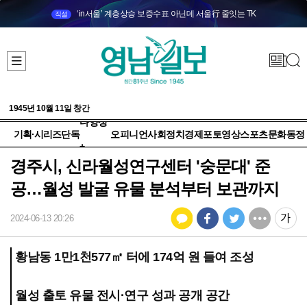
‘in서울’ 계층상승 보증수표 아닌데 서울行 줄잇는 TK
직설
1945년 10월 11일 창간
다양성
기획·시리즈
단독
오피니언
사회
정치
경제
포토
영상
스포츠
문화
동정
+
경주시, 신라월성연구센터 '숭문대' 준
공…월성 발굴 유물 분석부터 보관까지
2024-06-13 20:26
황남동 1만1천577㎡ 터에 174억 원 들여 조성
월성 출토 유물 전시·연구 성과 공개 공간