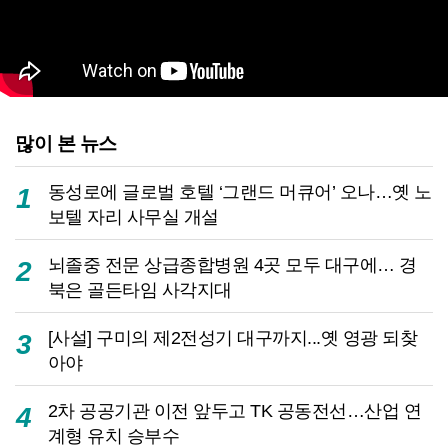
많이 본 뉴스
동성로에 글로벌 호텔 ‘그랜드 머큐어’ 오나…옛 노
1
보텔 자리 사무실 개설
뇌졸중 전문 상급종합병원 4곳 모두 대구에… 경
2
북은 골든타임 사각지대
[사설] 구미의 제2전성기 대구까지...옛 영광 되찾
3
아야
2차 공공기관 이전 앞두고 TK 공동전선…산업 연
4
계형 유치 승부수