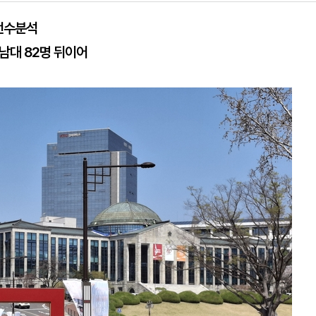
 전수분석
영남대 82명 뒤이어