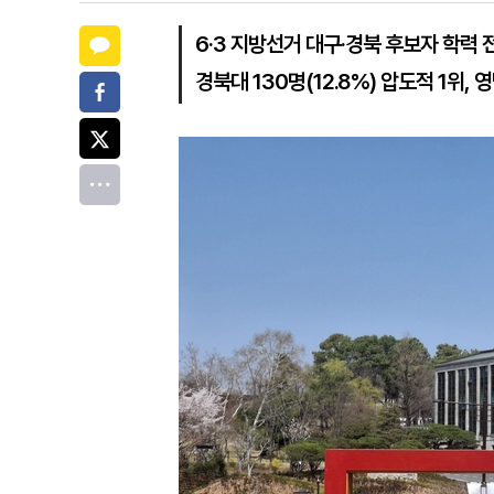
카카오톡
6·3 지방선거 대구·경북 후보자 학력
경북대 130명(12.8%) 압도적 1위, 
페이스북
트위터
전체