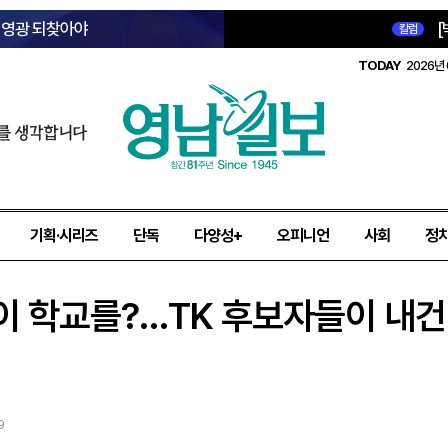
옛 영광 되찾아야
[
칼럼
TODAY
2026년 
를 생각합니다
기획·시리즈
단독
다양성+
오피니언
사회
정
학교를?…TK 후보자들이 내건 학력
9