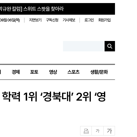
박규완 칼럼] 스위트 스팟을 찾아라
08월 06일(목)
지면보기
구독신청
기사제보
로그인
회원가입
치
경제
포토
영상
스포츠
생활/문화
 1위 ‘경북대’ 2위 ‘영
인쇄
글자작게
글자크게