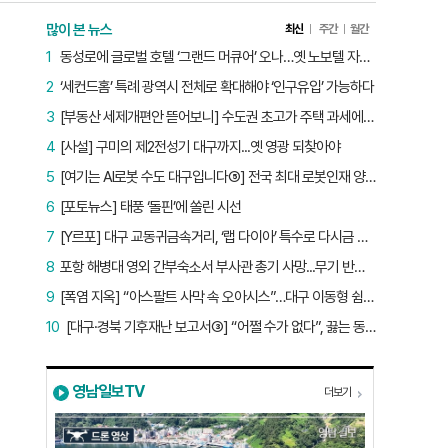
많이 본 뉴스
최신
주간
월간
1
동성로에 글로벌 호텔 ‘그랜드 머큐어’ 오나…옛 노보텔 자리 사무실 개설
2
‘세컨드홈’ 특례 광역시 전체로 확대해야 ‘인구유입’ 가능하다
3
[부동산 세제개편안 뜯어보니] 수도권 초고가 주택 과세에만 초점…침체된 지방 부동산 대책은 없다
4
[사설] 구미의 제2전성기 대구까지...옛 영광 되찾아야
5
[여기는 AI로봇 수도 대구입니다⑤] 전국 최대 로봇인재 양성소…“대구산업 맞춤형 교육과정 만들자”
6
[포토뉴스] 태풍 ‘돌핀’에 쏠린 시선
7
[Y르포] 대구 교동귀금속거리, ‘랩 다이아’ 특수로 다시금 활기…“반짝 인기 의존 않는 지속 가능 성장 동력 마련해야”
8
포항 해병대 영외 간부숙소서 부사관 총기 사망...무기 반출 비상
9
[폭염 지옥] “아스팔트 사막 속 오아시스”…대구 이동형 쉼터 버스 ‘북적’, 지하철역도 ‘바글’
10
[대구·경북 기후재난 보고서③] “어쩔 수가 없다”, 끓는 동해…‘절멸 위기’ 경북 수산업
영남일보TV
더보기