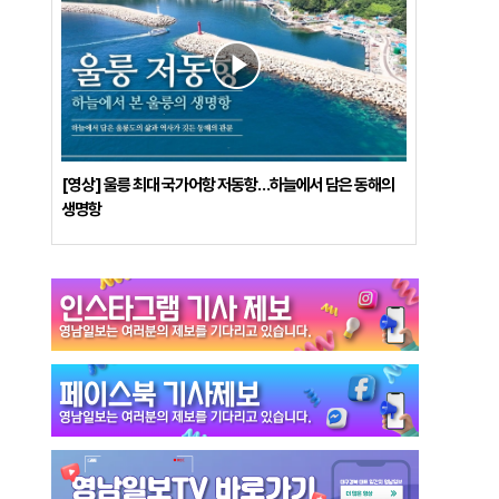
[영상] 울릉 최대 국가어항 저동항…하늘에서 담은 동해의
생명항