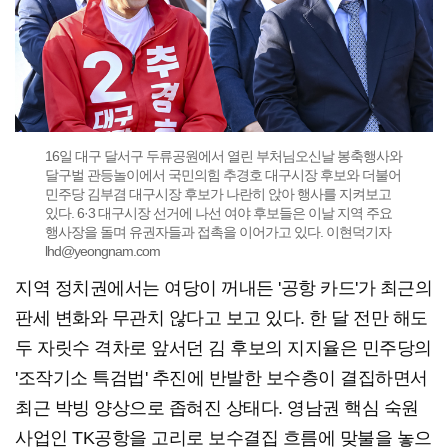
16일 대구 달서구 두류공원에서 열린 부처님오신날 봉축행사와
달구벌 관등놀이에서 국민의힘 추경호 대구시장 후보와 더불어
민주당 김부겸 대구시장 후보가 나란히 앉아 행사를 지켜보고
있다. 6·3 대구시장 선거에 나선 여야 후보들은 이날 지역 주요
행사장을 돌며 유권자들과 접촉을 이어가고 있다. 이현덕기자
lhd@yeongnam.com
지역 정치권에서는 여당이 꺼내든 '공항 카드'가 최근의
판세 변화와 무관치 않다고 보고 있다. 한 달 전만 해도
두 자릿수 격차로 앞서던 김 후보의 지지율은 민주당의
'조작기소 특검법' 추진에 반발한 보수층이 결집하면서
최근 박빙 양상으로 좁혀진 상태다. 영남권 핵심 숙원
사업인 TK공항을 고리로 보수결집 흐름에 맞불을 놓으