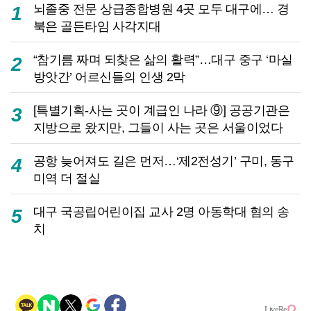
뇌졸중 전문 상급종합병원 4곳 모두 대구에… 경
1
북은 골든타임 사각지대
“참기름 짜며 되찾은 삶의 활력”…대구 중구 ‘마실
2
방앗간’ 어르신들의 인생 2막
[특별기획-사는 곳이 계급인 나라 ⑨] 공공기관은
3
지방으로 왔지만, 그들이 사는 곳은 서울이었다
공항 늦어져도 길은 먼저…‘제2전성기’ 구미, 동구
4
미역 더 절실
대구 국공립어린이집 교사 2명 아동학대 혐의 송
5
치