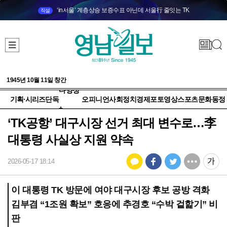
‘in서울’ 계층상승 보증수표 아닌데 서울行 줄잇는 TK
직설
1945년 10월 11일 창간
다양성
기획·시리즈
단독
오피니언
사회
정치
경제
포토
영상
스포츠
문화
동정
+
‘TK공항’ 대구시장 선거 최대 변수로…李
대통령 사실상 지원 약속
2026-05-17 18:14
이 대통령 TK 방문에 여야 대구시장 후보 공방 격화
김부겸 “1조원 확보” 호응에 추경호 “수박 겉핥기” 비
판