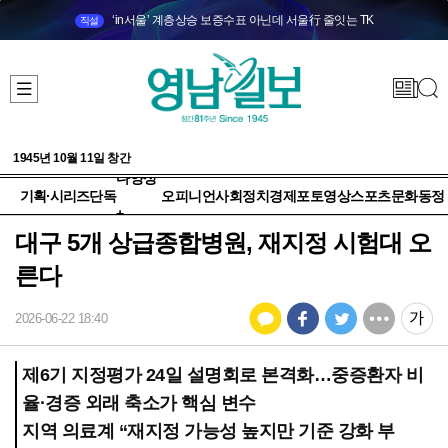
‘in서울’ 계층상승 보증수표 아닌데 서울行 줄잇는 TK
직설
1945년 10월 11일 창간
다양성
기획·시리즈
단독
오피니언
사회
정치
경제
포토
영상
스포츠
문화
동정
+
대구 5개 상급종합병원, 재지정 시험대 오
른다
2026-06-22 18:40
제6기 지정평가 24일 설명회로 본격화…중증환자 비
율·경증 외래 축소가 핵심 변수
지역 의료계 “재지정 가능성 높지만 기준 강화 부