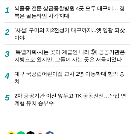
뇌졸중 전문 상급종합병원 4곳 모두 대구에… 경
1
북은 골든타임 사각지대
[사설] 구미의 제2전성기 대구까지...옛 영광 되찾
2
아야
[특별기획-사는 곳이 계급인 나라 ⑨] 공공기관은
3
지방으로 왔지만, 그들이 사는 곳은 서울이었다
대구 국공립어린이집 교사 2명 아동학대 혐의 송
4
치
2차 공공기관 이전 앞두고 TK 공동전선…산업 연
5
계형 유치 승부수