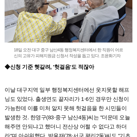
18일 오전 대구 중구 남산4동 행정복지센터에서 한 직원이 어르
신의 고유가 피해지원금 신청서 작성을 돕고 있다. 조윤화기자
◆신청 기준 헷갈려, '헛걸음'도 적잖아
이날 대구지역 일부 행정복지센터에선 웃지못할 해프
닝도 있었다. 출생연도 끝자리가 1·6인 경우만 신청이
가능한데 이를 미처 알지 못해 헛걸음을 한 시민들이
발생한 것. 한영구(83·중구 남산4동)씨는 "더운데 오늘
해주면 안되냐고 했더니 전산상 어쩔 수 없다고 하더
라"며 아쉬워했다. 박용재(78·서구 평리2동)씨도 "기초