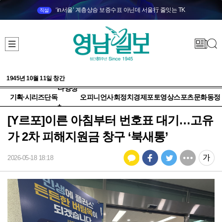
‘in서울’ 계층상승 보증수표 아닌데 서울行 줄잇는 TK
직설
1945년 10월 11일 창간
다양성
기획·시리즈
단독
오피니언
사회
정치
경제
포토
영상
스포츠
문화
동정
+
[Y르포]이른 아침부터 번호표 대기…고유
가 2차 피해지원금 창구 ‘북새통’
2026-05-18 18:18