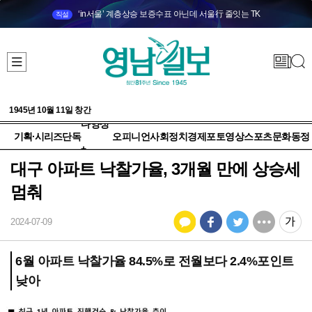
‘in서울’ 계층상승 보증수표 아닌데 서울行 줄잇는 TK
직설
1945년 10월 11일 창간
다양성
기획·시리즈
단독
오피니언
사회
정치
경제
포토
영상
스포츠
문화
동정
+
대구 아파트 낙찰가율, 3개월 만에 상승세
멈춰
2024-07-09
6월 아파트 낙찰가율 84.5%로 전월보다 2.4%포인트
낮아