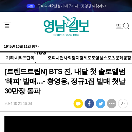
구미의 제2전성기 대구까지...옛 영광 되찾아야
직설
1945년 10월 11일 창간
다양성
기획·시리즈
단독
오피니언
사회
정치
경제
포토
영상
스포츠
문화
동정
+
[트렌드트립N] BTS 진, 내달 첫 솔로앨범
'해피' 발매…- 황영웅, 정규1집 발매 첫날
30만장 돌파
2024-10-21 16:08