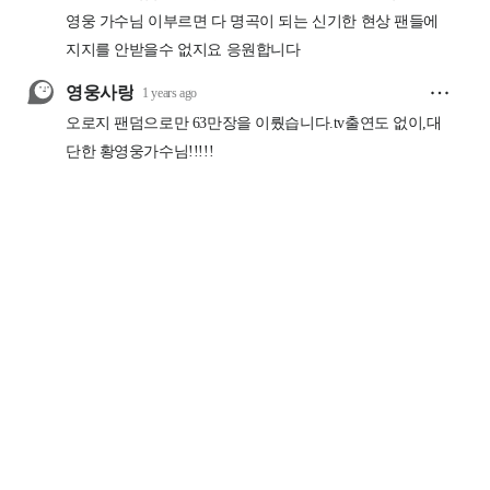
회사소개
개인정보처리방침
구독신청
광고안내
청소년 보호정책(책임자
PC버전
대구본사
대구광역시 동구 동대구로 441 (신천동 111번지)
경북본사
경상북도 안동시 풍천면 수호로 59 우대빌딩 4층
서울지사
서울특별시 영등포구 국회대로62길21 동성빌딩 3층