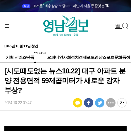
‘in서울’ 계층상승 보증수표 아닌데 서울行 줄잇는 TK
직설
1945년 10월 11일 창간
다양성
기획·시리즈
단독
오피니언
사회
정치
경제
포토
영상
스포츠
문화
동정
+
[시도때도없는 뉴스10.22] 대구 아파트 분
양 전용면적 59제곱미터가 새로운 강자
부상?
2024-10-22 09:47