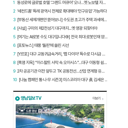
1
동성로에 글로벌 호텔 ‘그랜드 머큐어’ 오나…옛 노보텔 자리 사무실 개설
2
‘세컨드홈’ 특례 광역시 전체로 확대해야 ‘인구유입’ 가능하다
3
[부동산 세제개편안 뜯어보니] 수도권 초고가 주택 과세에만 초점…침체된 지방 부동산 대책은 없다
4
[사설] 구미의 제2전성기 대구까지...옛 영광 되찾아야
5
[여기는 AI로봇 수도 대구입니다⑤] 전국 최대 로봇인재 양성소…“대구산업 맞춤형 교육과정 만들자”
6
[포토뉴스] 태풍 ‘돌핀’에 쏠린 시선
7
[Y르포] 대구 교동귀금속거리, ‘랩 다이아’ 특수로 다시금 활기…“반짝 인기 의존 않는 지속 가능 성장 동력 마련해야”
8
[폭염 지옥] “아스팔트 사막 속 오아시스”…대구 이동형 쉼터 버스 ‘북적’, 지하철역도 ‘바글’
9
2차 공공기관 이전 앞두고 TK 공동전선…산업 연계형 유치 승부수
10
[나눔 캠페인 통·나·무 시즌3] 미스코리아 대구 眞 김세은 “내가 받은 응원, 다음 사람에게”
영남일보TV
더보기