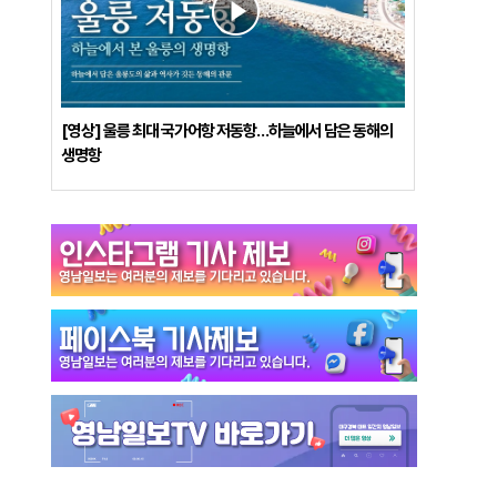
[영상] 울릉 최대 국가어항 저동항…하늘에서 담은 동해의
생명항