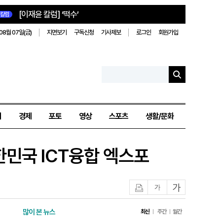
[이재윤 칼럼] ‘떡수’
칼럼
08월 07일(금)
지면보기
구독신청
기사제보
로그인
회원가입
치
경제
포토
영상
스포츠
생활/문화
한민국 ICT융합 엑스포
인쇄
글자작게
글자크게
많이 본 뉴스
최신
주간
월간