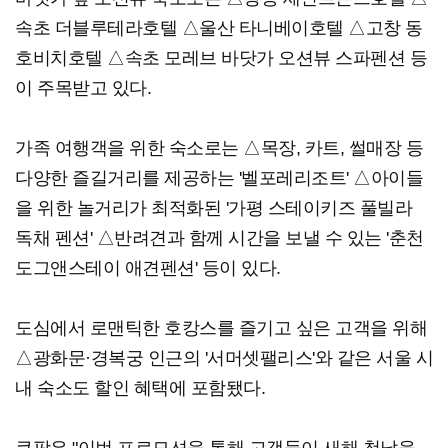
속초 더블루테라호텔 △울산 타니베이호텔 △고창 동
호비치호텔 △속초 모레브 바닷가 오션뷰 스파펜션 등
이 주목받고 있다.
가족 여행객을 위한 숙소로는 △목장, 카트, 썰매장 등
다양한 즐길거리를 제공하는 '벨포레리조트' △아이들
을 위한 놀거리가 최적화된 '가평 스테이키즈 풀빌라
독채 펜션' △반려견과 함께 시간을 보낼 수 있는 '춘천
도그앤스테이 애견펜션' 등이 있다.
도심에서 로맨틱한 호캉스를 즐기고 싶은 고객을 위해
△광화문·경복궁 인근의 '서머셋팰리스'와 같은 서울 시
내 숙소도 할인 혜택에 포함됐다.