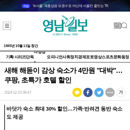
‘in서울’ 계층상승 보증수표 아닌데 서울行 줄잇는 TK
직설
1945년 10월 11일 창간
다양성
기획·시리즈
단독
오피니언
사회
정치
경제
포토
영상
스포츠
문화
동정
+
새해 해돋이 감상 숙소가 4만원 "대박"…
쿠팡, 초특가 호텔 할인
2024-12-23 09:47
바닷가 숙소 최대 30% 할인…가족·반려견 동반 숙소
도 제공