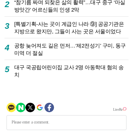
“참기름 짜며 되찾은 삶의 활력”…대구 중구 ‘마실
2
방앗간’ 어르신들의 인생 2막
[특별기획-사는 곳이 계급인 나라 ⑨] 공공기관은
3
지방으로 왔지만, 그들이 사는 곳은 서울이었다
공항 늦어져도 길은 먼저…‘제2전성기’ 구미, 동구
4
미역 더 절실
대구 국공립어린이집 교사 2명 아동학대 혐의 송
5
치