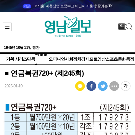
‘in서울’ 계층상승 보증수표 아닌데 서울行 줄잇는 TK
직설
1945년 10월 11일 창간
다양성
기획·시리즈
단독
오피니언
사회
정치
경제
포토
영상
스포츠
문화
동정
+
■ 연금복권720+ (제245회)
2025-01-10