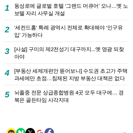
동성로에 글로벌 호텔 ‘그랜드 머큐어’ 오나…옛 노
1
보텔 자리 사무실 개설
‘세컨드홈’ 특례 광역시 전체로 확대해야 ‘인구유
2
입’ 가능하다
[사설] 구미의 제2전성기 대구까지...옛 영광 되찾
3
아야
[부동산 세제개편안 뜯어보니] 수도권 초고가 주택
4
과세에만 초점…침체된 지방 부동산 대책은 없다
뇌졸중 전문 상급종합병원 4곳 모두 대구에… 경
5
북은 골든타임 사각지대