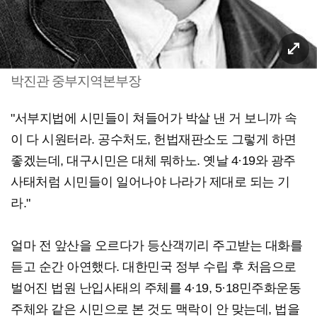
박진관 중부지역본부장
"서부지법에 시민들이 쳐들어가 박살 낸 거 보니까 속
이 다 시원터라. 공수처도, 헌법재판소도 그렇게 하면
좋겠는데, 대구시민은 대체 뭐하노. 옛날 4·19와 광주
사태처럼 시민들이 일어나야 나라가 제대로 되는 기
라."
얼마 전 앞산을 오르다가 등산객끼리 주고받는 대화를
듣고 순간 아연했다. 대한민국 정부 수립 후 처음으로
벌어진 법원 난입사태의 주체를 4·19, 5·18민주화운동
주체와 같은 시민으로 본 것도 맥락이 안 맞는데, 법을