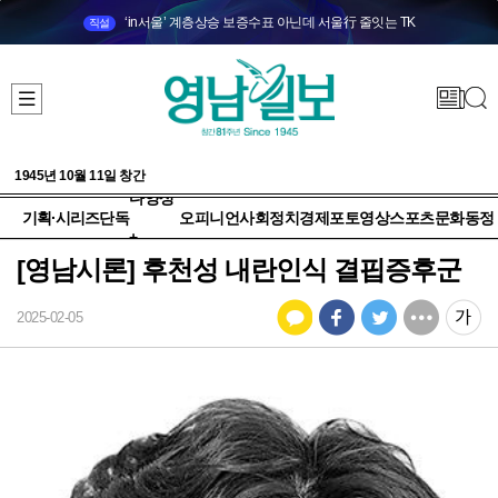
‘in서울’ 계층상승 보증수표 아닌데 서울行 줄잇는 TK
직설
1945년 10월 11일 창간
다양성
기획·시리즈
단독
오피니언
사회
정치
경제
포토
영상
스포츠
문화
동정
+
[영남시론] 후천성 내란인식 결핍증후군
2025-02-05