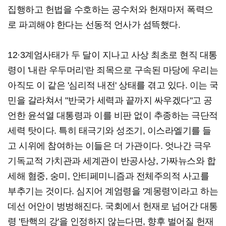
집행하고 헌법을 수호하는 공수처와 헌재마저 폭력으
로 파괴해야 한다는 선동적 언사가 섬뜩했다.
12·3계엄사태가 두 달이 지나고 사상 최초로 현직 대통
령이 '내란 우두머리'란 죄목으로 구속된 마당에 우리는
아직도 이 같은 '심리적 내전' 상태를 겪고 있다. 이는 국
민을 갈라쳐서 "반국가 세력과 끝까지 싸우겠다"고 공
언한 윤석열 대통령과 이를 비판 없이 추종하는 극단적
세력 탓이다. 특히 태극기와 성조기, 이스라엘기를 들
고 시위에 참여하는 이들은 더 가관이다. 엇나간 극우
기독교적 가치관과 세계관이 반공사상, 가짜뉴스와 합
세해 혐중, 숭미, 안티페미니즘과 전체주의적 사고를
부추기는 것이다. 심지어 계엄령을 '계몽령'이라고 하는
데선 어안이 벙벙해진다. 국회에서 헌재로 넘어간 대통
령 '탄핵의 강'을 인정하지 않는다면, 향후 벌어질 헌재