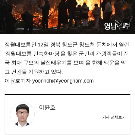
정월대보름인 12일 경북 청도군 청도천 둔치에서 열린
'정월대보름 민속한마당'을 찾은 군민과 관광객들이 전
국 최대 규모의 달집태우기를 보며 올 한해 액운을 막
고 건강을 기원하고 있다.
이윤호기자 yoonhohi@yeongnam.com
이윤호
기사 전체보기