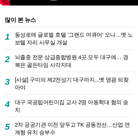
많이 본 뉴스
동성로에 글로벌 호텔 ‘그랜드 머큐어’ 오나…옛 노
1
보텔 자리 사무실 개설
뇌졸중 전문 상급종합병원 4곳 모두 대구에… 경
2
북은 골든타임 사각지대
[사설] 구미의 제2전성기 대구까지...옛 영광 되찾
3
아야
대구 국공립어린이집 교사 2명 아동학대 혐의 송
4
치
2차 공공기관 이전 앞두고 TK 공동전선…산업 연
5
계형 유치 승부수