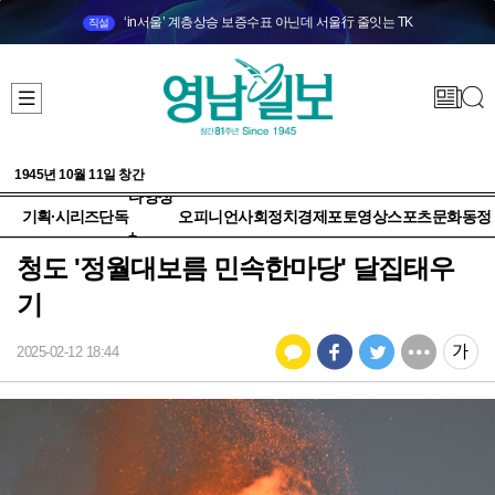
‘in서울’ 계층상승 보증수표 아닌데 서울行 줄잇는 TK
직설
1945년 10월 11일 창간
다양성
기획·시리즈
단독
오피니언
사회
정치
경제
포토
영상
스포츠
문화
동정
+
청도 '정월대보름 민속한마당' 달집태우
기
2025-02-12 18:44