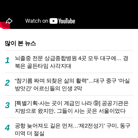
많이 본 뉴스
뇌졸중 전문 상급종합병원 4곳 모두 대구에… 경
1
북은 골든타임 사각지대
“참기름 짜며 되찾은 삶의 활력”…대구 중구 ‘마실
2
방앗간’ 어르신들의 인생 2막
[특별기획-사는 곳이 계급인 나라 ⑨] 공공기관은
3
지방으로 왔지만, 그들이 사는 곳은 서울이었다
공항 늦어져도 길은 먼저…‘제2전성기’ 구미, 동구
4
미역 더 절실