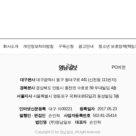
회사소개
개인정보처리방침
구독신청
광고안내
청소년 보호정책(책임자
PC버전
대구본사
대구광역시 동구 동대구로 441 (신천동 111번지)
경북본사
경상북도 안동시 풍천면 수호로 59 우대빌딩 4층
서울지사
서울특별시 영등포구 국회대로62길21 동성빌딩 3층
인터넷신문등록
대구 아00221
등록일자
2017.05.23
발행인 · 편집인
손인락
사업자등록번호
502-81-25414
법인명
(주)영남일보
대표자
손인락
Copyright ⓒ by 영남일보, All right reserved.