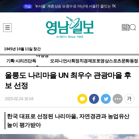
‘in서울’ 계층상승 보증수표 아닌데 서울行 줄잇는 TK
직설
1945년 10월 11일 창간
다양성
기획·시리즈
단독
오피니언
사회
정치
경제
포토
영상
스포츠
문화
동정
+
울릉도 나리마을 UN 최우수 관광마을 후
보 선정
2025-02-24 16:04
한국 대표로 선정된 나리마을, 자연경관과 농업유산
높이 평가받아