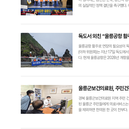
보다는 현 설계 내에서 안전성을 강
모는 "아이 학습 지도 방향에 대해 
의 실질적인 정책 결단을 촉구했다.
총사업비 1천억 원 이상 사업이 추
망한다는 소감을 전했다. 일부 학부
구하는 자리로, 울릉공항 활주로 연
는 6천73억 원으로, 약 911억 원
모습을 보이기도 했다. 이동신 교육
장 문제는 단순한 지역 인프라 개선
과 최소 3년의 공사 기간 연장이 필
교육장은 "이번 콘서트가 교원들의 
변화무쌍한 기상조건에서 안정적인 운
울릉공항에 케이슨 30함을 모두 설
맞춤형 지원 프로그램을 지속적으로 확
의 생존권 문제일 뿐만 아니라, 우
변경은 공사 일정과 비용에 막대한 
이다. 도서 지역의 공항 인프라는 
독도서 외친 “울릉공항 활
의 안전성을 확보하기 위한 추가 시설
해양 영토 분쟁이 심화되는 가운데,
능성을 높일 방안으로, 항공사와 국
의 공항 기능 강화는 동북아 지정학
울릉공항 활주로 연장의 필요성이 독
국토부의 대응과 지역사회의 요구 
극단적 기상현상이 증가하는 상황에서
(이하 위원회)는 지난 17일 독도
려는 방안을 적극적으로 검토하고 있
다. 이날 궐기대회에서 이정태 추진
다. 현재 울릉공항은 2028년 개항
EMAS(이마스)를 설치하겠다고 발
며 "허울뿐인 공항이 아니라 실용적
항공기 운항을 고려할 때 활주로 연
히 울릉공항과 같이 짧은 활주로를 가
는 동해의 기후변화를 이길 수 없다
포먼스를 통해 활주로 연장의 필요성
륙시설이나 항행 안전시설, 기상 장
에게 "인내의 한계를 넘어선 울릉군
대선후보 유세 현장에 맞춰 육지로 
다"라고 밝혔다. 이는 현 설계 내에
화에 따른 활주로 안전성 문제를 제
할 계획이다. 울릉공항은 바다 위에 
을 시사한다. 이러한 국토부의 노력
퍼포먼스를 펼친 바 있다. 정용태기자 j
㎡ 규모로 건설 중이며, 현재 공정률
울릉군보건의료원, 주민건
항으로의 등급 상향과 함께 활주로 
다. 최근 80인승 항공기까지 사용
극적으로 건의하고 있다. 울릉군 관계
기 운항을 고려할 때 현재의 활주로
경북 울릉군보건의료원 지역 주민 건
1천315m여서 이대로라면 울릉공항
넘는 서명을 전달하며 활주로 연장을
된 울릉군 주민들에게 의료서비스는 
를 늘인 1천500m 정도까지 활주로
의 안전을 확보하기 위한 필수적인 
을 제외하면 한의원 한 곳이 전부다.
어 "탑승 인원과 물량 등 중량을 줄
진다. 따라서 활주로 연장은 울릉도
재 울릉군보건의료원에는 안과, 가정
영이 불가피하다"라고 덧붙였다. 정용태
통환경을 획기적으로 개선할 것으로 
제외)이 있다. 이를 통해 의료 인프
경우가 많다. 하지만 울릉공항이 개
정의학과 전문의를 초빙, 내과 진료 