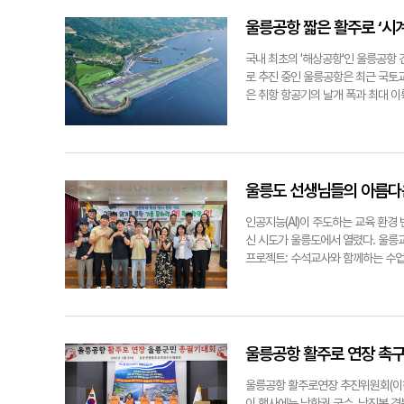
안전성과 높은 결항률 우려가 확산하
의문이 제기된다. 2024년 6월 항
울릉공항 짧은 활주로 ‘시
상향됐다. 이에 울릉공항은 더 큰 
로 건설하기 위해선 착륙대 폭을 기
국내 최초의 '해상공항'인 울릉공항 
고려해 착륙대 폭을 150m로만 늘
로 추진 중인 울릉공항은 최근 국토
하고 있다. 시계비행은 운고(구름 밑
은 취항 항공기의 날개 폭과 최대 
간된 울릉공항 예비타당성조사 보고서
80인승 항공기를 위한 3C 등급이 
은 계기비행 방식을 도입할 경우 결
안전성과 결항률을 고려해 2C 계기
없다는 것도 우려를 불러일으키고 있
방식으로, 기상 조건에 영향을 크게 
균 강수일수는 144일로 국내 최다를
고 발표했으며, 현재 부산지방항공청
릉도의 잦은 기상악화로 가시거리가 
늘리지 않은 채 시계비행을 하라는 
울릉도 선생님들의 아름다운
현실을 고려한 결정이지만, 운항 안
중요 사안으로 평가받는다. 국토부는
릉공항 개항을 앞두고 여러 소형항공
지난 4월 '항공안전 혁신 방안 발표
인공지능(AI)이 주도하는 교육 환경
상인증권 컨소시엄에 인수되어 지난 
국토부 관계자는 "3C 공항에 계기 
신 시도가 울릉도에서 열렸다. 울릉교
취득했다. 코리아익스프레스에어 역시
는지 등을 전문가들과 검토하고 있다
프로젝트: 수석교사와 함께하는 수업
업계의 높은 관심을 반영하고 있으나
토교통부가 80인승 항공기 운항을 
가능한 '질문 있는 수업'의 구체적인
2019년 12월 코리아익스프레스에
이다. 이들은 취항 항공기 규모가 
의로운 사회' 단원의 수업 시연이었
다. 특히 국토부의 시계비행(VFR)
길이를 현 설계보다 최소 300m 더 
이 공개되자 참관 교사들의 집중도가
다. 이는 정책 결정 과정에서 실제
보장의 핵심 기제로 '질문'의 가치가
할 가능성을 내포하고 있다. 항공사
함양'을 주제로 마이크를 잡았다. 
울릉공항 활주로 연장 촉
있다. 권보헌 극동대 항공대학장은 "
초 문해력 향상으로 이어지는 메커니
서도 영업률이 떨어지면 취항 여부를
확장하고 닫힌 마음을 여는 실질적인
울릉공항 활주로연장 추진위원회(이하
3C 계기비행 공항으로의 설계 변경
은 평소 지도 과정에서 느낀 의문점을
이 행사에는 남한권 군수, 남진복 