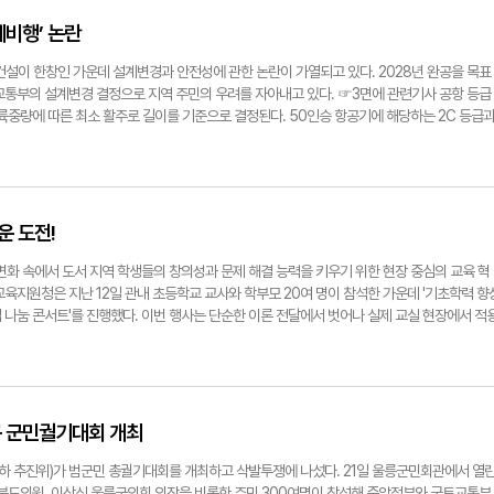
고 있다. 설계 변경은 항공법 개정에 따른 것이지만, 울릉도의 특수한 기상 조건을 고려할 때
공 사업법 개정으로 소형항공 운송사업자의 국내선 항공기 좌석 수 제한이 50석에서 80석으로
계비행’ 논란
항공기를 수용할 수 있는 3C급 공항으로의 변경이 불가피해졌다. 그러나 3C급 계기비행 공항
존 140m에서 280m까지 확대해야 한다. 국토교통부는 울릉도의 지형적 제약과 사업비 증가
건설이 한창인 가운데 설계변경과 안전성에 관한 논란이 가열되고 있다. 2028년 완공을 목표
려도 되는 시계비행 공항 방식을 선택했다. 항공 전문가들은 이러한 결정에 심각한 우려를 표명
교통부의 설계변경 결정으로 지역 주민의 우려를 자아내고 있다. ☞3면에 관련기사 공항 등급
부분 고도)가 450m 미만이거나 시정이 5㎞ 미만일 때 공항 이·착륙이 제한된다. 2013년 발
이륙중량에 따른 최소 활주로 길이를 기준으로 결정된다. 50인승 항공기에 해당하는 2C 등급
에 따르면, 시계비행 방식의 울릉공항 결항률은 12~17%에 달할 것으로 예상됐다. 전문가
울릉공항 논란의 핵심이다. 울릉공항은 애초 2C 시계비행 공항으로 계획됐으나, 2021년 운항
항률을 절반 이하로 감소시킬 수 있다고 지적한다. 특히 국내에는 시계비행 전용 공항이 한 곳
비행 공항으로 변경된 바 있다. 시계비행은 조종사가 맨눈으로 주변 환경을 판단해 이·착륙하
다. 기상청 자료에 따르면, 울릉도는 최근 5년간 연평균 강수량이 1천538㎜에 달한다. 연
받는다. 그러다 2023년 9월 국토교통부는 다시 3C 시계비행 공항으로 설계 변경을 추진한다
 기록하고 있다. 연간 안개일수도 평균 40.2일로 우리나라에서 맑은 날이 가장 적다. 이런 울
에서 이에 대한 승인을 검토 중이다. 취항 항공기 규모가 80인승으로 커지지만 활주로 길이
불량할 경우 항공기 이착륙이 제한되어 결항률이 높아질 수밖에 없다. 비용 효율성과 지형적
얘기다. 이러한 등급 변경은 단순한 기술적 결정이 아닌, 공항의 운영방식과 안전성에 직결되
 도전!
전성과 결항률 측면에서 새로운 과제를 안게 됐다. ◆소형항공사의 운항 준비와 결항률 문제 
 시계비행 공항에서도 계기비행 공항 수준의 낮은 결항률을 달성할 방안을 모색 중이다. 이에
 운송사업자들이 취항을 위한 준비에 박차를 가하고 있다. 회생 절차를 거쳤던 하이에어는 상
'를 통해 울릉공항에 활주로 이탈방지 시설인 'EMAS(이마스)'를 설치하겠다는 계획을 공개했다
 변화 속에서 도서 지역 학생들의 창의성과 문제 해결 능력을 키우기 위한 현장 중심의 교육 혁
2월 회생계획 인가를 받았다. 2022년 설립된 섬에어는 올해 2월 소형항공 운송사업자 면허
착륙시설이나 항행 안전시설, 기상 장비 등을 추가로 도입하면 2C 계기비행 공항 수준을 충족
육지원청은 지난 12일 관내 초등학교 교사와 학부모 20여 명이 참석한 가운데 '기초학력 향
 인수합병을 추진하며 울릉공항 운항 준비에 나섰다. 이러한 움직임은 울릉공항에 대한 항
"고 밝혔다. 상황이 이렇자 울릉군과 주민은 활주로 연장 필요성을 강력히 요구하고 나섰다. 
 나눔 콘서트'를 진행했다. 이번 행사는 단순한 이론 전달에서 벗어나 실제 교실 현장에서 적
, 과거 소형항공사들의 운항 중단 사례는 운영 안정성에 대한 의구심을 불러일으키고 있다.
위해 1천200m 길이의 활주로를 계획하고 있으나, 주민들은 이 정도 길이로는 부족하다는 입
 모델을 제시하는 데 초점을 맞췄다. 행사의 포문을 연 것은 초등 5학년 사회과 '인권 존중과 정
어와 2023년 9월 하이에어가 운항을 중단한 전례는 소형항공사의 경영 취약성을 드러낸 바 
커졌음에도 활주로 길이에 변동이 없어 안전성에 문제가 생길 수 있다고 우려하고 있다. 활주로
다. 자칫 딱딱할 수 있는 인권과 정의라는 개념을 학생 주도적 탐구학습으로 전환하는 설계 기
 결정 과정에서 실제 취항 예정 항공사들의 의견이 충분히 반영되지 않았다는 지적이 제기되고 
늘인 1천500m로 건설해 달라는 주장이다. 정용태기자 jyt@yeongnam.com
 높아졌다. 질문을 통해 학생 스스로 답을 찾아가는 과정이 시연되면서, 현장에서는 기초학력
 운영자들의 의견 수렴이 제한적이었음을 시사하며, 향후 운영 과정에서 예상치 못한 문제가 발
 재확인됐다. 이어지는 강연에서 김인경 수석교사는 '그림책 읽기를 통한 기초 문해력 및 정서
들은 결항률 증가가 수익성 악화로 이어져 지속적인 운항이 어려울 수 있다는 우려를 표명하고
김 수석교사는 그림책이라는 매개체가 학생과의 정서적 교감을 끌어내고, 이것이 자연스럽게 기
구 군민궐기대회 개최
정시 이착륙 횟수가 줄어들면 울릉도 주민 등 승객 이용률도 감소할 것"이라며 "항공사 입장에
즘을 실제 사례와 함께 풀어냈다. 특히 그가 직접 경험한 독서 지도 사례는 아이들의 사고력
 고민할 수밖에 없다"라고 지적했다. ◆계기비행 공항으로의 전환 가능성과 대안 울릉공항의
 대안으로 제시되어 큰 공감을 얻었다. 현장의 열기는 질의응답 시간까지 이어졌다. 참석자들
 추진위)가 범군민 총궐기대회를 개최하고 삭발투쟁에 나섰다. 21일 울릉군민회관에서 열
이 현시점에서 상당한 제약에 직면해 있다. 이미 공정률이 63%를 넘어선 상황에서 설계 변경
 가감 없이 쏟아냈고, 수석교사와의 의견 교환을 통해 현장 맞춤형 해법을 모색했다. 한 학부
경북도의원, 이상식 울릉군의회 의장을 비롯한 주민 300여명이 참석해 중앙정부와 국토교통부