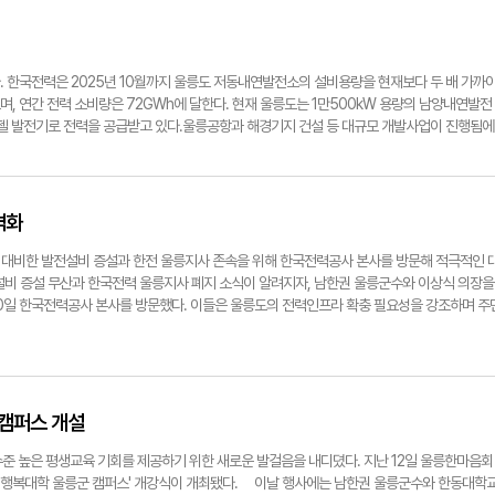
태기자 jyt@yeongnam.com
 기반이 마련했다. 실제 복부초음파, 간초음파, 위내시경 등 건강검진의 질적 향상으로 고위
다. 간암과 위암 같은 중증질환의 조기 진단 비율도 눈에 띄게 상승했다. 초빙된 가정의학과 
으로 내원한 환자들에게 즉각적인 검사를 진행해 질병의 조기 발견과 신속한 치료 연계를 가능
암 조기진단 사례가 7건이나 보고되면서 주민들 사이에서도 의료원에 대한 신뢰도가 상승하
 한국전력은 2025년 10월까지 울릉도 저동내연발전소의 설비용량을 현재보다 두 배 가까
료건수도 지난 2022년 3만9천281건에서 2023년 4만2천600건, 지난해 4만2천787건
, 연간 전력 소비량은 72GWh에 달한다. 현재 울릉도는 1만500kW 용량의 남양내연발전
부한 임상경험과 판단력이 결합된 의료서비스는 단순한 진료를 넘어 주민들의 생명을 지키는 안
디젤 발전기로 전력을 공급받고 있다.울릉공항과 해경기지 건설 등 대규모 개발사업이 진행됨에
질환 의심 시 육지의 대형병원을 방문해야 했던 불편함이 줄어들면서 주민들은 보다 신속하고
에서 전력을 공급받을 수 없는 울릉도의 지리적 특성상, 안정적인 전력공급을 위한 발전설비 확
 됐다. 이는 단순한 편의성 향상을 넘어 질병의 조기 발견과 치료 시작 시점을 앞당김으로써 
어려운 만큼 선제적 대응이 필요하다"고 설명했다.저동내연발전소의 증설 계획에 따르면 기존 
이어지고 있다. 울릉군의 의료서비스 개선 노력은 전문의 초빙에서 그치지 않고 종합적인 의료
철거하고 3천kW급 발전기 3기를 추가 설치할 예정이다. 이를 통해 총 5기의 3천kW 발전기를
은 앞으로 전문 의료진 확보뿐만 아니라 주민의 만성질환 관리와 중증질환의 조기 발견을 위한
kW로 크게 확대된다.이번 증설로 울릉도의 전력공급능력은 기존 1만8천500kW에서 7천k
격화
확충 등 인프라 확충에도 지속적으로 투자할 계획이다. 남한권 울릉군수는 “울릉군의 전문의
부가 울릉군을 방문해 약속한 내용이다. 지난 10일에는 남한권 울릉군수와 울릉군의회가 한국
전문적인 의료서비스를 꾸준히 제공하는 계기가 됐다"라며, 지속적인 의료환경 개선에 주력
터 2027년까지 발전설비 증설, 2026년부터 관로 구축 등 대규모 설비 확충이 순차적으로 진
대비한 발전설비 증설과 한전 울릉지사 존속을 위해 한국전력공사 본사를 방문해 적극적인 
ngnam.com
하며, 8천900여호에 전력을 공급하고 있다. 연간 전력판매수익은 120억원에 달한다. 남한권 
설비 증설 무산과 한국전력 울릉지사 폐지 소식이 알려지자, 남한권 울릉군수와 이상식 의장을
 노력하겠다"며 "울릉도는 더 이상 소외된 도서벽지가 아니라 앞으로 중요한 지역으로 부각될
0일 한국전력공사 본사를 방문했다. 이들은 울릉도의 전력인프라 확충 필요성을 강조하며 주
 군의회는 울릉공항, 해경기지 등 대규모 시설 건설로 인한 향후 전력수요 급증과 전기차 충
 제기했다. 특히 관광·생활환경 개선과 안정적 전력공급을 위한 발전설비 증설과 한전 울릉지
로 논의했다. 이날 면담에서 한전 본사 전병남 도서전력실장은 울릉도의 증가하는 전력수요
다. 전 실장은 “단기적으로 2천kW급 이동형 발전기를 올해와 내후년에 상시용으로 배치할
에 3천kW급 발전기 설치 또는 신규 발전소 증설 계획을 울릉군과 지속적으로 논의하겠다"
캠퍼스 개설
방문을 통해 울릉도의 전력증강이 필수적이라는 사실에 한전과 서로 공감대를 형성하고 향후 울
해 울릉도의 안정적인 전력공급체계가 구축될 것으로 전망했다. 남한권 울릉군수는 “향후 공
 높은 평생교육 기회를 제공하기 위한 새로운 발걸음을 내디뎠다. 지난 12일 울릉한마음회
조트, 전기차 충전소 등 각종 기반시설 구축에 따른 전력 증설을 위해 계속 노력하겠다"고 강
민 행복대학 울릉군 캠퍼스' 개강식이 개최됐다. 이날 행사에는 남한권 울릉군수와 한동대학