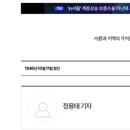
‘in서울’ 계층상승 보증수표 아닌데
직설
사람과 지역의 가치
1945년 10월 11일 창간
정용태 기자