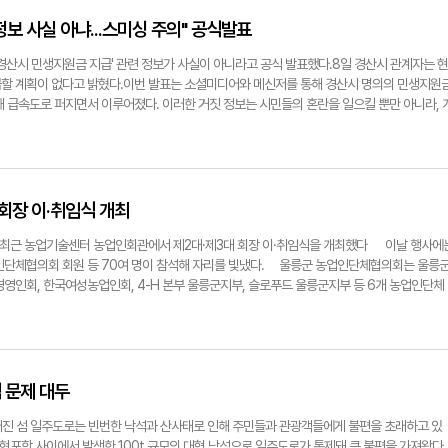
모든 군민이 다양한 평생학습 기회를 누릴 수 있도록 노력하겠다"라고 말했다.정용태기자
릉군은 10일 오전 저동리 다목적센터에서 수료생과 관계자 20여 명이 참석한 가운데 평생교육지
보 사실 아냐...스미싱 주의" 공식발표
경산시 민생지원금 지급' 관련 정보가 사실이 아니라고 공식 발표했다.8일 경산시 관계자는 현
할 계획이 없다고 밝혔다.이번 발표는 소셜미디어와 메신저를 통해 경산시 명의의 민생지원
해 급속도로 퍼지면서 이루어졌다. 이러한 거짓 정보는 시민들의 혼란을 일으킬 뿐만 아니라, 
결될 가능성이 큰 것으로 파악됐다.경산시는 특히 '스미싱'(SMS와 피싱의 합성어)에 대한 주
 8일 오전 긴급 발송했다. 스미싱은 문자메시지를 통해 가짜 링크를 보내 개인정보를 탈취하
원금을 미끼로 한 스미싱 문자가 발견되고 있어 각별한 주의가 필요하다"라고 강조했다.시민들
를 클릭하지 말 것과 개인정보를 요구하는 사이트에 접속하지 말 것을 권고했다. 의심스러운
공식 홈페이지나 공식 SNS 채널을 통해 사실 여부를 확인해야 한다.경산시는 앞으로도 시민
회장 이·취임식 개최
에 대한 모니터링을 강화하고, 필요할 때 신속한 정정 발표를 이어갈 계획이다.정용태기자
시가 공식 블로그를 통해 최근 확산되고 있는 '경산시 민생지원금 지급' 관련 정보가 사실이 아니
근 농업기술센터 농업인회관에서 제2대·제3대 회장 이·취임식을 개최했다 이날 행사에
인단체협의회 회원 등 70여 명이 참석해 자리를 빛냈다. 울릉군 농업인단체협의회는 울릉
경영인회, 한국여성농업인회, 4-H 본부 울릉군지부, 슬로푸드 울릉군지부 등 6개 농업인단체
향상과 농업발전을 위해 다양한 활동을 펼쳐왔다. 이임하는 제2대 이정수 회장은 "임기 중 
과 적극적으로 협력해 지자체 협력사업을 통한 모노레일 설치 등 농가지원사업에서 농업인들
장 기억에 남는다"라고 소회를 밝혔다. 이 회장은 또한 "산채 종자 불법반출 방지를 위한 농
한 농업인 자정 운동을 전개했는데, 앞으로도 이러한 운동이 지속하기를 희망한다"라며 울릉도
노력을 당부했다. 남한권 울릉군수는 이날 이임하는 이정수 회장에게 그동안의 노고를 기리는
 문제 대두
 회장에게는 역동적인 리더십을 기대하며 축하 인사를 전했다. 신임 제3대 김두순 회장은
드리며, 여건이 어려운 농업에 희망의 끈을 놓지 않고, 농업 발전과 행복한 삶을 위해 우리 
진 섬 일주도로는 빈번한 낙석과 산사태로 인해 주민들과 관광객들에게 불편을 초래하고 있
 "농업인들 스스로가 우리 군 산채 산업을 보호하고, 농산물 홍보와 농업 자생력을 갖추는 
서 현포항 사이에서 발생한 100t 규모의 대형 낙석으로 일주도로가 통제돼 큰 불편을 가져왔다.