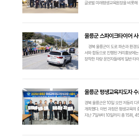
했다. 정용태기자 jyt@yeongnam.
글로벌 미래평생교육원장을 비롯해 신
를 제공하고 '경북형 행복학습공동체
소하고 섬 지역 주민들에게도 수준 
정이 울릉군의 평생학습문화 확산에 
(상반기 15주, 하반기 15주)에 
회경제·생활환경·문화예술 등의 특화
울릉군 스파이크타이어 사
정이다. 수강생들은 80% 이상 출
을 통한 지역사회 참여와 발전을 
경북 울릉군이 도로 파손과 환경오
리사회복지학부 교수인 김병철 교수가
서와 합동으로 진행된 거리홍보에는 
울릉군 캠퍼스의 개강을 활기차게 알
장착한 차량 운전자들에게 일반 타
역 내 평생학습 진흥을 위해 다양한
위해 3월 한 달을 스파이크 타이어 
다"라고 말했다. 정용태기자 jyt@
안내, 관내 기관 협조 요청 등 다
회의실에서 '2025년 경북도민행복
높고 강설량이 많아 여전히 상당수의
에서 미끄럼방지 효과가 뛰어나 운전
상된다. 특히 스파이크 타이어 사용
울릉군 평생교육지도자 수
에 막대한 예산이 투입되고 있다. 
차량 9대와 해수 살수차 1대를 운영
경북 울릉군은 10일 오전 저동리 
부터는 겨울철 통행 안전성 향상을 
개최했다. 이번 과정은 평생교육의 
구간과 도동삼거리 80m 구간에 설치
지난 7일부터 10일까지 총 15회,
가로 도로 열선을 설치해 오는 겨울
전문가를 초청하여 이루어졌다. 이날
공해가 발생하는 스파이크 타이어 사용
격)을 취득했다.수료생들은 앞으로 소
용금지 집중홍보 실시 4 울릉군이 
학습 프로그램에 참여할 예정이다. 