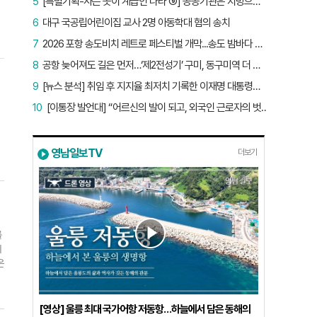
5
[특별기획-사는 곳이 계급인 나라 ⑨] 공공기관은 지방으로 왔지만, 그들이 사는 곳은 서울이었다
6
대구 국공립어린이집 교사 2명 아동학대 혐의 송치
7
2026 포항 송도비치 레트로 페스티벌 개막...송도 밤바다 달군 레트로 열기
8
공항 늦어져도 길은 먼저…‘제2전성기’ 구미, 동구미역 더 절실
9
[뉴스 분석] 취임 후 지지율 최저치 기록한 이재명 대통령…왜?
10
[이통장 발언대] “어르신의 발이 되고, 외국인 근로자의 벗이 되고”…박상철 이장의 ‘사람 농사’
간
영남일보TV
더보기
급
경
의
를
에
은
[영상] 울릉 최대 국가어항 저동항…하늘에서 담은 동해의