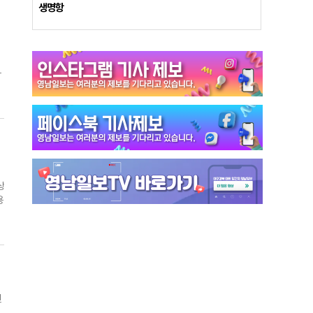
생명항
으
를
과
들
도
는
평
를
는
울
.
를
하
상
공
국
용
장
있
법
있
생
을
린