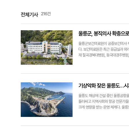
216건
전체기사
울릉군, 봉직의사 확충으로
울릉군보건의료원이 공중보건의사 부
다. 보건의료원은 최근 응급실과 외
재 칠곡경북대병원, 동국대경주병원,
실시하고 있으며, 이를 통해 응급환
의료서비스를 제공할 수 있게 되면서
상황 발생 시 본토 이송이 어려운 
상북도 공공의료과 및 보건정책과의 
료의 공공성을 확보하는 모범 사례로
기상악화 잦은 울릉도…시계
에서도 봉직의사 확충과 응급의료체계
료사각지대 해소와 지역보건 향상을 위
울릉도 해상에 건설 중인 울릉공항을
둘러싸고 지역사회와 항공 전문가들의
크게 영향을 받는 운영 체계다. 울
울릉도의 잦은 강수와 안개, 강한 해
고 지적하고 있다. 이 때문에 정부의
추가 연장해야 한다는 의견을 제시하