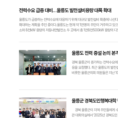
도 크게 기여할 것으로 예상된다. 정용
태를 지속적으로 모니터링할 수 있는
군 만성질환 조기발견율을 높이고 있
전력수요 급증 대비…울릉도 발전설비용량 대폭 확대
문의는 간암을 의심할 수 있는 증상
하게 했다. 최근 보건의료원에서 간
울릉도가 급증하는 전력수요에 대응하기 위해 대규모 발전설비 확충에 나선다.
있다. 이에 따라 보건의료원의 외래진
확대하는 계획을 추진 중이다.울릉도는 현재 약 1만명의 주민이 거주하고 있으며
로 꾸준히 늘고 있다. 전문의의 풍
소와 8천kW 용량의 저동내연발전소 두 곳에서 총 1만8천500kW 용량의 
전망으로 기능하고 있다. 과거 중증
따라 향후 3년간 약 1만kW의 신규 전력수요가 예상된다. 육지와 달리 외부
효율적인 의료서비스를 받을 수 있게
은 필수적인 과제다. 한국전력 관계자는 "대형 발전설비는 단시간 내 증설이 
료 효과를 높이는 실질적인 결과로 
천kW급 발전기 2기와 1천kW급 발전기 2기 가운데 1천kW급 발전기 2기를 
인프라 구축으로 확장되고 있다. 군
갖추게 된다. 설비용량은 현재 8천kW에서 비상발전용량을 제외하고 1만 5천
울릉도 전력 증설 논의 본
현대적인 의료장비 도입과 진단장비 
늘어난 2만5천500kW로 늘어난다. 이는 지난 2월과 8월 한국전력 대구본
초빙은 울릉군민들에게 안정적이고 
력 본사를 방문해 발전설비 증설 추진을 재확인 받았다. 이에 따라 2025년부
경북 울릉군이 증가하는 전력수요에 
것을 약속했다. 정용태기자 jyt@yeo
행될 예정이다.울릉지사는 발전소 2개소(1만8천500kW), 8개 회선을 관리
응을 요청했다. 최근 울릉도의 발전
릉군수는 "항만과 공항 등 각종 기반시설 구축에 따른 전력 증설을 위해 계속
비롯한 울릉군의회 의원들은 지난 1
것"이라고 강조했다. 정용태기자 jyt@yeongnam.com
들의 요구사항을 전달했다. 울릉군과
소 등 전기 인프라 확충의 필요성을
조직 폐지에 따른 문제점을 집중적으
대응하기 위한 단계적 계획을 제시했
것"이라며 “장기적으로는 저동발전소
울릉군 경북도민행복대학 
밝혔다. 울릉군은 이번 한전 본사 
릉군과 한전간의 지속적인 협의를 통
경북 울릉군이 지역 주민들에게 수준
항 개항과 통합하수처리장, 호텔, 리
관 대회의실에서 '2025년 경북도