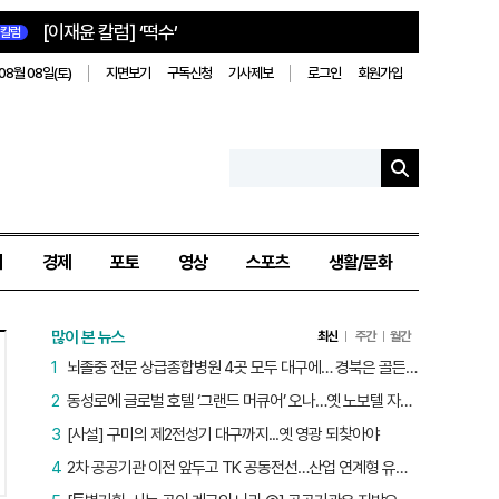
[이재윤 칼럼] ‘떡수’
칼럼
08월 08일(토)
지면보기
구독신청
기사제보
로그인
회원가입
치
경제
포토
영상
스포츠
생활/문화
많이 본 뉴스
최신
주간
월간
1
뇌졸중 전문 상급종합병원 4곳 모두 대구에… 경북은 골든타임 사각지대
2
동성로에 글로벌 호텔 ‘그랜드 머큐어’ 오나…옛 노보텔 자리 사무실 개설
3
[사설] 구미의 제2전성기 대구까지...옛 영광 되찾아야
4
2차 공공기관 이전 앞두고 TK 공동전선…산업 연계형 유치 승부수