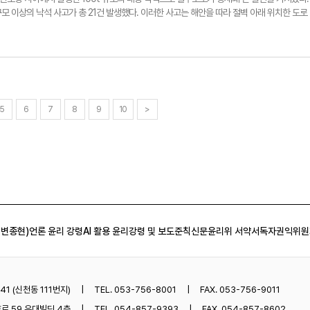
 울릉군수는 축사를 통해 "농업인단체협의회는 울릉도 농업인들을 대표하는 단체로 과거 어
 이상의 낙석 사고가 총 21건 발생했다. 이러한 사고는 해안을 따라 절벽 아래 위치한 도로
울릉군을 지켜왔다"라며 "앞으로도 건강하게 지내시면서 울릉도를 지켜달라"라고 당부했다. 
면 지역에는 대부분 피암 터널이 건설되었지만, 북면 지역은 아직 미비해 낙석에 따른 사고의 위
om농업인단체협의회 이취임식 6 울릉군농업인단체협의회는 최근 농업기술센터 농업인회관에서 
널 인근에서 대규모 낙석이 발생하며 교통이 제한됐고, 주변에서는 토사가 도로를 덮쳤다. 
장 이·취임식을 개최했다.
은 직접 울릉도를 방문해 대책 마련을 논의하기도 했다. 울릉도의 지리적 특성상, 깎아지른
 특히 북면 지역에서는 비가 온 뒤 풍화 작용으로 인해 빈번하게 문제가 발생한다. 이로 인해 
현지 주민들은 우회해야 하는 어려움을 겪고 있다. 울릉군은 국비 지원을 통해 피암 터널 및
예산 소요로 난항을 겪고 있다. 현재 울릉도 일주도로는 국가 지원 지방도로인 만큼 중앙 정부
단 관계자는 "낙석 위험지역에 피암 터널을 지속해서 건설하고 있으나 섬이라는 특성상 육지
5
6
7
8
9
10
>
"라고 말했다. 정용태기자 jyt@yeongnam.com1741150688416 지난 5일 경북 울릉
사이 일주도로에서 100t의 낙석이 발생한 현장 모습.
 변종현)
언론 윤리 강령
AI 활용 윤리강령 및 보도준칙
신문윤리위 서약서
독자권익위원
1 (신천동 111번지)
TEL. 053-756-8001
FAX. 053-756-9011
로 59 우대빌딩 4층
TEL. 054-857-9393
FAX. 054-857-8602