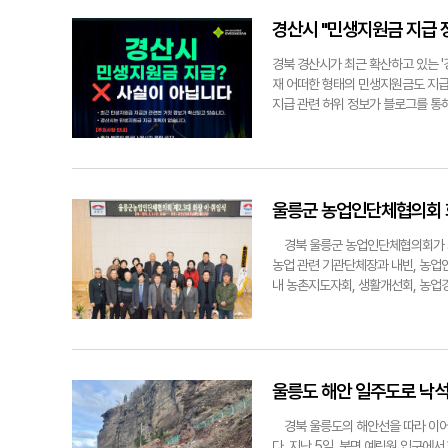
무사히 마친 것을 축하한다"라며 "
jyt@yeongnam.com경북 울
경산시 "민생지원금 지급 정
자 양성과정 수료식을 개최했다.
경북 경산시가 최근 확산하고 있는 '
재 어떠한 형태의 민생지원금도 지급
지급 관련 허위 정보가 블로그를 통
인정보 탈취를 노린 사이버 범죄와 연
의를 당부하는 재난 문자를 시민에게
는 수법이다. 시 관계자는 "민생지
게는 출처가 불분명한 링크나 메시지
정보를 접했을 경우 반드시 경산시 
울릉군 농업인단체협의회 
의 피해를 예방하기 위해 허위 정보
jyt@yeongnam.com8일 경산
경북 울릉군 농업인단체협의회가 최
고 발표했다.
농업 관련 기관단체장과 내빈, 농업
내 농촌지도자회, 생활개선회, 농업
의 협의체로, 지역 농업인들의 권익
릉군과 농협 울릉군지부, 울릉농협
자부담 경감 혜택을 끌어낸 것이 가
인 결의대회와 산채 산업 보호를 위
고유 산채 농업의 지속적인 보전 
울릉도 해안 일주도로 낙석
감사패를 전달하고, 취임하는 김두순
취임사에서 "전임 회장의 노고에 감사
경북 울릉도의 해안선을 따라 이어
업인단체협의회가 중심이 되겠다"라며
다. 지난 5일, 북면 예림원 입구에