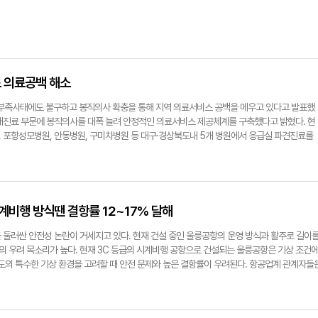
 의료공백 해소
족사태에도 불구하고 봉직의사 확충을 통해 지역 의료서비스 공백을 메우고 있다고 발표했
래진료 부문에 봉직의사를 대폭 늘려 안정적인 의료서비스 제공체계를 구축했다고 밝혔다. 현
 포항성모병원, 안동병원, 구미차병원 등 대구·경상북도내 5개 병원에서 응급실 파견진료를
자에 대한 신속하고 전문적인 치료가 가능해졌다. 특히 야간과 주말에도 진료 공백 없이 24시
 울릉도 주민들의 생명과 안전을 보호하는 안전망 역할을 하고 있다. 이는 섬 지역 특성상 응
상황에서 중요한 의미를 갖는다. 이번 의료체계 강화는 울릉군보건의료원의 자체 노력과 함께 
인건비·운영비 지원이 결합된 결과다. 지방자치단체와 도 차원의 유기적 협력을 통해 지역 의
 평가받고 있다. 김영헌 울릉군보건의료원 원장은 "공중보건의사 수 감소라는 어려운 여건 속
비행 방식땐 결항률 12~17% 달해
 개선을 통해 군민이 안심하고 진료받을 수 있는 환경을 구축해 가고 있다"라며 "앞으로도 
해 최선을 다하겠다"라고 말했다. 정용태기자 jyt@yeongnam.com
 둘러싼 안전성 논란이 거세지고 있다. 현재 건설 중인 울릉공항의 운영 방식과 활주로 길이
 우려 목소리가 높다. 현재 3C 등급의 시계비행 공항으로 건설되는 울릉공항은 기상 조건
릉도의 특수한 기상 환경을 고려할 때 안전 문제와 높은 결항률이 우려된다. 항공업계 관계자들
풍 등 기상 특성을 고려할 때 시계비행 방식의 공항 운영이 심각한 안전 위험을 초래할 수 있다
 신중한 검토와 대책 마련을 촉구하고 있다. 울릉도 주민들은 현재 1.2㎞로 계획된 활주로를
고 있다. ◆울릉공항 설계 변경 배경과 쟁점 울릉공항 설계가 시계비행 방식으로 변경되면서