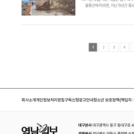
앞장서겠다"라고 강조했다. 남한권
울릉군에 따르면, 지난 5년간 중규모
려운 여건 속에서도 농사를 지으며 
의 특성상 피할 수 없는 문제다. 서
용태기자 jyt@yeongnam.c
험이 상존한다. 지난해에도 삼선 터
2대·제3대 울릉군 농업인단체협의회
러한 사태에 이상민 행정안전부 장관
절벽 지형이 많아 낙석 위험이 크다.
당 시기에 울릉도를 찾는 관광객과 
방지책 설치를 추진 중이나 막대한 
관여가 필요하다. 울릉군 안전건설
1
2
3
4
보다 건설비가 많이 들어 진행이 더디다
북면 현포리 예림원 입구에서 현포항
회사소개
개인정보처리방침
구독신청
광고안내
청소년 보호정책(책임자 :
대구본사
대구광역시 동구 동대구로 44
경북본사
경상북도 안동시 풍천면 수호