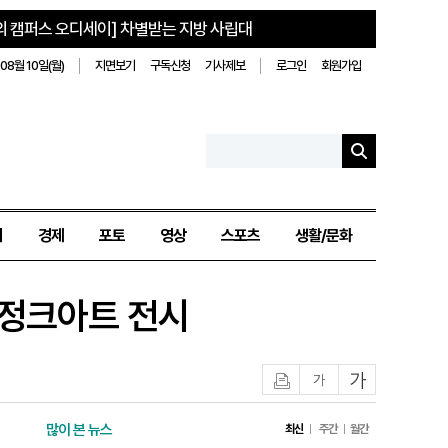
의 캠퍼스 오디세이] 차별받는 지방 사립대
08월 10일(월)
지면보기
구독신청
기사제보
로그인
회원가입
치
경제
포토
영상
스포츠
생활/문화
 정크아트 전시
인쇄
글자작게
글자크게
많이 본 뉴스
최신
주간
월간