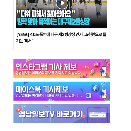
[Y르포] 40도 폭염에 대구 제2빙상장 인기…5천원으로 즐
기는 ‘피서’