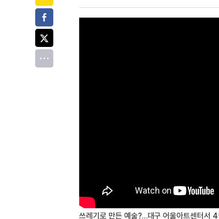
페이스북
트위터
전체
쓰레기로 만든 예술?…대구 어울아트센터서 4