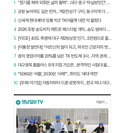
1
“참기름 짜며 되찾은 삶의 활력”…대구 중구 ‘마실방앗간’ 어르신들의 인생 2막
2
공항 늦어져도 길은 먼저…‘제2전성기’ 구미, 동구미역 더 절실
3
신세계·현대·롯데 ‘유통 빅3’ TK아울렛 대전 막 올랐다
4
2026 포항 송도비치 레트로 페스티벌 개막...송도 밤바다 달군 레트로 열기
5
[Y르포] 40도 폭염에 대구 제2빙상장 인기…5천원으로 즐기는 ‘피서’
6
[이통장 발언대] “어르신의 발이 되고, 외국인 근로자의 벗이 되고”…박상철 이장의 ‘사람 농사’
7
꿈의 영업이익률 20%를 넘은 TK 반도체 3사…지역 경제 생태계 바꾸나
8
대구경북 홈플러스 9개 지점 가오픈…본격적인 시험대 올랐다
9
“5060은 ‘셔플’, 2030은 ‘서예’”…취미도 ‘세대 역전’
10
[주목! 이기업] 자동차부터 드론·로봇까지…판교 떠나 대구 온 ‘괴물 스타트업’
영남일보TV
더보기