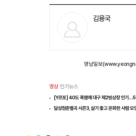
김용국
영남일보(www.yeongn
영상
인기뉴스
[Y르포] 40도 폭염에 대구 제2빙상장 인기…5
달성청춘별곡 시즌3, 살기 좋고 온화한 사람 모