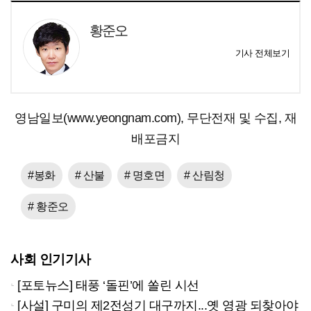
황준오
기사 전체보기
영남일보(www.yeongnam.com), 무단전재 및 수집, 재
배포금지
#봉화
# 산불
# 명호면
# 산림청
# 황준오
사회 인기기사
[포토뉴스] 태풍 ‘돌핀’에 쏠린 시선
[사설] 구미의 제2전성기 대구까지...옛 영광 되찾아야