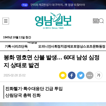
구미의 제2전성기 대구까지...옛 영광 되찾아야
직설
1945년 10월 11일 창간
다양성
기획·시리즈
단독
오피니언
사회
정치
경제
포토
영상
스포츠
문화
동정
+
봉화 명호면 산불 발생… 60대 남성 심정
지 상태로 발견
2025-02-28 15:02
진화헬기·특수대응단 긴급 투입
산림당국 총력 진화