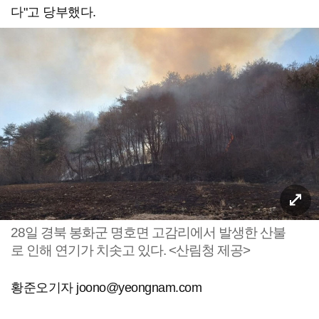
다"고 당부했다.
28일 경북 봉화군 명호면 고감리에서 발생한 산불
로 인해 연기가 치솟고 있다. <산림청 제공>
황준오기자 joono@yeongnam.com