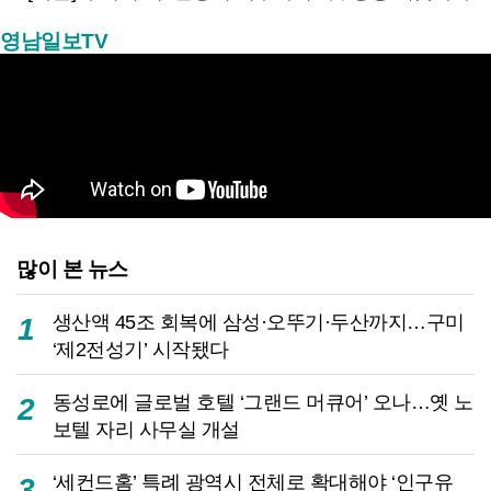
영남일보TV
많이 본 뉴스
생산액 45조 회복에 삼성·오뚜기·두산까지…구미
1
‘제2전성기’ 시작됐다
동성로에 글로벌 호텔 ‘그랜드 머큐어’ 오나…옛 노
2
보텔 자리 사무실 개설
‘세컨드홈’ 특례 광역시 전체로 확대해야 ‘인구유
3