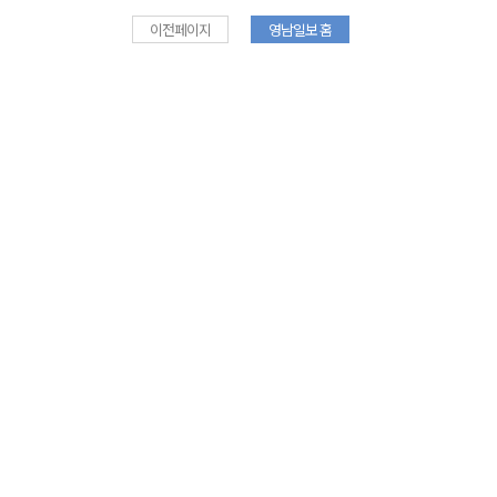
이전페이지
영남일보 홈