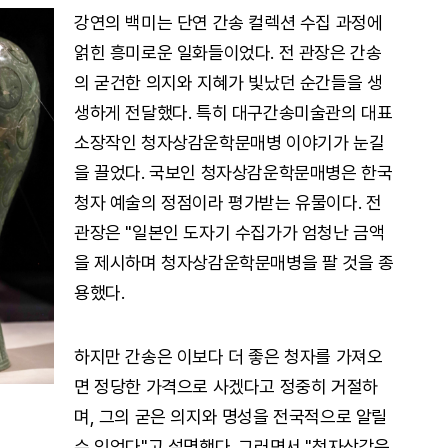
강연의 백미는 단연 간송 컬렉션 수집 과정에
얽힌 흥미로운 일화들이었다. 전 관장은 간송
의 굳건한 의지와 지혜가 빛났던 순간들을 생
생하게 전달했다. 특히 대구간송미술관의 대표
소장작인 청자상감운학문매병 이야기가 눈길
을 끌었다. 국보인 청자상감운학문매병은 한국
청자 예술의 정점이라 평가받는 유물이다. 전
관장은 "일본인 도자기 수집가가 엄청난 금액
을 제시하며 청자상감운학문매병을 팔 것을 종
용했다.
하지만 간송은 이보다 더 좋은 청자를 가져오
면 정당한 가격으로 사겠다고 정중히 거절하
며, 그의 굳은 의지와 명성을 전국적으로 알릴
수 있었다"고 설명했다. 그러면서 "청자상감운