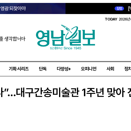
옛 영광 되찾아야
[
칼럼
TODAY
2026년 
를 생각합니다
기획·시리즈
단독
다양성+
오피니언
사회
정
다”…대구간송미술관 1주년 맞아 