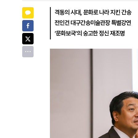
카카오톡
격동의 시대, 문화로 나라 지킨 간송
전인건 대구간송미술관장 특별강연
페이스북
‘문화보국’의 숭고한 정신 재조명
트위터
전체