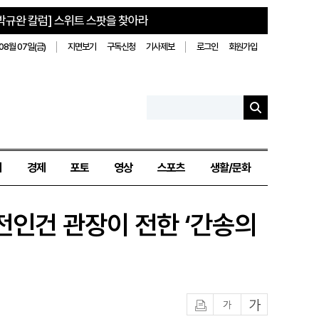
박규완 칼럼] 스위트 스팟을 찾아라
08월 07일(금)
지면보기
구독신청
기사제보
로그인
회원가입
치
경제
포토
영상
스포츠
생활/문화
전인건 관장이 전한 ‘간송의
인쇄
글자작게
글자크게