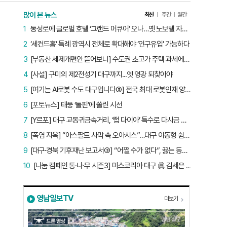
많이 본 뉴스
최신
주간
월간
1
동성로에 글로벌 호텔 ‘그랜드 머큐어’ 오나…옛 노보텔 자리 사무실 개설
2
‘세컨드홈’ 특례 광역시 전체로 확대해야 ‘인구유입’ 가능하다
3
[부동산 세제개편안 뜯어보니] 수도권 초고가 주택 과세에만 초점…침체된 지방 부동산 대책은 없다
4
[사설] 구미의 제2전성기 대구까지...옛 영광 되찾아야
5
[여기는 AI로봇 수도 대구입니다⑤] 전국 최대 로봇인재 양성소…“대구산업 맞춤형 교육과정 만들자”
6
[포토뉴스] 태풍 ‘돌핀’에 쏠린 시선
7
[Y르포] 대구 교동귀금속거리, ‘랩 다이아’ 특수로 다시금 활기…“반짝 인기 의존 않는 지속 가능 성장 동력 마련해야”
8
[폭염 지옥] “아스팔트 사막 속 오아시스”…대구 이동형 쉼터 버스 ‘북적’, 지하철역도 ‘바글’
9
[대구·경북 기후재난 보고서③] “어쩔 수가 없다”, 끓는 동해…‘절멸 위기’ 경북 수산업
10
[나눔 캠페인 통·나·무 시즌3] 미스코리아 대구 眞 김세은 “내가 받은 응원, 다음 사람에게”
영남일보TV
더보기