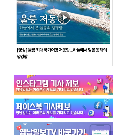
[영상] 울릉 최대 국가어항 저동항…하늘에서 담은 동해의
생명항