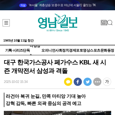
‘in서울’ 계층상승 보증수표 아닌데 서울行 줄잇는 TK
직설
1945년 10월 11일 창간
다양성
기획·시리즈
단독
오피니언
사회
정치
경제
포토
영상
스포츠
문화
동정
+
대구 한국가스공사 페가수스 KBL 새 시
즌 개막전서 삼성과 격돌
2025-10-02 15:34
라건아 복귀 눈길, 만콕 마티앙 기대 높아
강혁 감독, 빠른 외곽 중심의 공격 예고