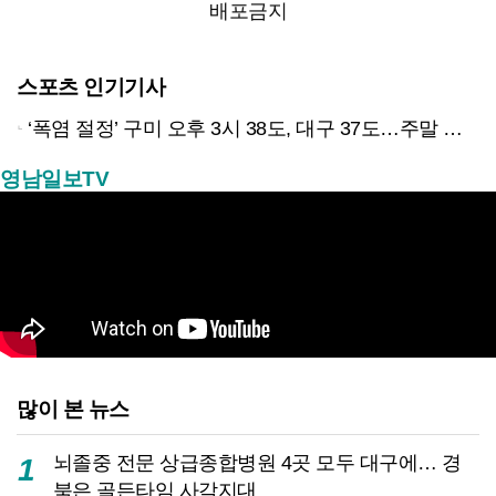
배포금지
스포츠 인기기사
‘폭염 절정’ 구미 오후 3시 38도, 대구 37도…주말 한풀 꺾일까?
영남일보TV
많이 본 뉴스
뇌졸중 전문 상급종합병원 4곳 모두 대구에… 경
1
북은 골든타임 사각지대