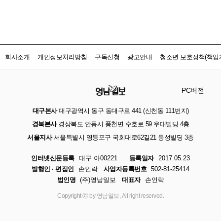
회사소개
개인정보처리방침
구독신청
광고안내
청소년 보호정책(책임자
PC버전
대구본사
대구광역시 동구 동대구로 441 (신천동 111번지)
경북본사
경상북도 안동시 풍천면 수호로 59 우대빌딩 4층
서울지사
서울특별시 영등포구 국회대로62길21 동성빌딩 3층
인터넷신문등록
대구 아00221
등록일자
2017.05.23
발행인 · 편집인
손인락
사업자등록번호
502-81-25414
법인명
(주)영남일보
대표자
손인락
Copyright ⓒ by 영남일보, All right reserved.