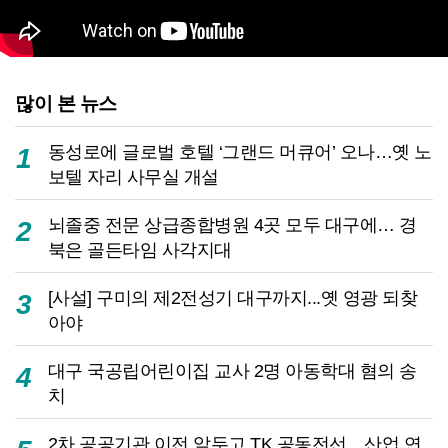
많이 본 뉴스
동성로에 글로벌 호텔 ‘그랜드 머큐어’ 오나…옛 노
1
보텔 자리 사무실 개설
뇌졸중 전문 상급종합병원 4곳 모두 대구에… 경
2
북은 골든타임 사각지대
[사설] 구미의 제2전성기 대구까지...옛 영광 되찾
3
아야
대구 국공립어린이집 교사 2명 아동학대 혐의 송
4
치
2차 공공기관 이전 앞두고 TK 공동전선…산업 연