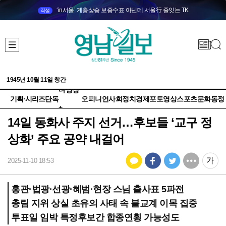
‘in서울’ 계층상승 보증수표 아닌데 서울行 줄잇는 TK
직설
1945년 10월 11일 창간
다양성
기획·시리즈
단독
오피니언
사회
정치
경제
포토
영상
스포츠
문화
동정
+
14일 동화사 주지 선거…후보들 ‘교구 정
상화’ 주요 공약 내걸어
2025-11-10 18:53
홍관·법광·선광·혜범·현장 스님 출사표 5파전
총림 지위 상실 초유의 사태 속 불교계 이목 집중
투표일 임박 특정후보간 합종연횡 가능성도