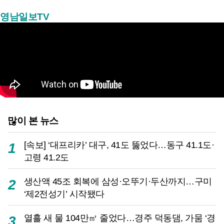
영남일보TV
많이 본 뉴스
[속보] ‘대프리카’ 대구, 41도 뚫었다…동구 41.1도·
1
고령 41.2도
생산액 45조 회복에 삼성·오뚜기·두산까지…구미
2
‘제2전성기’ 시작됐다
열흘 새 물 104만㎥ 줄었다…경주 덕동댐, 가뭄 ‘경
3