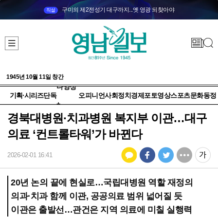
구미의 제2전성기 대구까지...옛 영광 되찾아야
직설
1945년 10월 11일 창간
다양성
기획·시리즈
단독
오피니언
사회
정치
경제
포토
영상
스포츠
문화
동정
+
경북대병원·치과병원 복지부 이관…대구
의료 ‘컨트롤타워’가 바뀐다
2026-02-01 16:41
20년 논의 끝에 현실로…국립대병원 역할 재정의
의과·치과 함께 이관, 공공의료 범위 넓어질 듯
이관은 출발선…관건은 지역 의료에 미칠 실행력