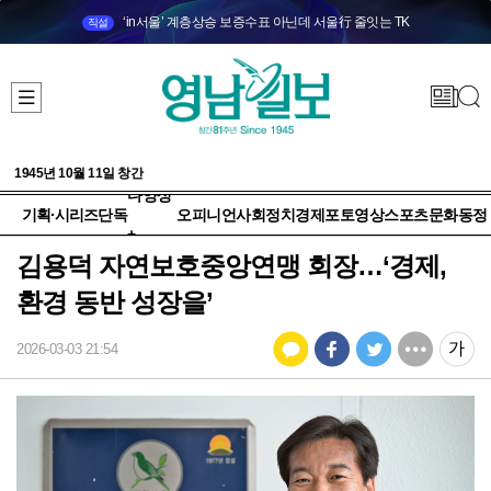
‘in서울’ 계층상승 보증수표 아닌데 서울行 줄잇는 TK
직설
1945년 10월 11일 창간
다양성
기획·시리즈
단독
오피니언
사회
정치
경제
포토
영상
스포츠
문화
동정
+
김용덕 자연보호중앙연맹 회장…‘경제,
환경 동반 성장을’
2026-03-03 21:54