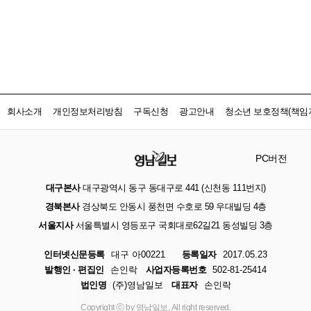
회사소개
개인정보처리방침
구독신청
광고안내
청소년 보호정책(책임자
PC버전
대구본사
대구광역시 동구 동대구로 441 (신천동 111번지)
경북본사
경상북도 안동시 풍천면 수호로 59 우대빌딩 4층
서울지사
서울특별시 영등포구 국회대로62길21 동성빌딩 3층
인터넷신문등록
대구 아00221
등록일자
2017.05.23
발행인 · 편집인
손인락
사업자등록번호
502-81-25414
법인명
(주)영남일보
대표자
손인락
Copyright ⓒ by 영남일보, All right reserved.