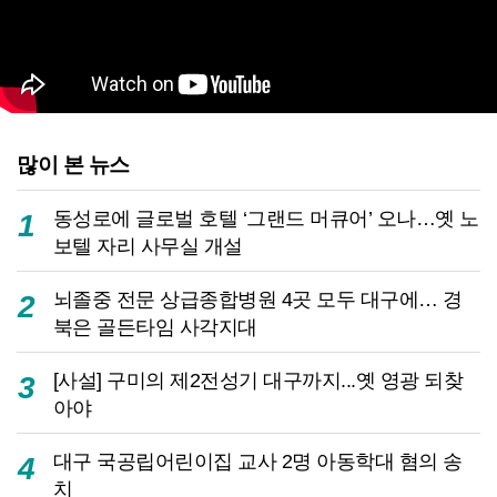
많이 본 뉴스
동성로에 글로벌 호텔 ‘그랜드 머큐어’ 오나…옛 노
1
보텔 자리 사무실 개설
뇌졸중 전문 상급종합병원 4곳 모두 대구에… 경
2
북은 골든타임 사각지대
[사설] 구미의 제2전성기 대구까지...옛 영광 되찾
3
아야
대구 국공립어린이집 교사 2명 아동학대 혐의 송
4
치