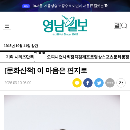
‘in서울’ 계층상승 보증수표 아닌데 서울行 줄잇는 TK
직설
1945년 10월 11일 창간
다양성
기획·시리즈
단독
오피니언
사회
정치
경제
포토
영상
스포츠
문화
동정
+
[문화산책] 이 마음은 편지로
2026-03-10 06:00