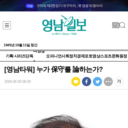
구미의 제2전성기 대구까지...옛 영광 되찾아야
직설
1945년 10월 11일 창간
다양성
기획·시리즈
단독
오피니언
사회
정치
경제
포토
영상
스포츠
문화
동정
+
[영남타워] 누가 保守를 論하는가?
2026-04-30 06:00