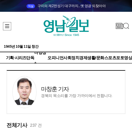
구미의 제2전성기 대구까지...옛 영광 되찾아야
직설
1945년 10월 11일 창간
다양성
기획·시리즈
단독
오피니언
사회
정치
경제
생활/문화
스포츠
포토
영상
+
마창훈 기자
경북의 목소리를 가장 가까이에서 전합니다.
전체기사
237 건