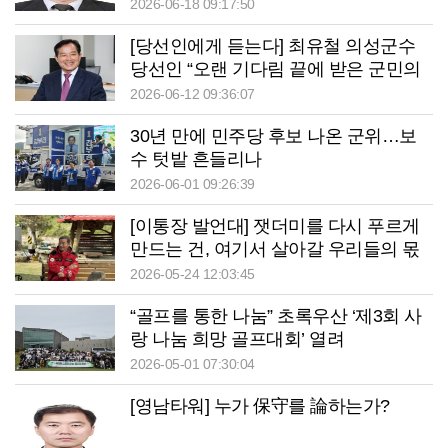
2026-06-18 09:17:50
[당선인에게 듣는다] 최유철 의성군수
당선인 “오랜 기다림 끝에 받은 군민의
선택, 기쁨보다 책임감이 앞서”
2026-06-12 09:36:07
30년 만에 민주당 후보 나온 군위…보
수 텃밭 흔들리나
2026-06-01 09:26:39
[이통장 발언대] 잿더미를 다시 푸르게
만드는 건, 여기서 살아갈 우리들의 몫
2026-05-24 12:03:45
“골프를 통한 나눔” 초록우산 ‘제3회 사
랑 나눔 희망 골프대회’ 열려
2026-05-01 07:30:04
[영남타워] 누가 保守를 論하는가?