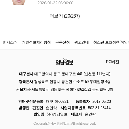
2026-01-22 06:00:00
더보기 (
20
/
237
)
회사소개
개인정보처리방침
구독신청
광고안내
청소년 보호정책(책임자
PC버전
대구본사
대구광역시 동구 동대구로 441 (신천동 111번지)
경북본사
경상북도 안동시 풍천면 수호로 59 우대빌딩 4층
서울지사
서울특별시 영등포구 국회대로62길21 동성빌딩 3층
인터넷신문등록
대구 아00221
등록일자
2017.05.23
발행인 · 편집인
손인락
사업자등록번호
502-81-25414
법인명
(주)영남일보
대표자
손인락
Copyright ⓒ by 영남일보, All right reserved.