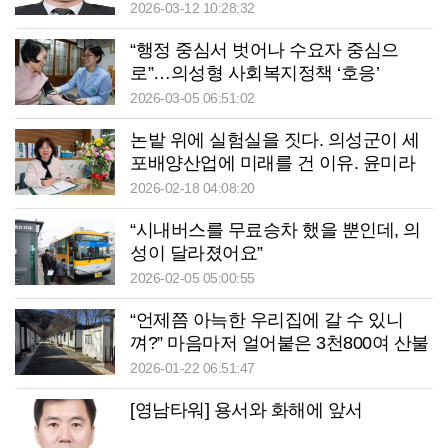
2026-03-12 10:28:32
“행정 중심서 벗어나 수요자 중심으
로”…의성형 사회복지정책 ‘호응’
2026-03-05 06:51:02
논밭 위에 실험실을 짓다. 의성군이 세
포배양산업에 미래를 건 이유. 윤미라
의성군청 미래산업과 과장
2026-02-18 04:08:20
“시내버스를 무료승차 했을 뿐인데, 의
성이 달라졌어요”
2026-02-05 05:00:55
“언제쯤 아늑한 우리집에 갈 수 있니
껴?” 마음마저 얼어붙은 3천800여 산불
이재민
2026-01-22 06:51:47
[영남타워] 용서와 화해에 앞서