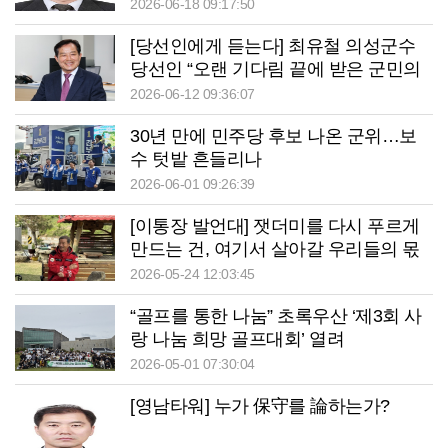
2026-06-18 09:17:50
[당선인에게 듣는다] 최유철 의성군수
당선인 “오랜 기다림 끝에 받은 군민의
선택, 기쁨보다 책임감이 앞서”
2026-06-12 09:36:07
30년 만에 민주당 후보 나온 군위…보
수 텃밭 흔들리나
2026-06-01 09:26:39
[이통장 발언대] 잿더미를 다시 푸르게
만드는 건, 여기서 살아갈 우리들의 몫
2026-05-24 12:03:45
“골프를 통한 나눔” 초록우산 ‘제3회 사
랑 나눔 희망 골프대회’ 열려
2026-05-01 07:30:04
[영남타워] 누가 保守를 論하는가?