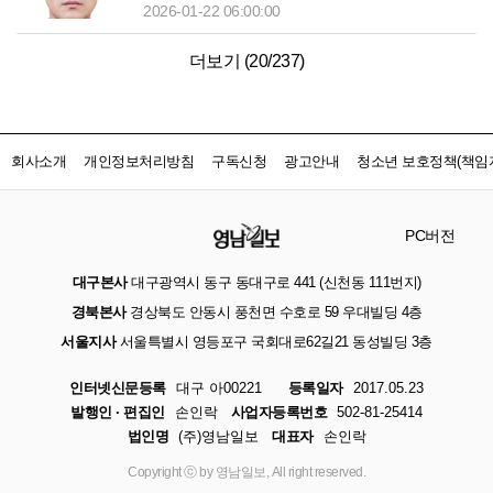
2026-01-22 06:00:00
더보기 (
20
/
237
)
회사소개
개인정보처리방침
구독신청
광고안내
청소년 보호정책(책임자
PC버전
대구본사
대구광역시 동구 동대구로 441 (신천동 111번지)
경북본사
경상북도 안동시 풍천면 수호로 59 우대빌딩 4층
서울지사
서울특별시 영등포구 국회대로62길21 동성빌딩 3층
인터넷신문등록
대구 아00221
등록일자
2017.05.23
발행인 · 편집인
손인락
사업자등록번호
502-81-25414
법인명
(주)영남일보
대표자
손인락
Copyright ⓒ by 영남일보, All right reserved.