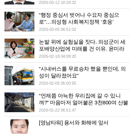
2026-03-12 10:28:32
“행정 중심서 벗어나 수요자 중심으
로”…의성형 사회복지정책 ‘호응’
2026-03-05 06:51:02
논밭 위에 실험실을 짓다. 의성군이 세
포배양산업에 미래를 건 이유. 윤미라
의성군청 미래산업과 과장
2026-02-18 04:08:20
“시내버스를 무료승차 했을 뿐인데, 의
성이 달라졌어요”
2026-02-05 05:00:55
“언제쯤 아늑한 우리집에 갈 수 있니
껴?” 마음마저 얼어붙은 3천800여 산불
이재민
2026-01-22 06:51:47
[영남타워] 용서와 화해에 앞서