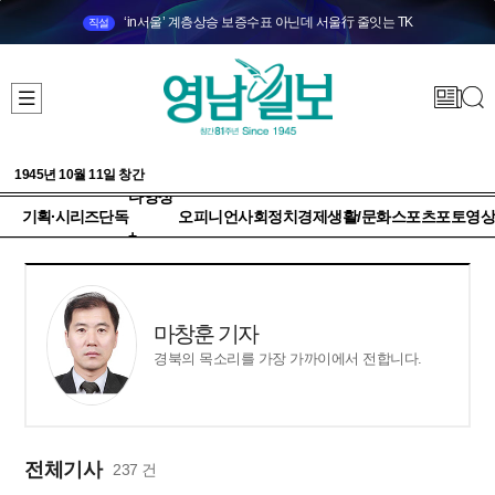
‘in서울’ 계층상승 보증수표 아닌데 서울行 줄잇는 TK
직설
1945년 10월 11일 창간
다양성
기획·시리즈
단독
오피니언
사회
정치
경제
생활/문화
스포츠
포토
영상
+
마창훈 기자
경북의 목소리를 가장 가까이에서 전합니다.
전체기사
237 건