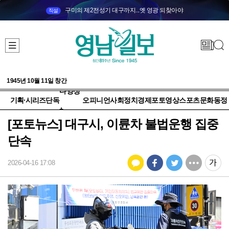
구미의 제2전성기 대구까지...옛 영광 되찾아야
직설
1945년 10월 11일 창간
다양성
기획·시리즈
단독
오피니언
사회
정치
경제
포토
영상
스포츠
문화
동정
+
[포토뉴스] 대구시, 이륜차 불법운행 집중
단속
2026-04-16 17:08