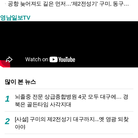
공항 늦어져도 길은 먼저…‘제2전성기’ 구미, 동구미역 더 절실
영남일보TV
많이 본 뉴스
뇌졸중 전문 상급종합병원 4곳 모두 대구에… 경
1
북은 골든타임 사각지대
[사설] 구미의 제2전성기 대구까지...옛 영광 되찾
2
아야