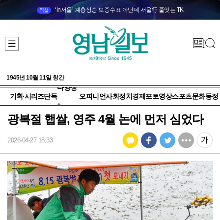
‘in서울’ 계층상승 보증수표 아닌데 서울行 줄잇는 TK
직설
1945년 10월 11일 창간
다양성
기획·시리즈
단독
오피니언
사회
정치
경제
포토
영상
스포츠
문화
동정
+
광복절 햅쌀, 영주 4월 논에 먼저 심었다
2026-04-27 18:33