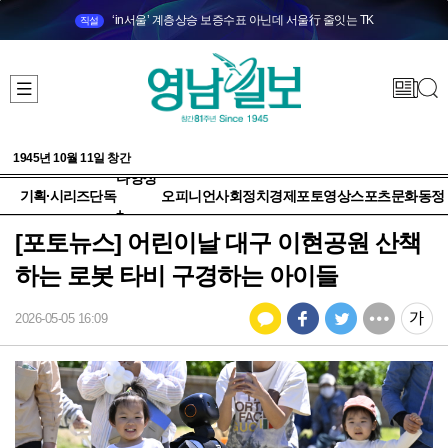
‘in서울’ 계층상승 보증수표 아닌데 서울行 줄잇는 TK
직설
1945년 10월 11일 창간
다양성
기획·시리즈
단독
오피니언
사회
정치
경제
포토
영상
스포츠
문화
동정
+
[포토뉴스] 어린이날 대구 이현공원 산책
하는 로봇 타비 구경하는 아이들
2026-05-05 16:09