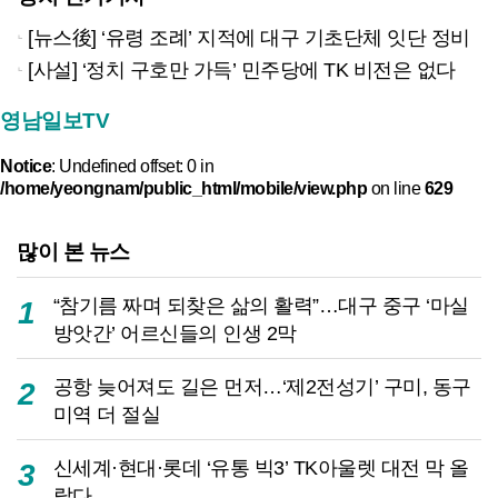
[뉴스後] ‘유령 조례’ 지적에 대구 기초단체 잇단 정비
[사설] ‘정치 구호만 가득’ 민주당에 TK 비전은 없다
영남일보TV
Notice
: Undefined offset: 0 in
/home/yeongnam/public_html/mobile/view.php
on line
629
많이 본 뉴스
“참기름 짜며 되찾은 삶의 활력”…대구 중구 ‘마실
1
방앗간’ 어르신들의 인생 2막
공항 늦어져도 길은 먼저…‘제2전성기’ 구미, 동구
2
미역 더 절실
신세계·현대·롯데 ‘유통 빅3’ TK아울렛 대전 막 올
3
랐다