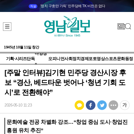
‘정치 구호만 가득’ 민주당에 TK 비전은 없다
직설
1945년 10월 11일 창간
다양성
기획·시리즈
단독
오피니언
사회
정치
경제
포토
영상
스포츠
문화
동정
+
[주말 인터뷰]김기현 민주당 경산시장 후
보 “경산, 베드타운 벗어나 ‘청년 기회 도
시’로 전환해야”
2026-05-10 11:23
문화예술 전공 차별화 강조…“창업 중심 도시·창업진
흥원 유치 추진”