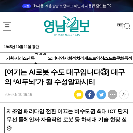
‘in서울’ 계층상승 보증수표 아닌데 서울行 줄잇는 TK
직설
1945년 10월 11일 창간
다양성
기획·시리즈
단독
오피니언
사회
정치
경제
포토
영상
스포츠
문화
동정
+
[여기는 AI로봇 수도 대구입니다③] 대구
의 ‘AI두뇌’가 될 수성알파시티
2026-05-10 16:16
제조업 패러다임 전환 이끄는 비수도권 최대 ICT 단지
무선 툴체인저·자율작업 로봇 등 차세대 기술 현장 실
증