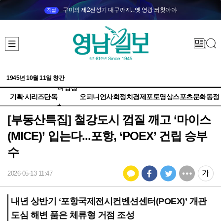
구미의 제2전성기 대구까지...옛 영광 되찾아야
직설
1945년 10월 11일 창간
다양성
기획·시리즈
단독
오피니언
사회
정치
경제
포토
영상
스포츠
문화
동정
+
[부동산특집] 철강도시 껍질 깨고 ‘마이스
(MICE)’ 입는다...포항, ‘POEX’ 건립 승부
수
2026-05-13 11:47
내년 상반기 ‘포항국제전시컨벤션센터(POEX)’ 개관
도심 해변 품은 체류형 거점 조성