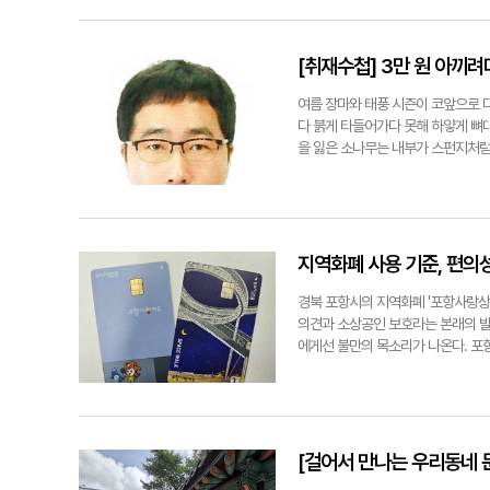
모 산림 식생 훼손에 대해 비판하고 
해 묵묵히 땀 흘리는 이들이 있다. 
활성화가 이뤄졌다는 연구 견해가 있
을 만나 포항이 품은 역사의 향기와 
며 안전성에 강한 의문도 제기하고 
다 올해로 창립 21주년을 맞은 '포
[취재수첩] 3만 원 아끼려다
다. 오성훈 팀장은 "현재 냉천 정비
사 해설사 배출 교육을 진행해 올해 
당하려면 항사댐이 반드시 필요하다"
은 "포항이 경주라는 거대한 문화 도
여름 장마와 태풍 시즌이 코앞으로 
휘할 수 있도록 농어촌공사와 구체적으
히 취급되는 경향이 있다. 우리는 
다 붉게 타들어가다 못해 하얗게 뼈
문화재들을 모니터링하고 직접 안내판
을 잃은 소나무는 내부가 스펀지처럼 
닿아 있다. 사비로 비지정 문화재 
칠 경우 언제든 도로와 민가를 덮치
생명력을 불어넣고 있다. ◆ 선사 
인지하고 사투를 벌이고 있다. 시는 
적이 없는 도시"라고 단언했다. 그
서 포항만큼 재선충병 방제에 온 신
격인 칠포리 암각화 등 선사시대 유적
의 눈물겨운 사투를 무색하게 만드는 
변방에 세워졌을까? 당시 고구려와 
에 달한다. 재선충병의 매개충인 솔
지역화폐 사용 기준, 편의
현존하는 최고(最古)의 신라 비석인
사를 놓아 확산을 막고 관리 가능한
포항의 저력은 굳건하다. 포항은 고려
나무에 주사를 놓아 고사를 막는 방제
경북 포항시의 지역화폐 '포항사랑상
태어난 곳(흥해)이다. 조선 후기에
해위험목으로 베어내는 데는 많게는 
의견과 소상공인 보호라는 본래의 발
는 근대 문화유산이 고스란히 남아 
는 것이 산림도 살리고 예산도 절감
에게선 불만의 목소리가 나온다. 포
최선의 대안" 그러나 깊은 역사에 비
당장 나무가 죽어서 쓰러질 것 같아
포항시에서 운영하는 '시티투어'도 이
보존 상태가 도마 위에 올랐으며, 
침체를 이유로 예산 배정을 미루거나
단호한 입장이다. 공영주차장이나 시
촉구했다. 그는 "익산 미륵사지나 왕
이 되고, 정부는 그제야 몇 배의 
운 소상공인을 돕기 위해 시의 한정
점, 보물 13점을 보유하고도 이를 
산림 훼손의 문제가 아니다. 방치된
혀 맞지 않다는 것이다. 사용자 편
각조사 유허비'는 사유지 문제로 비각
는 것보다 살아 있는 소나무를 지키
품권의 사용 기준은 관련 법, 조례,
[걸어서 만나는 우리동네 문
에 방치되다시피 한 상황"이라고 했다
계로 호미로 막을 것을 가래로 막는 
연 매출액 30억 원 이하인 사업체