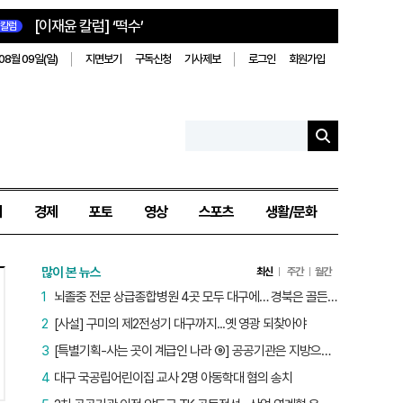
[이재윤 칼럼] ‘떡수’
칼럼
08월 09일(일)
지면보기
구독신청
기사제보
로그인
회원가입
치
경제
포토
영상
스포츠
생활/문화
많이 본 뉴스
최신
주간
월간
1
뇌졸중 전문 상급종합병원 4곳 모두 대구에… 경북은 골든타임 사각지대
2
[사설] 구미의 제2전성기 대구까지...옛 영광 되찾아야
3
[특별기획-사는 곳이 계급인 나라 ⑨] 공공기관은 지방으로 왔지만, 그들이 사는 곳은 서울이었다
4
대구 국공립어린이집 교사 2명 아동학대 혐의 송치