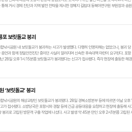
을 통해 거시 경제 진단과 지역 발전 전략을 제시한 장혜지 길림대 동북아연구원 부원장과 송원
 중계한다. ◆ 미·중 '경쟁적 공존' 시대 진입과 미국의 '프렌드쇼어링' 가속화 장혜지 길림
5월 도널드 트럼프 미국 대통령의 방중을 기점으로 미국과 중국이 '건설적 전략 안정 관계'라
 양국 관계가 전통적인 제로섬 게임이 아닌 '경쟁적 공존'의 단계로 전환되었다는 것이다. 그
화에도 불구하고 미국의 본질적인 대중국 경제 견제 기조는 변함이 없다고 짚었다. 미국은
협정(ART)과 301조 관세를 강력히 집행하고 있으며, 이를 통해 글로벌 공급망을 자국과 우방
구룡포 보릿돌교 붕괴
' 전략을 더욱 노골적으로 추진하고 있다고 설명했다. ◆ 韓 경제 구조적 제약 심화 및 전통
부원장은 이러한 미·중 간의 복잡한 관계 탓에 미국의 대외투자 심사 제도가 글로벌 규칙으로 외
합낚시공원 내 보릿돌교가 붕괴하는 사고가 발생했다. 다행히 인명피해는 없었으나, 붕괴 당
로벌 자본 배치 논리가 근본적으로 뒤바뀌고 있다고 진단했다. 과거에는 투자 결정 시 '경제적
 증언과 함께 정밀안전진단 중이던 사실이 알려지며 신속한 후속대책 마련이 요구된다. 포항
 이제는 미국의 엄격한 규제 기준을 맞추기 위한 '제도적 리스크 최소화'를 경영의 최우선 가
 28일 오후 1시 15분쯤 보릿돌교가 붕괴됐다는 신고가 접수됐다. 즉각 현장에 출동한 해경
이 해외직접생산품규칙(FDPR)을 전방위적으로 확대 적용함에 따라, 한국이 고부가가치 중간재
을 투입해 인명 구조활동에 나섰다. 포항남부소방서 소속 정덕용 현장대응단장은 현장 브리핑을
해 전 세계로 수출하던 한·중 간의 전통적인 분업 모델이 급격히 허물어지고 있다고 경고했다.
 정 단장은 "오후 1시 15분에 다리 붕괴 신고를 접수하고 현장에 와보니 교량이 붕괴된 상태
3국 공동 진출을 통한 돌파구 모색 다층적인 복합 위기를 돌파하기 위한 해법으로 장 부원장은 기
게 옮겨져 구조를 기다리고 있었다"라며 "즉시 어선을 이용해 고립된 인원을 구조 완료했다"라
나, 리스크를 통제하고 유연하게 대응할 수 있는 '모듈화된 협력' 체계로 한·중 경제 관계를
및 특수구조단과 합동으로 인명 검색을 지속했고, 폐쇄회로(CCTV) 확인 결과 붕괴 당시 다리 위
로 소비재 제조업, 헬스케어, 현대 서비스업 등 지정학적 민감도가 낮은 분야에서는 교류를 
다"면서 "혹시나 하는 마음에 추가 수색을 진행했으나 다행히 피해자는 없었고, 구조된 17명
원 ‘보릿돌교’ 붕괴
탄력성을 높여야 한다고 역설했다. 반면, 미국의 견제가 집중되는 반도체나 배터리 등 첨단 전
 안정을 취했다"라고 덧붙였다. 사고 현장 인근에 있던 주민들은 붕괴 당시의 순간을 생생하게
생산과 연구개발(R&D)을 전담하고 중국이 제조와 패키징을 맡는 식의 철저히 분절된 계층적 
작업 중이던 이선옥(62·여) 씨는 "너무 크고 우렁찬 소리가 나서 쳐다보니 바닷물이 솟구치고
합낚시공원의 해상교량인 보릿돌교가 붕괴됐다. 28일 경북소방본부 등에 따르면 이날 오후 
불어 양국이 각자의 자본, 기술력, 유통망 등의 장점을 결합해 동남아시아, 중동, 중남미 등 신
소리가 얼마나 컸는지 인근 아파트까지 들렸을 정도"라고 당시의 충격을 전했다. 특히 이 씨는
고가 접수됐다. 소방당국은 포항시와 경찰 등에 긴급 공동대응을 요청하고 현장에 출동해 사
로써 지경학적 리스크를 공간적으로 현명하게 분산시켜야 한다고 덧붙였다. ◆ '팍스 아메리
옷을 입은 남성이 다리에서 빠져나왔다"며 긴박했던 순간을 묘사했다. 그는 "평소 다리를 건너
 붕괴로 고립된 방문객 구출 작업에 나섰다. 사고 발생 약 45분 만인 오후 2시1분쯤 고립된 
 넛크래커'에 빠진 한국 경제 송원근 현대경제연구원장은 세계 질서가 미국의 단일 패권인 '팍스 
 못했다"며 "오늘은 평일이라 사람이 없었지만, 만약 주말에 이 같은 일이 벌어졌다면 얼마나
 오후 2시 3분쯤 완료된 1차 수중 수색에서 추가 사고자는 발견되지 않았다. 당국이 현장
화 시대로 접어들었음을 강조했다. 풍부한 자원과 인구를 보유한 '글로벌 사우스'가 급부상하고
도 무섭다"라고 가슴을 쓸어내렸다. 붕괴된 보릿돌교는 지난 2013년 12월 10일 준공된 총길
져 내릴 당시 다리 위를 지나던 통행자는 다행히 없었던 것으로 최종 확인됐다. 포항시와 관계
 첨단 산업의 핵심 자원이 국가 간 무기화되는 '지경학적 대립'이 글로벌 경제의 불확실성을 최
과 포항시는 지난 2024년 2월 13일부터 5월 12일까지 해당 교량에 대해 안전점검 용역을 실
사고 경위를 조사하고 있다. 한편 보릿돌교는 안전성 위험이 있어 정밀안전진단을 위해 지난 5