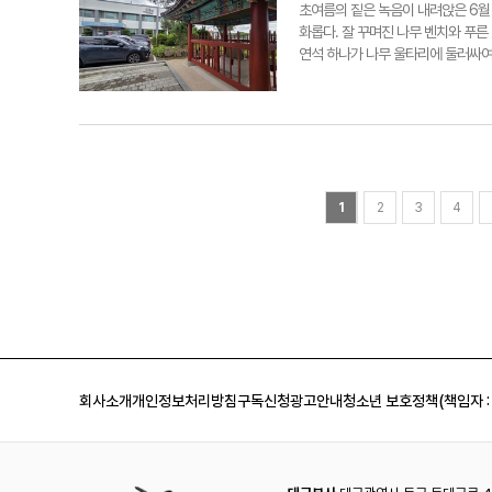
박물관'이 완공된 후 그곳으로 안전
방제로 재난 예방의 패러다임을 완전히
및 유흥 업종, 본사가 포항이 아닌 
초여름의 짙은 녹음이 내려앉은 6월
화에 자부심을… 열린 마음으로 함께
일반 사설 유료 주차장의 경우, 해당
화롭다. 잘 꾸며진 나무 벤치와 푸른
해설 봉사를 진행하고 있다. 올해도
가능하다. 결국 포항사랑상품권을 공
연석 하나가 나무 울타리에 둘러싸여
마지막으로 시민들을 향한 간곡한 당
실현할 것이냐의 갈림길에 서 있다. 
제264호, '포항 냉수리 신라비'다
좋겠다"고 운을 뗀 그는 "시민들이 
오는 공공시설 등에 결제를 허용하는 것
비석이 세상의 빛을 본 과정은 극적이
보람과 존재 이유를 느낀다"고 말했
됐다. 천 년이 넘는 세월 동안 땅속
들의 노력이 시민들의 삶 속에 스며들기
로 밝혀지며 단숨에 국보로 승격됐다
로운 점은 앞면에만 글자를 새긴 일반
를 합쳐 총 231자의 글자가 남아 있
라시대에 벌어진 일종의 '재산권 분쟁
1
2
3
4
산 상속을 두고 다툼이 발생했다. 이에
에 붙였다. 이들은 선대 왕들의 과
끝난 후에는 소를 잡아 하늘에 제사를
말라는 엄중한 맹세를 남기기도 했다
의 기록을 넘어, 신라가 어떻게 국가
흥왕 7년)의 일이다. 하지만 그보다
분쟁에 직접 개입하고 판결을 내리는
은 "냉수리 신라비는 삼국사기 등 
회사소개
개인정보처리방침
구독신청
광고안내
청소년 보호정책(책임자 :
평가했다. 실제로 삼국사기에는 지증
'지도로 갈문왕(至都盧 葛文王)'으
체제로 국정을 운영했다는 역사적 사
위상에 비해, 냉수리 신라비가 처한