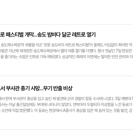
로 페스티벌 개막...송도 밤바다 달군 레트로 열기
항 송도해수욕장'의 부활을 이끈 '포항 송도비치 레트로 페스티벌'이 올해도 어김없이 화려한 막
스티벌은 지난해 재개장한 송도해수욕장에서 열려 여름 열기를 더했다. 행사 첫날인 7일 현장은
을 즐기려는 수많은 인파로 가득 메워졌다. 성공적인 축제의 이면에는 철저한 안전 관리와 지
해양경찰서가 자원봉사단체로 소개한 민간단체 해양재난구조대 소속 7명의 대원들은 지역사회
 구슬땀을 흘렸다. 오후 6시 30분 보이는 라디오와 사전 안내멘트로 문을 연 축제는 오후 
 걸었다. 이어 무대에 오른 댄스팀 딴따라패밀리는 복고 댄스와 함께 1970년대부터 90년대
 관객들의 환호를 자아냈다. 이어진 본 행사의 하이라이트는 '포항 레트로 가요제' 예선전이었
선된 24개 팀이 무대에 올라 숨겨둔 실력을 뽐냈다. 마창성 영남일보 동부본부장과 김정욱 싱
 부사관 총기 사망...무기 반출 비상
 평가를 진행했으며, 참가자들은 김수희의 '잃어버린 정'을 비롯해 부활의 '론리 나이트', 
시대를 대표하는 명곡들을 열창하며 관객들에게 큰 박수를 받았다. 메인 무대 경연 외에도 행사장
서 현역 부사관이 총상을 입고 숨진 채 발견돼 군과 경찰이 합동 수사에 나섰다. 3일 해병대 
관객들의 발길을 사로잡았다. 한국해비타트가 준비한 무료 타투 스티커 체험 부스는 가족 단
A중사는 이날 출근일임에도 부대에 나타나지 않았다. 연락마저 두절되자 이상함을 느낀 동료가
 '팡에 롤러와' 롤러장 체험존 역시 레트로 분위기를 만끽하려는 이들로 북적였다. 또한 다양
오전에 직접 방문했다. 이 동료는 현장에서 A중사가 총상을 입은 채 숨져 있는 것을 발견, 곧
스와 플리마켓 등이 축제에 다채로움을 더했다. 경연의 열기가 무르익는 가운데 JTBC 히든싱
간부 숙소는 포항시 남구 오천읍 문덕리 일대에 위치해 있다. 해병대 1사단 부대 정문에서 차
운 축하 무대를 선보였다. 나건필은 '핑계', '빗속의 여인', '뻐꾸기 둥지', '잘못된 만남' 등 김
 사망자 발견 당시 외부에 의한 타살 등 뚜렷한 범죄 혐의점은 확인되지 않았다. 하지만 합동 조
 노을'로 무대의 대미를 장식했다. 축하 무대가 마무리되자 심사위원들은 예선전을 거쳐 본선
 열어두고 수사 중이다. 이 사건의 가장 큰 쟁점은 부대 내 무기고에 보관돼야 할 총기와 실탄