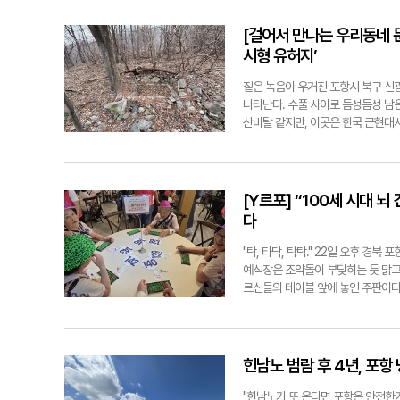
조로 끌어올리고 있다고 분석했다. 
시했던 것으로 확인됐다. 당시 용역을
월29일부터 출입이 통제된 상태였다
잠재성장률이 1%대까지 추락할 위기
타내는 안전 등급에서 보통 수준인 '
다. 전준혁기자 jjh@yeongnam.c
[걸어서 만나는 우리동네 문
생산성은 하락하고 인공지능(AI) 혁
노후화 부분에 대한 위험성이 계속 
시형 유허지’
전락해 미래 핵심 성장 동력마저 심각하
에도 일부 낚시객들이 무단으로 드나
결 과제 위기를 기회로 바꾸기 위해 송
해 수습과 함께 정확한 붕괴 원인 규
짙은 녹음이 우거진 포항시 북구 신광
자형 성장'을 극복하기 위해 세제 
점검에 들어간다. 박용선 포항시장은
나타난다. 수풀 사이로 듬성듬성 남
다. 또한, 2025년을 기점으로 본
다"라며 "철저한 현장 안전관리와 함
산비탈 같지만, 이곳은 한국 근현대
고 사회보장성기금의 재정 건전성을 
장도 "사고 수습과 후속 대책 마련 
'해월 최시형 유허지'다. ◆ 화전 농
퍼즐'을 풀기 위해 해외 투자 소득의
자 jjh@yeongnam.com
(철종 10년), 생활이 어려워진 그
광물 자원의 공급망을 튼튼하게 안정
1861년 경주 용담에서 수운 최제우
전 제시... 그린철강·배터리 순환·
후 해월은 검등골과 경주를 수시로 오
[Y르포] “100세 시대 
세 가지 특화 전략을 제안했다. 첫째
하지 않았다. 훗날 동학 교단의 후계
다
조에 발맞춰 기존의 가격 중심 경쟁
져진 곳이라 할 수 있다. ◆ 신분 차
가 중국산 철강의 공세를 이겨내려면 
는 바로 만민 평등 사상의 발원지라는 
"탁, 타닥, 탁탁." 22일 오후 
항의 미래 먹거리로 부상한 2차전지
탄압을 피해 해월 역시 옛터를 떠나 태
예식장은 조약돌이 부딪히는 듯 맑고
용(리사이클링) 역량까지 완벽하게 결
그는 모여든 도인들에게 첫 법설을 
르신들의 테이블 앞에 놓인 주판이다
정학적 갈등으로 인한 물류 초크포인
것이 집안을 망치는 일"이라며 신분과
못지않게 빛나고 있었다. 이곳은 올
거점으로 고도화해야 한다고 강조했다
학사상의 핵심인 '인내천(人乃天)'의
육지도자협의회가 주관한 이날 행사에
역 내 연료전지 클러스터 역량과 결
지역 문화적 가치가 충분한 공간임에도
평생교육지도자 자원봉사자 100여 
밝혔다. 정리=전준혁기자 전준혁기자 j
면서 이곳은 잊힌 폐허로 변해버렸다
로운 볼거리도 이어졌다. 진도북춤·
힌남노 범람 후 4년, 포항
못한 실정이다. 역사적 발자취를 찾
궜다. 특히 행사장 입구에는 193
추정되는 서너 채의 집터와 축대, 논
을 사로잡으며 진한 향수를 자극했다
"힌남노가 또 온다면 포항은 안전한가