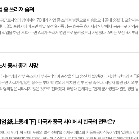
. 끝으로 DJ 로빈의 레트로 DJ 파티가 이어져 첫날 행사의 대미를 장식했다. 전준혁기자
여부다. 군 규정상 훈련이나 작전 등 공식 임무가 아닌 상황에서 개인 화기와 실탄의 영외 반
러운 점은 자칫 유출된 총기가 민간인을 향한 범죄에 악용되거나 예기치 못한 대형 인명 피해
업 중 쓰러져 숨져
대는 군사경찰과 관할 민간 경찰로 구성된 합동 조사반을 통해 정확한 사망 시점과 사건 경위,
 계획이다. 장은용 해병대 1사단 정훈실장(중령)은 "평소대로라면 총기와 총탄 모두 반출 자
공근로사업에 참여하던 70대가 작업 중 쓰러져 병원으로 이송됐으나 끝내 숨졌다. 포항시는
출이 됐는지도 조사하고 있다"고 밝혔다. 전준혁기자 jjh@yeongnam.com
다. 3일 포항시에 따르면 이날 오전 9시쯤 남구 효곡동 효자시장 인근에서 '공공근로 지역공
 작업을 하던 70대 주민 A씨가 쓰러져 병원으로 옮겨졌으나 사망했다. A씨는 오전 9시부터
 휴식을 취하던 중 의식불명 증상을 보였고, 오전 9시 40분쯤 상황을 접수한 효곡동 총무팀
 상태를 살폈다. 현장 도착 초기 A씨는 의식이 있는 상태였으나 이후 다시 의식을 잃었고, 즉
급 이송됐다. 하지만 A씨는 끝내 회복하지 못하고 오전 11시 14분쯤 병원에서 사망 판정을 받
특보가 발효된 상태였으며, 기온은 30.4℃를 기록했다. 포항시 관계자는 "노인일자리 사업을
등 관련 활동을 전면 중단 조치했다"고 말했다. 전준혁기자 jjh@yeongnam.com
소서 중사 총기 사망
 1사단 영외 간부 숙소에서 부사관 1명이 총상을 입고 숨진 채 발견됐다. 사망한 간부의 계급
르면 사고가 발생한 장소는 부대 밖 영외에 위치한 간부 전용 숙소다. 사망자 발견 당시 외부
죄 혐의점은 나타나지 않은 것으로 전해졌다. 해병대 관계자는 "현재 군사경찰과 관할 경찰 등
주변인 진술 등을 통해 정확한 사고 경위를 조사하고 있다"고 밝혔다. 전준혁기자
엄 紙上중계 下] 미국과 중국 사이에서 한국의 전략은?
에너지 위기, AI 시대: 포항의 발전 전략'을 주제로 제14회 환동해국제심포지엄이 열렸다. 이
 환경 변화에 대응해 포항이 환동해 중심도시로 도약하기 위한 발전 비전을 모색하고자 마련