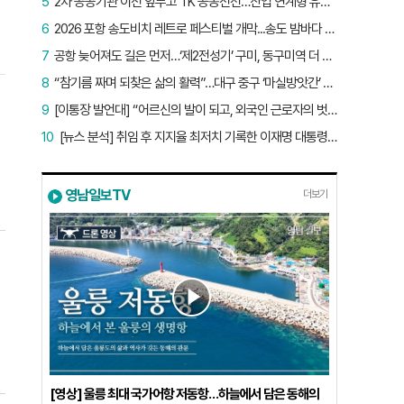
5
2차 공공기관 이전 앞두고 TK 공동전선…산업 연계형 유치 승부수
6
2026 포항 송도비치 레트로 페스티벌 개막...송도 밤바다 달군 레트로 열기
7
공항 늦어져도 길은 먼저…‘제2전성기’ 구미, 동구미역 더 절실
8
“참기름 짜며 되찾은 삶의 활력”…대구 중구 ‘마실방앗간’ 어르신들의 인생 2막
9
[이통장 발언대] “어르신의 발이 되고, 외국인 근로자의 벗이 되고”…박상철 이장의 ‘사람 농사’
10
[뉴스 분석] 취임 후 지지율 최저치 기록한 이재명 대통령…왜?
영남일보TV
더보기
7
어
이
1
한
량
사
[영상] 울릉 최대 국가어항 저동항…하늘에서 담은 동해의