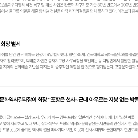
다행스럽게도 포항시는 지난 7월 3일 제2차 포항시 향토문화유산 보호위원회 심의를 거쳐 이
앉아 치러진 이번 대회는 예선 10문제를 거쳐 본선 진출자를 가려내는 방식으로 진행됐다. 특
습일까? 다행히 하천 복구 및 개선 사업은 완료돼 하구기준 기존 80년 빈도에서 200년 빈
다. 잘 알려지지 않았던 역사적 장소가 뒤늦게나마 지역 사회 내에서 그 가치를 인정받고 안
 가운데 끝까지 살아남는 최후의 1인이 우승을 차지하는 서바이벌 방식으로 치러져 손에 땀
류에서 물그릇 역할을 해줄 항사댐 건설은 아직 제자리걸음을 면치 못하고 있다. 이전보다 홍
셈이다. 하지만 단순히 기념물 지정 고시에만 머물러서는 안 된다. 다가오는 2027년은 해월 
 영예의 개인 부문 대상은 용흥동 양학산 스위첸경로당 소속 문옥남 어르신에게 돌아갔다. 마지
 500년 빈도의 힌남노와 같은 태풍이 들이닥친다면 100% 안전을 보장할 수 없는 만큼, 신속
뜻깊은 해로, 문화체육관광부와 전국 113개 동학 관련 단체들이 대대적인 기념행사를 준비 중
최종 라운드 최후의 1인으로 남은 문 어르신은 우승이 확정되자 환한 미소로 기쁨을 만끽했다
◆바닥 파내고 물길 넓힌 냉천… 통수단면적 35% 확대 2022년 9월 태풍 힌남노 내습 당시 냉
계적인 문화도시로서 위상을 확립하기 위해서는, 유허지 일대에 체험 공간과 전시시설을 갖추고
산 스위첸경로당이 차지하며 개인전과 단체전 대상을 모두 싹쓸이하는 기염을 토했다. 이날 행
1천109억 원의 막대한 피해 복구액(포항시 조사액 기준, 포스코 등 주요시설 피해 미포함)과
및 활용 방안을 서둘러야 한다. 160여 년 전 척박한 산골짜기에서 외쳤던 만민 평등의 목소
 이목을 집중시키기도 했다. 바로 일본 도쿄 오픈 소로반 콘테스트 2026년 대회장인 고바야
다. 이후 경상북도가 주도한 힌남노 전 지구 하천 재해복구 공사는 2025년 12월 31일을 기
 철저한 관리와 관심이 시급한 때다. 전준혁기자 jjh@yeongnam.com
협회장이기도 한 그는 어르신 주산대회의 롤모델로 굳건히 자리 잡은 포항의 성공적인 운영 노
은 하천 하구 기준 계획 홍수량 빈도를 기존 80년에서 200년으로 크게 상향한 것이다. 배종
 회장 별세
위해 바다를 건너왔다. 여기에 김순집 사단법인 한국주산협회장·기네스북 등재자인 이춘덕 
따르면, 하천 바닥에 쌓인 토사를 1m 이상 걷어냈으며, 원활한 물흐름을 위해 하천 둔치에 
단 등 국내 주산계 거장들이 특별 참석해 자리를 빛냈다. 종주국 격인 일본마저 한 수 배우러 찾
소한의 산책로만 남겼다. 이와 함께 통수능력 확보를 위해 호안 9.9㎞를 개선 및 복구했으며
자취를 남긴 원로 박이득 선생이 9일 별세했다. 향년 85세. 건국대학교 국어국문학과를 졸업
 위상을 실감케 하는 대목이다. 100세 시대를 맞아 건강한 노후를 위한 관리법이 화두로 떠
. ◆물걸림 주범 '냉천교' 교체 중… 2028년 2월 완공 목표 하천 바닥 정비는 끝났지만, 
자로 활약했으며, 박태준 자민련 총재지구당 사무국장을 역임하는 등 다방면에서 활발한 활
위로 꼽지만, 전문가들은 삶의 질을 좌우하는 뇌 건강의 중요성을 거듭 강조한다. 그런 의미에
 공사는 2028년 2월 완공을 목표로 현재 진행형이다. 힌남노 당시 촘촘했던 교각에 부유물
포항 지역의 문화예술 기반을 다지는 데 중추적인 역할을 한 것으로 평가받는다. 포항문화원과 
동시에 사용하는 주산은 치매 예방과 기억력 향상에 탁월한 효과가 있어 건강한 노후생활을 돕
켰고, 이것이 범람을 일으켜 치명적인 침수 피해로 이어졌기 때문이다. 가장 핵심적인 과제는
립에 적극적으로 참여했으며, 이후 제9대 포항예총 회장, 포항문화연구소장, 최세윤 의병
주산의 효능을 일찌감치 간파하고 10년간 어르신 평생학습으로 꾸준히 육성해 온 포항시는 명
. 90m 길이의 냉천교는 기존 6개였던 교각을 2개로 대폭 축소해 교각 간 거리를 30m 이상
 발전을 이끌었다. 또한 포항문인협회 창립을 주도해 지역 문학의 토대를 다지고 수준을 한 
022년 한국기록원에 전국 최초 70세 이상 어르신 대상 주산 경기대회로 공식 등재된 포항의
7m가량 높여 홍수위에서 교량 하부까지 2.18m의 충분한 여유고를 확보한다. 이를 통해 냉천교
애린문화상을 수상하기도 했다. 생전 동화와 수필 등 다수의 문학작품을 발표한 고인은 '포항
주·봉화·청도 등 도내 여러 지자체로 앞다퉈 확산되며 평생교육의 훌륭한 이정표가 되고 있다.
에서 정비 후 523㎡로 무려 52%나 증가할 것으로 기대된다. 다만, 통행량이 많은 구간 특
판물의 집필에도 참여하며 지역의 소중한 역사를 기록하는 데 헌신했다. △박이득씨 별세, 박흥
회장은 "어르신을 대상으로 한 주산 경기대회가 한국기록원에 공식 등재되고 10회까지 이
차선을 반씩 나눠 시공하고 있어 공정에 다소 시간이 소요되고 있다. 냉천교가 내년 하반기 마
전 9시30분 포항세명기독병원 장례식장 3층 1호실. 장지, 포항시립화장장. 연락처, (054)289
항문화역사길라잡이 회장 “포항은 선사~근대 아우르는 지붕 없는 박
건강 증진과 행복한 노후를 위해 주산을 더욱 활성화할 수 있도록 노력하겠다"고 밝혔다. 전준
다. ◆500년 빈도 방어할 '항사댐', 계속된 유찰 이후 용역 착수 냉천 정비로 200년 빈도
.com
0년 빈도에 육박하는 힌남노급 극강호우를 완벽히 견뎌내려면 하천 상류의 항사댐 건설이 필수
은 항사댐 사업에 대해 "5차례 입찰이 유찰된 끝에 대형 공사 입찰 방법을 변경한 뒤 올해 
물이 끓어오르는 철강 도시. 우리가 아는 경북 포항의 일반적인 수식어다. 게다가 '노천 박물
며, "내년 10월 설계를 완료하고 2028년 초 공사를 발주하는 것이 목표"라고 설명했다. 하지
바로 옆에 자리하고 있다 보니, 상대적으로 포항의 역사와 문화유산은 시민들의 관심에서 한 걸
시민단체의 강한 반발에 직면해 있기도 하다. 포항환경운동연합 등 시민단체는 지속적인 성명
만 포항 곳곳에 숨겨진 역사의 결을 따라가다 보면, 이곳이 선사시대부터 근현대까지 한반도의
자연도 1등급, 산림보호구역, 법정보호종이 서식하는 국토 환경성 평가 1등급 지역"이라며 대
지붕 없는 박물관'임을 깨닫게 된다. 21년째 이 숨겨진 가치를 발굴하고 시민들에게 알리기 위