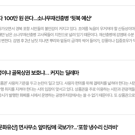
있다. 특히 댐 예정지를 관통하는 오천 단층과 관련해 "2017년 포항 지진 당시 오천 단층의 재
바로 '포항문화역사길라잡이'다. 지역 문화유산의 든든한 수호자이자 해설사인 최명수(70) 회장
는 만큼, 500년 홍수 빈도에 대비하는 대형 댐이 활성단층 위에 세워지는 것은 어불성설"이
보존의 과제에 대해 깊은 이야기를 나눴다. ◆ 21년의 헌신, 빛 잃은 문화유산에 숨결을 불어
있다. 이러한 상황 속에서도 포항시는 댐 건설의 당위성을 강조하며 행정 절차에 속도를 내고 
항문화역사길라잡이'는 현재 95명의 회원이 활동하는 순수 민간 문화역사 단체다. 해마다 문화
 100만 원 쓴다...소나무재선충병 ‘뒷북 예산’
로는 200년 빈도까지 감당할 수 있지만, 힌남노 때처럼 500년 빈도로 쏟아진 폭우를 온전히 
21기 수료생을 배출했을 만큼 지역 문화 지식 나눔의 중추적인 역할을 담당하고 있다. 최 회장
며 "향후 항사댐 건설과 함께 농업용수 공급이 목적인 상류의 오어지도 온전한 치수 기능을 
시 옆에 있다 보니, 그리고 철강과 산업 도시라는 이미지가 워낙 강하다 보니 문화유산이 소홀
다가오면서 경북 포항 시민들의 불안감이 커지고 있다. 초여름 녹음이 우거져야 할 산등성이마
로 협의해 나갈 것"이라고 강조했다. 전준혁기자 jjh@yeongnam.com
잘 알려진 포항의 문화유산을 시민들에게 해설하는 것은 물론, 시의 관리가 미치지 못하는 비지
대만 남은 소나무재선충병 고사목들이 지천으로 널려 있기 때문이다. 재선충병에 감염돼 수분
을 세우며 관리하는 활동을 20년 넘게 이어오고 있다"고 밝혔다. 이들의 손길은 포항 곳곳
변한다. 감염 후 2년 남짓 지나면 뿌리와 밑동이 급격히 썩어 들어가, 강풍이나 집중호우가 
안내판을 세우는 데 그치지 않고, 훼손된 곳은 없는지 꾸준히 유지·보수하며 잊혀가는 유산들에
는 시한폭탄, 즉 재해위험목으로 전락한다. 당장 발등에 불이 떨어진 포항시는 사태의 심각성
암각화부터 동학의 숨결까지… 포항의 재발견 최 회장은 포항을 "단 한 번도 문화적으로 소외된
상반기에만 민가, 도로, 등산로 주변을 위협하는 재해위험목 약 4천 그루를 베어냈다. "전국에
의 설명을 따라가면 포항의 장구한 역사가 파노라마처럼 펼쳐진다. 그는 "한국형 암각화의 대표
경을 곤두세우는 지자체도 드물 것"이라는 시 관계자의 하소연에 깊은 공감이 간다. 하지만 현
이 포항에 널려 있다. 진평왕 때 창건된 보경사, 오어사, 법광사 등 신라 시대 대찰들이 왜 이
것은 중앙정부의 엇박자, 이른바 뒷북 예산이다. 현재 포항에 남은 감염목은 약 480만 그루
국경을 맞대고 있던 요충지로서 백성들을 위무하고 방어하기 위한 묵직한 의미가 담긴 것이다
수염하늘소를 100% 박멸하는 것이 불가능에 가까운 이상, 결국 건강한 소나무에 미리 예방 
성이냐 골목상권 보호냐… 커지는 딜레마
 중성리비와 냉수리비도 모두 포항에서 나왔다"며 자랑스레 설명했다. 이어지는 이야기에서
 수준으로 통제하는 것이 유일한 해법이다. 여기서 기막힌 행정의 모순이 발생한다. 살아 있는
 말 성리학의 대가 포은 정몽주의 관향(오천)이자, 공민왕 때 왕사를 지낸 진각국사 배천희가
 예산은 한 그루당 2만에서 3만 원 선이면 충분하다. 반면, 이 나무가 죽어 중장비를 동원해 
품권' 사용처 기준을 두고 논란이 일고 있다. 사용자 편의를 위해 결제처를 넓혀야 한다는 시
는 동학의 제2대 교주 해월 최시형이 신광면 일대에서 활동하며 동학의 교리를 다졌고, 구룡포
100만 원 이상의 막대한 비용이 든다. 상식적으로 생각하면 3만 원을 들여 선제적으로 방제
행 취지를 지켜야 한다는 시의 입장이 맞서고 있다. 상품권을 주로 이용하는 시민과 관광객들
있다. 포항은 그야말로 한반도 역사의 축소판이다. ◆ 방치된 유산들…"포항시립박물관 건립이
하는 확실한 지름길이다. 그러나 중앙 부처의 예산 배정 논리는 철저히 현장과 동떨어져 있다.
항시가 발행한 화폐를 시에서 운영하는 공영주차장에서는 쓸 수 없기 때문이다. 또 상품권으로
해 보존과 관리의 현실은 여전히 아쉬움이 남는다. 최근 국보인 '포항 냉수리 신라비'의 열악한
 시민의 생명과 재산이 위험한 수준이 돼야 움직인다. 반면 예방이나 방제에는 세수 부족과 경
용할 수 없다. 시는 이러한 요구에 대해 공감하면서도, 정책의 근본 취지를 훼손할 수 없다는
최 회장은 지방 중소 도시들의 훌륭한 박물관 인프라와 포항의 현실을 비교하며 근본적인 대책
 삭감하기 일쑤다. 결국 국비 지원이 미뤄지는 사이 예방 골든타임을 놓친 소나무들은 고사목
티투어 등에서 지역화폐를 사용할 경우 해당 매출은 고스란히 포항시 세입으로 잡힌다. 어려
궁리 유적을 가보면 그 유적만을 위한 1대1 전시관이 완벽하게 갖춰져 있다. 반면 우리는 국보 
혈세를 들여 사후 처리에 나서는 끔찍한 악순환이 반복되는 것이다. 소나무재선충병은 이제 단순
된 예산을 투입해 상품권을 발행했는데, 그 혜택이 다시 시청으로 돌아오는 것은 정책 목적에 
제대로 알릴 인프라가 부족하다"고 했다. 구체적인 사례로는 "송라면 조사리에 있는 조선 전기 '
 고사목은 시민의 목숨을 앗아갈 수 있는 2차 재난의 원흉이다. 중앙정부는 죽은 소나무를 치
의도 중요하지만, 소상공인 매출 증대라는 핵심 목적이 우선돼야 한다는 것이다. 현재 포항사랑
이 헐린 채 비석만 덩그러니 도로변에 서 있고, 장기면 성남사지의 '남파대사비' 역시 덤불 속
는 것이 가장 확실하고 저렴한 재난 대응이라는 평범한 진리를 깨달아야 한다. 한정된 예산을 
 행정안전부 지침에 근거해 엄격하게 관리되고 있다. 지난 2023년부터 도입된 정부 지침에 따
화유산] 면사무소 앞마당에 국보가?...‘포항 냉수리 신라비’
. 그는 냉수리 신라비 역시 당장 섣불리 다른 곳으로 옮기기보다는, 현재 추진 중인 '포항시립
행정의 우를 더 이상 범해서는 안 된다. 시민의 일상을 위협하는 고사목이 덮치기 전에, 선제적
만 가맹점 등록이 가능해지면서 기준을 초과하는 대형 주유소 등은 가맹이 대거 취소됐다. 사행