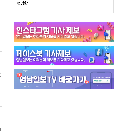
생명항
시
은
번