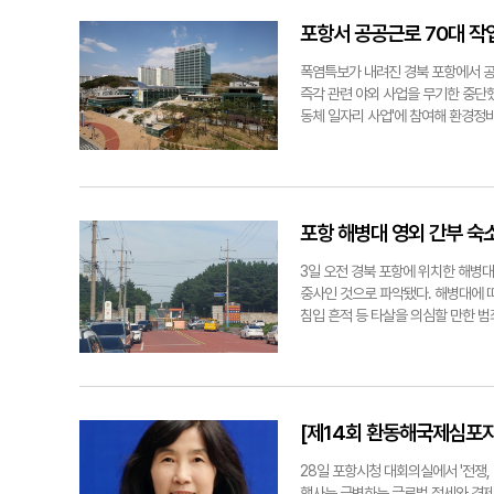
에 진출할 최종 10개 팀을 발표했다
이 어떻게 영외 숙소까지 반출됐는지 
jjh@yeongnam.com
출은 원천적으로 불가능하다. 우려스
포항서 공공근로 70대 작
로 이어질 수 있었다는 점이다. 해병
무기 입출고 등을 집중적으로 들여다볼
폭염특보가 내려진 경북 포항에서 공
체가 안 되는 게 맞다"며 "어떻게 반
즉각 관련 야외 사업을 무기한 중단했
동체 일자리 사업'에 참여해 환경정비
30분가량 작업을 진행한 뒤 그늘에서
장 등 담당자들이 긴급 출동해 A씨의
119 구급대를 통해 성모병원으로 긴
았다. 사고 당시 포항 지역에는 폭염
비롯해 장애인 및 일반 공공근로 사업 
포항 해병대 영외 간부 숙
3일 오전 경북 포항에 위치한 해병대
중사인 것으로 파악됐다. 해병대에 따
침입 흔적 등 타살을 의심할 만한 범
관계 기관이 합동으로 현장 감식 및 
jjh@yeongnam.com
[제14회 환동해국제심포지
28일 포항시청 대회의실에서 '전쟁, 
행사는 급변하는 글로벌 정세와 경제