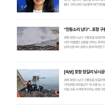
됐다. 이와 관련 지상중계 하(下)편
근 현대경제연구원장의 기조강연을 지상
대 동북아연구원 부원장은 2026년 
새로운 합의에 도달했다고 분석했다.
나 장 부원장은 거시적인 관계 안정
2026년 무역 의제를 통해 호혜무역
“천둥소리 났다”...포항 
국 중심으로 재편하려는 '프렌드쇼어링
적 중간재 가공 분업 모델 붕괴 장 
경북 포항시 남구 구룡포읍 장길리복
연을 확장하면서, 한국 기업들의 글
시의 아찔했던 상황을 전하는 목격자
효율성'이 최우선 고려 대상이었으나,
남부소방서와 포항시 등에 따르면 지난
로 둬야 한다는 것이다. 특히 미국
과 소방 당국은 4t급 고무보트 등
를 공급하고 중국이 이를 최종 조립
통해 신속했던 구조 상황을 설명했다.
◆ '모듈화 협력' 체계 구축 및 제
로, 방문객 17명이 갯바위에 안전하
존의 전면적인 가치사슬 융합에서 벗어
고 밝혔다. 이어 정 단장은 "해경 
재편해야 한다고 제언했다. 구체적으
를 걷는 사람은 없었던 것으로 파악됐
[속보] 포항 장길리 낚시공
욱 심화해 공급망의 자체적인 회복 
중 한 분이 놀라긴 했으나 외상 없이
기술 분야에서는 한국이 핵심 부품 
증언했다. 인근 매점에서 물품 분류 
경북 포항시 남구 구룡포읍 장길리복
력 구조를 확립해야 한다고 했다. 더
무너진 다리는 보이지도 않았다"며 "
시15분쯤 보릿돌교가 무너졌다는 신
글로벌 사우스 시장에 공동 진출함으
"붕괴 직전 아이와 엄마, 그리고 흰
지점 수중 수색에 착수하는 한편 교량
카나' 쇠퇴와 다극화... '3高·기술
붕괴 조짐 같은 위험성은 전혀 느끼지
민 17명 전원이 무사히 구조됐으며,
메리카나' 시대의 쇠퇴와 함께 다극
끔찍한 인명 사고가 났을지 상상만 해
CCTV를 확인한 결과, 교량이 무너
있으며, 반도체, 배터리, 희토류 등
이 225m의 해상 교량이다. 취재 결
관은 현장 접근을 통제하고 정확한 