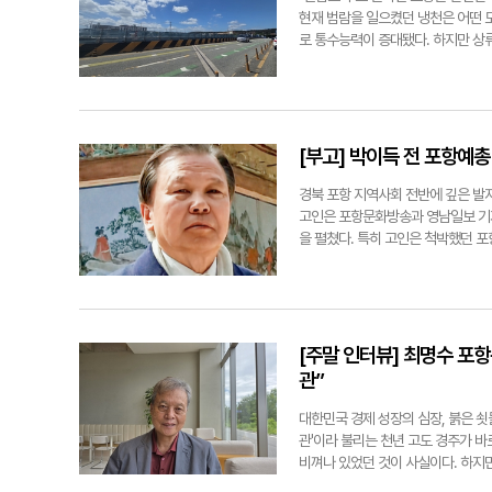
200주년에 걸맞은 사업 서둘러야 
았다. 심판과 선수가 일대일로 마주 
현재 범람을 일으켰던 냉천은 어떤 모
을 포항시 향토기념물로 지정 고시했
히 최종 라운드는 오답자가 속출하는
로 통수능력이 증대됐다. 하지만 상
하게 보존할 수 있는 발판이 마련된 
쥐게 했다. 치열한 두뇌 싸움 끝에
에 견딜 수 있는 능력은 향상됐지만,
시형 선생의 탄신 200주년이 되는 
순간까지 놀라운 집중력을 발휘하며 
한 댐 건설에 이목이 쏠리고 있다. 
다. 포항시가 산업 도시를 넘어 세
아울러 단체 대상 역시 용흥동 양학
천은 이상홍수로 인한 범람을 일으켜 
진입로를 정비하는 등 실질적인 보존 
사장에는 낯선 외국인 손님이 찾아와
8명의 사망자 등 뼈아픈 피해를 낳았
가 온전히 후세에게 전해질 수 있도록,
시(小林一人) 회장이다. 일본 주산
으로 사실상 마무리됐다. 정비의 핵심
[부고] 박이득 전 포항예총
하우를 직접 살펴보고 벤치마킹하기 
우 포항시 하천시설1팀장과 경북도에 
산 공인 11단·채규왕 암산 공인 11
던 광장 등 공원 시설을 철거하고 최
경북 포항 지역사회 전반에 깊은 발
오는 포항 주산 교육의 높아진 글로벌
보와 낙차공 8곳도 대대적으로 개선했다
고인은 포항문화방송과 영남일보 기
르고 있다. 흔히 튼튼한 신체를 1순
천교와 인덕교 등 주요 교량의 재가설
을 펼쳤다. 특히 고인은 척박했던 
손끝의 미세한 감각과 두뇌 연산을 
걸리며 하천 흐름에 병목현상을 일으
항예술문화단체총연합회(포항예총) 설
는 최고의 도구로 꼽힌다. 이러한 
교각 수를 줄여 물걸림을 막는 것이다
기념사업회장 등을 지내며 지역 문화
상부한 어르신 주산의 본고장이다. 2
넓히게 된다. 또한 교량 하부를 0.
계 끌어올린 공로를 인정받아 초대 
성공 사례는 이미 영천·구미·상주·영
구간의 통수단면적은 정비 전 343㎡
사'를 비롯한 여러 향토사 관련 출
김용재 포항시평생교육지도자협의회 
성상 시민 불편을 최소화하기 위해 
·준배·옥배씨 부친상=발인, 11일 오
[주말 인터뷰] 최명수 포
져 무척 뜻깊다"며 "어르신들의 뇌 
리되면 인덕교도 공사에 들어갈 예정이
1919. 전준혁기자 jjh@yeongnam
관”
기자 jjh@yeongnam.com
지는 감당할 수 있게 됐지만, 50
이다. 오성훈 포항시 생태하천복원팀장
대한민국 경제 성장의 심장, 붉은 쇳
월 30일 설계 용역에 본격 착수했다"
관'이라 불리는 천년 고도 경주가 
만 홍수조절용 항사댐 사업은 지역 
비껴나 있었던 것이 사실이다. 하지
발표를 통해 "항사댐 예정지는 생태
굵직한 발자취를 오롯이 품고 있는 '