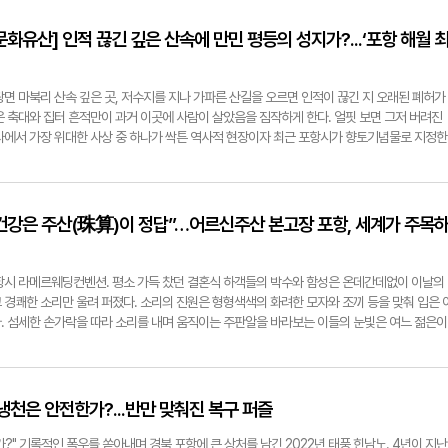
송 원장은 이러한 대외적 위협 속에서 한국 경제는 선진국 진입 이후 성장세가 급격히 둔화하
 맡은 전문업체는 교량의 점진적 손상 및 노후화 상태를 점검한 뒤, 사용 조건 만족 여부를 나
. 하지만 일부 낚시객들이 무단으로 드나드는 모습이 자주 목격돼 안전성 문제가 불거진 바 
에 직면한 중대한 분수령에 서 있다고 했다. 3고 현상으로 비용 부담이 가중되는 가운데, 노
C등급'을 부여했다. 하지만 지난해 교량의 데크 및 난간 등에 대한 보강 공사를 진행했음에도
om
화유산] 인적 끊긴 깊은 산속에 만민 평등의 성지가?...‘포항 해월 
신 패러다임 속에서 미국의 초격차 기술과 중국의 매서운 추월 사이에 낀 '기술 넛크래커' 신세
제기됐고, 포항시는 정밀안전진단을 위해 올해 5월 29일부터 보릿돌교 출입을 통제했다. 그럼
게 위협받고 있다고 경고했다. ◆ K자형 성장 극복 및 인구 구조 변화 대응... 대내외 5대 
드는 모습이 자주 목격되며 통제 소홀 측면에서 아쉬움이 제기된다. 포항시와 관계 기관은 잔
 원장은 5대 선결 과제를 제시했다. 우선, 수출 기업과 내수 기업 간의 실적 양극화 현상인 '
명에 나설 예정이다. 또한 전담 점검반을 편성해 해안가 주요 교량과 시설물에 대한 긴급 안전
면 마북리 산속 깊은 곳, 저수지를 지나 가파른 산길을 오르면 인적이 끊긴 지 오래된 폐허가
지원과 규제 샌드박스 등 투자 유인책을 대폭 확충해 설비 투자 모멘텀을 되살려야 한다고 주장
 "해안가에 설치된 보릿돌교와 같은 유사 시설물을 모두 폐쇄하고 정밀 안전 점검을 실시하겠
은 축대와 집터 흔적만이 과거 이곳에 사람이 살았음을 짐작하게 한다. 얼핏 보면 그저 버려진
격화하는 저출산·고령화에 따른 '인구 오너스' 현상에 대비하기 위해 고령층의 계속 고용을 장려
께 사고 원인을 철저히 규명해 재발 방지 대책을 마련하겠다"고 말했다. 김철수 포항시의회 의
사에서 가장 위대한 사상 중 하나가 싹튼 역사적 현장이자 최근 포항시가 향토기념물로 지정한
선제적으로 방어하는 연금 기금 운용 구조 개혁이 시급하다고 강조했다. 대외적으로는 '고환
과정을 살펴보고, 시민 안전을 확보하기 위해 의회 차원에서 적극 나서겠다"고 밝혔다. 전준혁
사짓던 청년, 동학의 2대 교주로 거듭나다 해월 최시형(1827~1898)이 33세가 되던 1859년
 국내 환류를 적극적으로 유도해야 하며, 수입 의존도가 극도로 높은 리튬, 니켈, 희토류 등 핵
는 신광면 마북리 깊은 산골짜기 '검등골'로 이주해 화전을 일구며 생계를 유지했다. 그러던 중
화하기 위한 다변화 및 내재화 방어선 구축이 필수적이라고 역설했다. ◆ 포항의 3대 미래 비
가 가르침을 편다는 소문을 듣고 80여 리 상당의 먼 길을 한달음에 달려가 동학에 입도했다. 
환동해 물류 거점화 끝으로 송 원장은 포항이 환동해 거점 도시로 확고히 도약하기 위한 구체적인
가며 가르침을 구했고, 집 앞 계곡 찬물에 몸을 담근 채 깨달음을 향한 혹독한 수행을 게을리
뇌 건강은 주산(珠算)이 정답”…어르신주산 본고장 포항, 세계가 주목
, 포항의 상징인 철강 산업은 유럽연합(EU)의 탄소국경조정제도(CBAM) 등 글로벌 탈탄소 기
자로 자리 잡으며 많은 활동을 펼친 해월에게 있어 이곳 검등골은 그의 초기 생애와 사상이 다
에서 과감히 벗어나야 한다고 지적했다. 탄소 배출량이 곧 기업의 생존 경쟁력이 되는 시대에 
별 철폐... 만민 평등의 첫 법설이 울려 퍼진 골짜기 검등골 유허지가 지니는 가장 큰 사상적 의
포항이 가진 인프라 우위를 적극 활용해 '그린철강' 시장을 선점해야 한다는 것이다. 둘째, 포
점이다. 1864년(고종 1년) 1대 교주 최제우가 '좌도난정'의 명목으로 처형당하자, 대대적인
경북 포항시 라메르웨딩컨벤션. 평소 가득 찼던 결혼식 하객들의 박수와 함성은 온데간데없이 이날의
 산업은 핵심 광물 무기화 시대에 대응해, 단순한 양극재 소재 생산을 넘어 광물의 정제와 재
백산맥 깊숙이 몸을 숨겨야 했다. 긴 도피 생활 끝에 1865년 10월 28일 다시 검등골을 찾
 경쾌한 소리만 울려 퍼졌다. 소리의 진원은 형형색색의 화려한 모자와 조끼 등을 맞춰 입은 
합한 '광물-소재-재활용'의 배터리 순환경제 클러스터를 구축해야 한다고 조언했다. 셋째, 지
펼쳤다. 해월은 "양반과 상놈을 차별하는 것이 나라를 망치는 것이며, 적자와 서자를 구별하는
. 섬세한 손가락을 따라 소리를 내며 움직이는 주판알을 바라보는 이들의 눈빛은 여느 젊은이
트 리스크와 AI 확산에 따른 전력망 부족 사태를 극복하기 위해 포항을 환동해 에너지 및 물
 계급의 철폐를 천명했다. '사람의 소리가 곧 하늘의 소리'라는 평등에 대한 가르침은 훗날 동
해로 10회째를 맞은 포항시 어르신 주산 경기대회 현장이다. 포항시가 주최하고 포항시평생교
. 즉 정부가 하반기부터 시범 운항을 추진하는 북극항로의 특화 항만을 포항이 선점하고, 지
 뼈대가 됐다. ◆ 상수원 보호구역에 묶여 방치된 160년 전 성지 이토록 종교·사상사적 측면
는 포항시 찾아가는 동네경로당대학에 참여한 20개 경로당 70세 이상 어르신 200여 명과
합한다면 다가올 환동해 시대를 이끄는 핵심 중추 도시로 확고히 자리매김할 수 있을 것이라고
, 유허지가 처한 현실은 냉혹하다. 1970년대 정부의 소개령 이후 사람의 발길이 닿지 않으
명이 한자리에 모였다. 단순한 대회를 넘어 배움의 성취감을 나누는 거대한 축제의 장답게 다
jh@yeongnam.com
. 설상가상으로 진입로 입구에는 저수지가 생겨 상수원 환경보호를 이유로 출입조차 자유롭
하모니카 연주·대금 독주 등 문화 한마당 공연이 어르신들의 긴장을 풀어주며 분위기를 한껏 
 냉천은 안전한가?...반만 맞춰진 복구 퍼즐
아온 방문객들이 아쉬움 속에 발길을 되돌리는 일이 부지기수다. 여전히 해월이 살았던 것으로
0년대에 실제 사용되던 고풍스러운 주판들이 투명한 아크릴 케이스에 전시되어 참가자들의 이목
밭의 흔적 등이 세월의 풍파 속에 간신히 자리를 지키고 있다. ◆ 향토기념물 지정 넘어 탄신
. 본격적인 주산 경기가 시작되자 장내는 숨소리조차 들리지 않을 만큼 팽팽한 긴장감이 감돌
?" 기록적인 폭우를 쏟아내며 경북 포항에 큰 상처를 남긴 2022년 태풍 힌남노. 4년이 지난