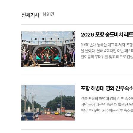
1491건
전체기사
2026 포항 송도비치 레트
1990년대 동해안 대표 피서지 '포
을 올렸다. 올해 4회째인 이번 페
한여름의 무더위를 잊고 레트로 감성
역 사회의 헌신이 함께했다. 포항
공헌을 위해 현장 안전관리 봉사활동에
시 개식선언과 함께 본격적인 시동을
를 아우르는 메들리 공연을 선보이며
다. 50팀이 넘는 신청자 가운데 엄
포항 해병대 영외 간부숙소서
송라이터가 심사위원으로 참석해 공정한
지연의 '난 사랑을 아직 몰라' 등 
경북 포항의 해병대 영외 간부 숙소에
곳곳에서는 여러 부대행사가 마련돼 
사단 등에 따르면 숨진 채 발견된 
위 방문객들에게 큰 인기를 끌었으며,
해당 부사관이 거주하는 간부 숙소를 
먹거리를 즐길 수 있는 수십개의 부
바로 신고했다. 사고가 발생한 영외 
어 김건모 편 우승자 가수 나건필이 흥겨
으로 약 10분 정도 떨어진 곳이다.
건모메들리에 이어 국민행사곡 '붉은
반은 현장 감식을 통해 모든 가능성을