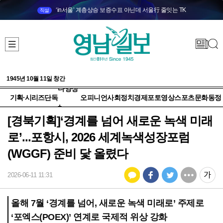
‘in서울’ 계층상승 보증수표 아닌데 서울行 줄잇는 TK
직설
1945년 10월 11일 창간
다양성
기획·시리즈
단독
오피니언
사회
정치
경제
포토
영상
스포츠
문화
동정
+
[경북기획]‘경계를 넘어 새로운 녹색 미래
로’...포항시, 2026 세계녹색성장포럼
(WGGF) 준비 닻 올렸다
2026-06-11 11:31
올해 7월 ‘경계를 넘어, 새로운 녹색 미래로’ 주제로
‘포엑스(POEX)’ 연계로 국제적 위상 강화