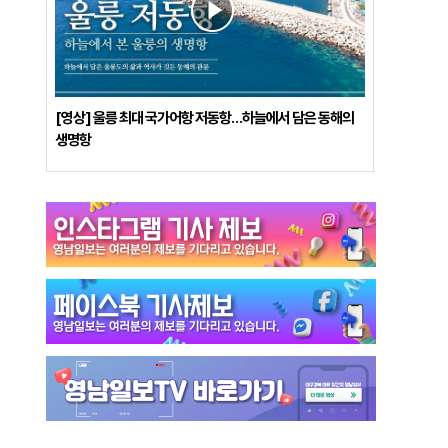
[영상] 울릉 최대 국가어항 저동항…하늘에서 담은 동해의
생명항