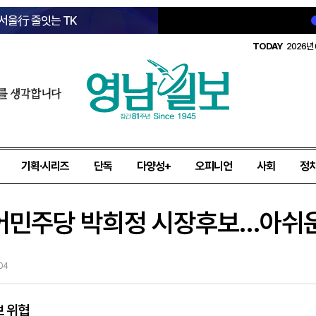
 서울行 줄잇는 TK
TODAY
2026년 
를 생각합니다
기획·시리즈
단독
다양성+
오피니언
사회
정
불어민주당 박희정 시장후보…아쉬운
04
보 위협