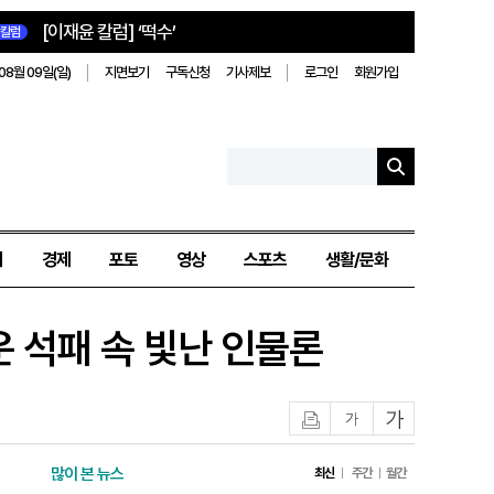
[이재윤 칼럼] ‘떡수’
칼럼
08월 09일(일)
지면보기
구독신청
기사제보
로그인
회원가입
치
경제
포토
영상
스포츠
생활/문화
 석패 속 빛난 인물론
인쇄
글자작게
글자크게
많이 본 뉴스
최신
주간
월간