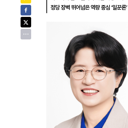
정당 장벽 뛰어넘은 역량 중심 ‘일꾼론’
페이스북
트위터
전체