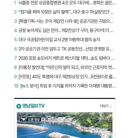
1
뇌졸중 전문 상급종합병원 4곳 모두 대구에… 경북은 골든타임 사각지대
2
“참기름 짜며 되찾은 삶의 활력”…대구 중구 ‘마실방앗간’ 어르신들의 인생 2막
3
[특별기획-사는 곳이 계급인 나라 ⑨] 공공기관은 지방으로 왔지만, 그들이 사는 곳은 서울이었다
4
공항 늦어져도 길은 먼저…‘제2전성기’ 구미, 동구미역 더 절실
5
대구 국공립어린이집 교사 2명 아동학대 혐의 송치
6
2차 공공기관 이전 앞두고 TK 공동전선…산업 연계형 유치 승부수
7
2026 포항 송도비치 레트로 페스티벌 개막...송도 밤바다 달군 레트로 열기
8
[이통장 발언대] “어르신의 발이 되고, 외국인 근로자의 벗이 되고”…박상철 이장의 ‘사람 농사’
9
[Y르포] 40도 폭염에 대구 제2빙상장 인기…5천원으로 즐기는 ‘피서’
10
[뉴스 분석] 취임 후 지지율 최저치 기록한 이재명 대통령…왜?
영남일보TV
더보기