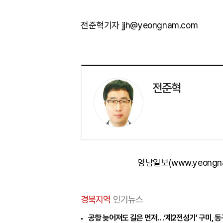
전준혁기자 jjh@yeongnam.com
전준혁
영남일보(www.yeongn
경북지역
인기뉴스
공항 늦어져도 길은 먼저…‘제2전성기’ 구미, 동